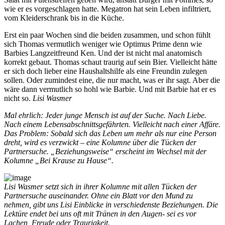
wie er es vorgeschlagen hatte. Megatron hat sein Leben infiltriert,
vom Kleiderschrank bis in die Küche.
Erst ein paar Wochen sind die beiden zusammen, und schon fühlt
sich Thomas vermutlich weniger wie Optimus Prime denn wie
Barbies Langzeitfreund Ken. Und der ist nicht mal anatomisch
korrekt gebaut. Thomas schaut traurig auf sein Bier. Vielleicht hätte
er sich doch lieber eine Haushaltshilfe als eine Freundin zulegen
sollen. Oder zumindest eine, die nur macht, was er ihr sagt. Aber die
wäre dann vermutlich so hohl wie Barbie. Und mit Barbie hat er es
nicht so.
Lisi Wasmer
Mal ehrlich: Jeder junge Mensch ist auf der Suche. Nach Liebe.
Nach einem Lebensabschnittsgefährten. Vielleicht nach einer Affäre.
Das Problem: Sobald sich das Leben um mehr als nur eine Person
dreht, wird es verzwickt – eine Kolumne über die Tücken der
Partnersuche. „Beziehungsweise“ erscheint im Wechsel mit der
Kolumne „Bei Krause zu Hause“.
Lisi Wasmer setzt sich in ihrer Kolumne mit allen Tücken der
Partnersuche auseinander. Ohne ein Blatt vor den Mund zu
nehmen, gibt uns Lisi Einblicke in verschiedenste Beziehungen. Die
Lektüre endet bei uns oft mit Tränen in den Augen- sei es vor
Lachen, Freude oder Traurigkeit.