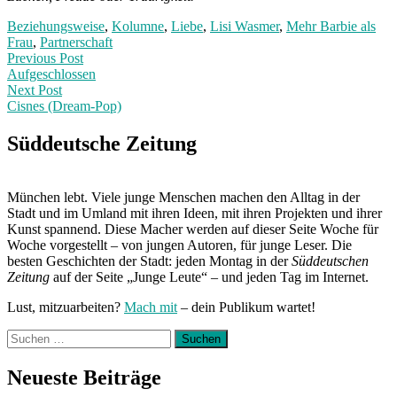
Beziehungsweise
,
Kolumne
,
Liebe
,
Lisi Wasmer
,
Mehr Barbie als
Frau
,
Partnerschaft
Post
Previous
Previous Post
post:
Aufgeschlossen
navigation
Next Post
Cisnes (Dream-Pop)
Next
Post:
Süddeutsche Zeitung
München lebt. Viele junge Menschen machen den Alltag in der
Stadt und im Umland mit ihren Ideen, mit ihren Projekten und ihrer
Kunst spannend. Diese Macher werden auf dieser Seite Woche für
Woche vorgestellt – von jungen Autoren, für junge Leser. Die
besten Geschichten der Stadt: jeden Montag in der
Süddeutschen
Zeitung
auf der Seite „Junge Leute“ – und jeden Tag im Internet.
Lust, mitzuarbeiten?
Mach mit
– dein Publikum wartet!
Suchen
nach:
Neueste Beiträge