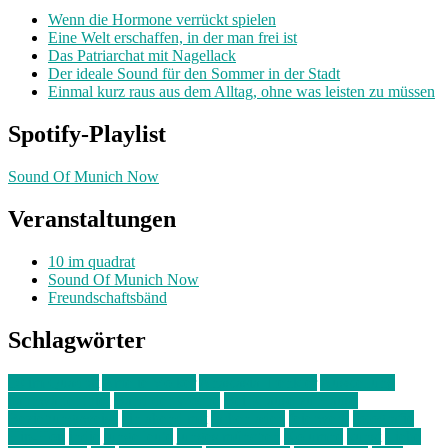
Wenn die Hormone verrückt spielen
Eine Welt erschaffen, in der man frei ist
Das Patriarchat mit Nagellack
Der ideale Sound für den Sommer in der Stadt
Einmal kurz raus aus dem Alltag, ohne was leisten zu müssen
Spotify-Playlist
Sound Of Munich Now
Veranstaltungen
10 im quadrat
Sound Of Munich Now
Freundschaftsbänd
Schlagwörter
10 im Quadrat
Amelie Völker
Anastasia Trenkler
Ausstellung
bahnwärter thiel
Band der Woche
Bei Krause zu Hause
Beziehungsweise
ein abend mit
farbenladen
feierwerk
fotografie
Hip-Hop
indie
junge leute
junges münchen
Kolumne
kunst
Liebe