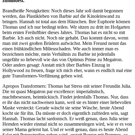
zumindest.
Brandheiße Neuigkeiten: Noch dieses Jahr soll damit begonnen
werden, das Plastikleben von Barbie auf die Kinoleinwand zu
bringen. Hannah ist total aus dem Häuschen. Ihre Euphorie können
Thomas und ich nur bedingt teilen. Wir sitzen zu dritt im Hofgarten
beim ersten Freiluftbier dieses Jahres. Thomas hat es nicht so mit
Barbie. Ich auch nicht. Noch nie gehabt. Das kommt davon, wenn
man mit zwei großen Brüdern aufwächst. Mein Freund nennt das
einen frühkindlichen Milieuschaden. Wie auch immer man es
bezeichnen möchte, mein Verhältnis zu Barbie ist jedenfalls
ungefähr so liebevoll wie das von Optimus Prime zu Megatron.
Oder anders gesagt: Anstatt mich über Barbies Einzug in
Hollywood zu freuen, frage ich mich eher, wann es endlich mal eine
gute Transformers-Verfilmung geben wird.
Apropos Transformers: Thomas hat Stress mit seiner Freundin Julia.
Die ist quasi Megatron par excellence: imperialistisch,
machtbesessen, heimtückisch. Findet jedenfalls Thomas. Nur, dass
er ihr das nicht nachweisen kann, weil sie es hinter einer liebevollen
Maske versteckt: Gerade wäscht sie seine Wäsche, heute Abend
kocht sie für ihn. Da müsste er doch eigentlich zufrieden sein, sagt
Hannah. Thomas lacht sardonisch. Er weiß genau, dass Julia seine
Hemden wieder einmal nicht so zusammenlegen wird, wie er es von
seiner Mama gelernt hat. Und er weiß genau, dass es heute Abend
Salat mit Putenstreifen geben wird, anstatt Burger mit Pommes, so