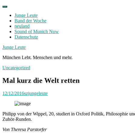
Skip
to
Junge Leute
content
Band der Woche
neuland
Sound of Munich Now
Datenschutz
Facebook
Twitter
Instagram
Junge Leute
München Lebt. Menschen und mehr.
Uncategorized
Mal kurz die Welt retten
12/12/2016
szjungeleute
Philipp von der Wippel, 20, studiert in Oxford Politik, Philosophie u
Zuhör-Runden.
Von Theresa Parstorfer