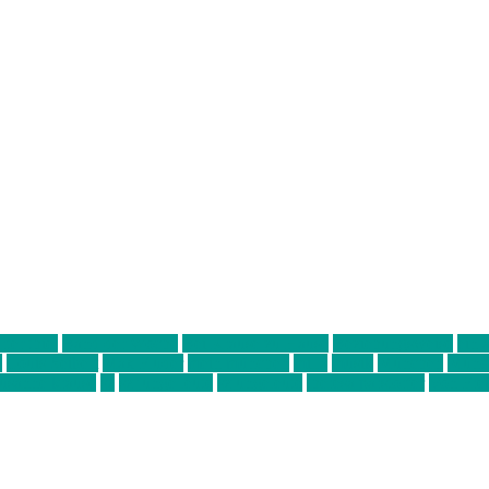
ter thiel
Band der Woche
Bei Krause zu Hause
Beziehungsweise
ein 
d
Louis Seibert
Max Fluder
mein münchen
milla
musik
München
Münch
usanne krause
sz
sz junge leute
szjungeleute
theresa parstorfer
Von Frei