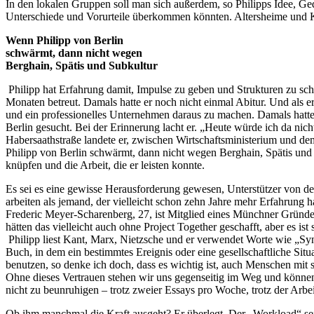
In den lokalen Gruppen soll man sich außerdem, so Philipps Idee, Ged
Unterschiede und Vorurteile überkommen könnten. Altersheime und Ki
Wenn Philipp von Berlin
schwärmt, dann nicht wegen
Berghain, Spätis und Subkultur
Philipp hat Erfahrung damit, Impulse zu geben und Strukturen zu schaf
Monaten betreut. Damals hatte er noch nicht einmal Abitur. Und als e
und ein professionelles Unternehmen daraus zu machen. Damals hat
Berlin gesucht. Bei der Erinnerung lacht er. „Heute würde ich da nic
Habersaathstraße landete er, zwischen Wirtschaftsministerium und d
Philipp von Berlin schwärmt, dann nicht wegen Berghain, Spätis und 
knüpfen und die Arbeit, die er leisten konnte.
Es sei es eine gewisse Herausforderung gewesen, Unterstützer von de
arbeiten als jemand, der vielleicht schon zehn Jahre mehr Erfahrung h
Frederic Meyer-Scharenberg, 27, ist Mitglied eines Münchner Gründer
hätten das vielleicht auch ohne Project Together geschafft, aber es ist 
Philipp liest Kant, Marx, Nietzsche und er verwendet Worte wie „Syner
Buch, in dem ein bestimmtes Ereignis oder eine gesellschaftliche Situ
benutzen, so denke ich doch, dass es wichtig ist, auch Menschen mit
Ohne dieses Vertrauen stehen wir uns gegenseitig im Weg und können k
nicht zu beunruhigen – trotz zweier Essays pro Woche, trotz der Arbe
Ob ihm manchmal die Kraft ausgeht? Er überlegt. Der „Workload“ sei v