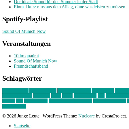
Der ideale Sound für den Sommer in der Stadt
Einmal kurz raus aus dem Alltag, ohne was leisten zu müssen
Spotify-Playlist
Sound Of Munich Now
Veranstaltungen
10 im quadrat
Sound Of Munich Now
Freundschaftsbänd
Schlagwörter
10 im Quadrat
Amelie Völker
Anastasia Trenkler
Ausstellung
bahnwär
junges münchen
Kolumne
kunst
Liebe
Lisi Wasmer
lmu
lost weeken
Kreiter
pop
Rita Argauer
Sound Of Munich Now
Stefanie Witterauf
s
Freundschaft
© 2026 Junge Leute
|
WordPress Theme:
Nucleare
by CrestaProject.
Startseite