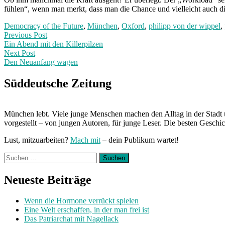
fühlen“, wenn man merkt, dass man die Chance und vielleicht auch di
Democracy of the Future
,
München
,
Oxford
,
philipp von der wippel
,
Post
Previous
Previous Post
post:
Ein Abend mit den Killerpilzen
navigation
Next Post
Den Neuanfang wagen
Next
Post:
Süddeutsche Zeitung
München lebt. Viele junge Menschen machen den Alltag in der Stadt 
vorgestellt – von jungen Autoren, für junge Leser. Die besten Geschi
Lust, mitzuarbeiten?
Mach mit
– dein Publikum wartet!
Suchen
nach:
Neueste Beiträge
Wenn die Hormone verrückt spielen
Eine Welt erschaffen, in der man frei ist
Das Patriarchat mit Nagellack