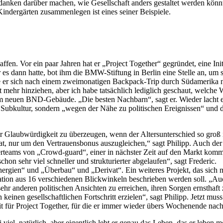
anken darüber machen, wie Gesellschaft anders gestaltet werden könnte.
ndergärten zusammenlegen ist eines seiner Beispiele.
fen. Vor ein paar Jahren hat er „Project Together“ gegründet, eine Ini
r es dann hatte, bot ihm die BMW-Stiftung in Berlin eine Stelle an, um
te er sich nach einem zweimonatigen Backpack-Trip durch Südamerika 
ht mehr hinziehen, aber ich habe tatsächlich lediglich geschaut, welch
em neuen BND-Gebäude. „Die besten Nachbarn“, sagt er. Wieder lacht e
Subkultur, sondern „wegen der Nähe zu politischen Ereignissen“ und de
r Glaubwürdigkeit zu überzeugen, wenn der Altersunterschied so groß i
at, nur um den Vertrauensbonus auszugleichen,“ sagt Philipp. Auch der E
teams von „Crowd-guard“, einer in nächster Zeit auf den Markt kommen
schon sehr viel schneller und strukturierter abgelaufen“, sagt Frederic.
gien“ und „Überbau“ und „Derivat“. Ein weiteres Projekt, das sich mit 
ation aus 16 verschiedenen Blickwinkeln beschrieben werden soll. „Auch
 sehr anderen politischen Ansichten zu erreichen, ihren Sorgen ernsth
einen gesellschaftlichen Fortschritt erzielen“, sagt Philipp. Jetzt mu
it für Project Together, für die er immer wieder übers Wochenende nach
iel, natürlich, aber eigentlich lebt er genau das Leben, das er leben m