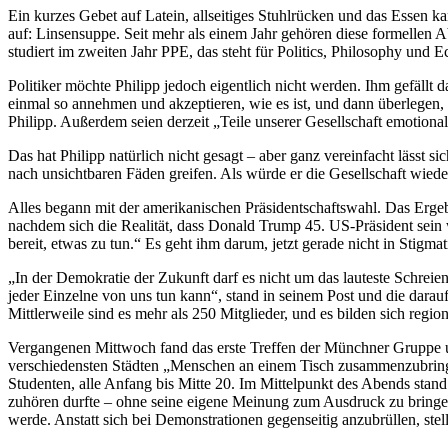
Ein kurzes Gebet auf Latein, allseitiges Stuhlrücken und das Essen k
auf: Linsensuppe. Seit mehr als einem Jahr gehören diese formellen
studiert im zweiten Jahr PPE, das steht für Politics, Philosophy und
Politiker möchte Philipp jedoch eigentlich nicht werden. Ihm gefällt d
einmal so annehmen und akzeptieren, wie es ist, und dann überlegen,
Philipp. Außerdem seien derzeit „Teile unserer Gesellschaft emotiona
Das hat Philipp natürlich nicht gesagt – aber ganz vereinfacht lässt 
nach unsichtbaren Fäden greifen. Als würde er die Gesellschaft wiede
Alles begann mit der amerikanischen Präsidentschaftswahl. Das Ergeb
nachdem sich die Realität, dass Donald Trump 45. US-Präsident sein 
bereit, etwas zu tun.“ Es geht ihm darum, jetzt gerade nicht in Stigma
„In der Demokratie der Zukunft darf es nicht um das lauteste Schreien
jeder Einzelne von uns tun kann“, stand in seinem Post und die dara
Mittlerweile sind es mehr als 250 Mitglieder, und es bilden sich reg
Vergangenen Mittwoch fand das erste Treffen der Münchner Gruppe un
verschiedensten Städten „Menschen an einem Tisch zusammenzubringen
Studenten, alle Anfang bis Mitte 20. Im Mittelpunkt des Abends stan
zuhören durfte – ohne seine eigene Meinung zum Ausdruck zu bringen
werde. Anstatt sich bei Demonstrationen gegenseitig anzubrüllen, ste