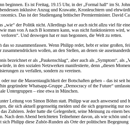
ann beginnen. Es ist Freitag, 19.15 Uhr, in der „Formal hall“ im St. J
 Abendessen inklusive Anzug und Krawatte, Kronleuchtern und ehrwürd
 Economics. Das ist der Studiengang britischer Premierminister. David 
as „wie“ der Politik nicht. Allerdings hat er auch nicht allzu viel für e
 wie man von A nach B kommen kann, was nicht funktionieren wird, wenn
l verloren“. Und deswegen hat er nun begonnen, die Welt zu retten.
sich das so zusammenfassen. Wenn Philipp redet, hebt er seine großen, f
r zusammendrücken wollen, an den Stellen, an denen sie auseinanderdri
nis bezeichnet er als „Paukenschlag“, aber auch als „Symptom“, als „
würde, in den sozialen Netzwerken manifestierte, denn „diesen Moment 
tisierungen zu verfallen, sondern zu vereinen.
 oder nur die Massentauglichkeit der Botschaften gehen – das ist seit h
ufhin gegründete Whatsapp-Gruppe „Democracy of the Future“ umfasste 
ionale Untergruppen – eine etwa in München.
ter Leitung von Simon Böhm statt. Philipp war auch anwesend und hoff
, die sich aktuell gegenseitig meiden und die sich gegenseitig nur 
d das Zuhören. Jeder hatte die Gelegenheit, seine Meinung zu einem b
. Nach dem Abend berichteten Teilnehmer davon, als wie schön und er
llt sich Philipp diese Zuhör-Runden als Orte der politischen Begegnung