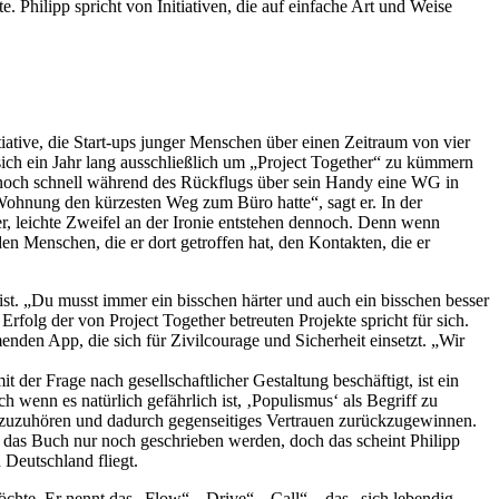
 Philipp spricht von Initiativen, die auf einfache Art und Weise
tiative, die Start-ups junger Menschen über einen Zeitraum von vier
 sich ein Jahr lang ausschließlich um „Project Together“ zu kümmern
noch schnell während des Rückflugs über sein Handy eine WG in
e Wohnung den kürzesten Weg zum Büro hatte“, sagt er. In der
r, leichte Zweifel an der Ironie entstehen dennoch. Denn wenn
n Menschen, die er dort getroffen hat, den Kontakten, die er
st. „Du musst immer ein bisschen härter und auch ein bisschen besser
rfolg der von Project Together betreuten Projekte spricht für sich.
den App, die sich für Zivilcourage und Sicherheit einsetzt. „Wir
der Frage nach gesellschaftlicher Gestaltung beschäftigt, ist ein
 wenn es natürlich gefährlich ist, ‚Populismus‘ als Begriff zu
aft zuzuhören und dadurch gegenseitiges Vertrauen zurückzugewinnen.
ss das Buch nur noch geschrieben werden, doch das scheint Philipp
 Deutschland fliegt.
öchte. Er nennt das „Flow“, „Drive“, „Call“ – das „sich lebendig