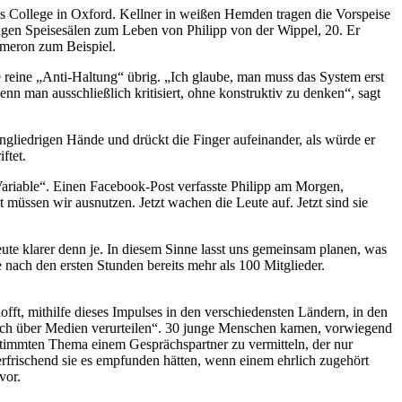
ohns College in Oxford. Kellner in weißen Hemden tragen die Vorspeise
igen Speisesälen zum Leben von Philipp von der Wippel, 20. Er
Cameron zum Beispiel.
ine reine „Anti-Haltung“ übrig. „Ich glaube, man muss das System erst
 man ausschließlich kritisiert, ohne konstruktiv zu denken“, sagt
eingliedrigen Hände und drückt die Finger aufeinander, als würde er
ftet.
Variable“. Einen Facebook-Post verfasste Philipp am Morgen,
müssen wir ausnutzen. Jetzt wachen die Leute auf. Jetzt sind sie
eute klarer denn je. In diesem Sinne lasst uns gemeinsam planen, was
nach den ersten Stunden bereits mehr als 100 Mitglieder.
t, mithilfe dieses Impulses in den verschiedensten Ländern, in den
noch über Medien verurteilen“. 30 junge Menschen kamen, vorwiegend
estimmten Thema einem Gesprächspartner zu vermitteln, der nur
frischend sie es empfunden hätten, wenn einem ehrlich zugehört
 vor.