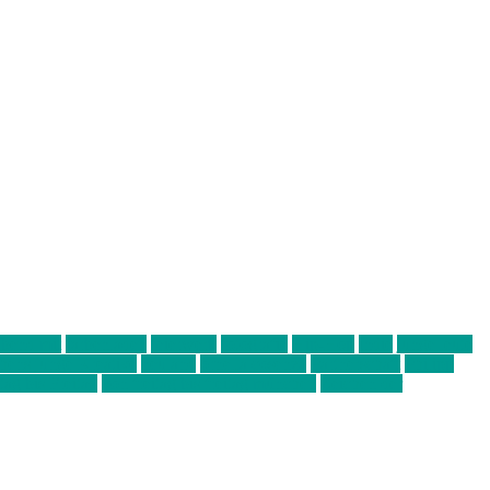
abend mit
farbenladen
feierwerk
fotografie
Hip-Hop
indie
junge leute
ens junge Kreative
neuland
ornella cosenza
Partnerschaft
Philipp
tag bis Freitag
von freitag bis freitag münchen
Zeichen der