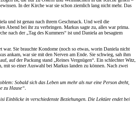
wissen. In der Kirche war sie schon ziemlich lang nicht mehr. Das
Daniela und ist genau nach ihrem Geschmack. Und weil die
den Abend bei ihr zu verbringen. Markus sagte zu, alles war prima.
Kirche nach der „Tag des Kummers“ ist und Daniela an besagtem
tet war. Sie brauchte Kondome (noch so etwas, worin Daniela nicht
Markus ankam, war sie mit den Nerven am Ende. Sie schwieg, sah ihm
kauf, auf der Packung stand „Reines Vergnügen“. Ein schlechter Witz,
ten, mit so einer Auswahl bei Markus landen zu können. Nach zwei
roblem: Sobald sich das Leben um mehr als nur eine Person dreht,
se zu Hause“.
si Einblicke in verschiedenste Beziehungen. Die Lektüre endet bei