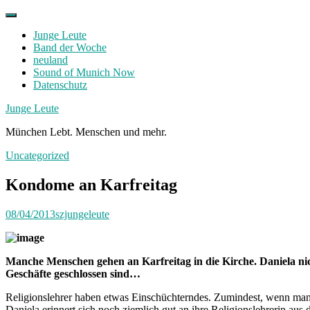
Skip
to
Junge Leute
content
Band der Woche
neuland
Sound of Munich Now
Datenschutz
Facebook
Twitter
Instagram
Junge Leute
München Lebt. Menschen und mehr.
Uncategorized
Kondome an Karfreitag
08/04/2013
szjungeleute
Manche Menschen gehen an Karfreitag in die Kirche. Daniela nich
Geschäfte geschlossen sind…
Religionslehrer haben etwas Einschüchterndes. Zumindest, wenn man 
Daniela erinnert sich noch ziemlich gut an ihre Religionslehrerin aus 