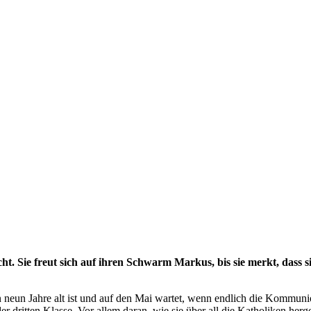
t. Sie freut sich auf ihren Schwarm Markus, bis sie merkt, dass 
neun Jahre alt ist und auf den Mai wartet, wenn endlich die Kommuni
der dritten Klasse. Vor allem daran, wie sie über all die Katholiken he