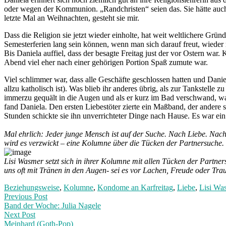
oder wegen der Kommunion. „Randchristen“ seien das. Sie hätte auch
letzte Mal an Weihnachten, gesteht sie mir.
Dass die Religion sie jetzt wieder einholte, hat weit weltlichere Grü
Semesterferien lang sein können, wenn man sich darauf freut, wieder m
Bis Daniela auffiel, dass der besagte Freitag just der vor Ostern w
Abend viel eher nach einer gehörigen Portion Spaß zumute war.
Viel schlimmer war, dass alle Geschäfte geschlossen hatten und Danie
allzu katholisch ist). Was blieb ihr anderes übrig, als zur Tankstel
immerzu gequält in die Augen und als er kurz im Bad verschwand, war
fand Daniela. Den ersten Liebestöter zierte ein Maßband, der andere 
Stunden schickte sie ihn unverrichteter Dinge nach Hause. Es war ein
Mal ehrlich: Jeder junge Mensch ist auf der Suche. Nach Liebe. Nach
wird es verzwickt – eine Kolumne über die Tücken der Partnersuche
Lisi Wasmer setzt sich in ihrer Kolumne mit allen Tücken der Partner
uns oft mit Tränen in den Augen- sei es vor Lachen, Freude oder Trau
Beziehungsweise
,
Kolumne
,
Kondome an Karfreitag
,
Liebe
,
Lisi Wa
Post
Previous
Previous Post
post:
Band der Woche: Julia Nagele
navigation
Next Post
Meinhard (Goth-Pop)