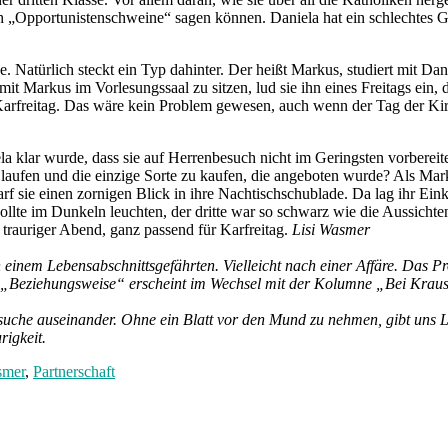
 „Opportunistenschweine“ sagen können. Daniela hat ein schlechtes Ge
nde. Natürlich steckt ein Typ dahinter. Der heißt Markus, studiert mit 
it Markus im Vorlesungssaal zu sitzen, lud sie ihn eines Freitags ein, 
ar. Karfreitag. Das wäre kein Problem gewesen, auch wenn der Tag der 
la klar wurde, dass sie auf Herrenbesuch nicht im Geringsten vorberei
le zu laufen und die einzige Sorte zu kaufen, die angeboten wurde? Als 
f sie einen zornigen Blick in ihre Nachtischschublade. Da lag ihr Ein
sollte im Dunkeln leuchten, der dritte war so schwarz wie die Aussich
 trauriger Abend, ganz passend für Karfreitag.
Lisi Wasmer
 einem Lebensabschnittsgefährten. Vielleicht nach einer Affäre. Das P
. „Beziehungsweise“ erscheint im Wechsel mit der Kolumne „Bei Krau
suche auseinander. Ohne ein Blatt vor den Mund zu nehmen, gibt uns Li
rigkeit.
smer
,
Partnerschaft