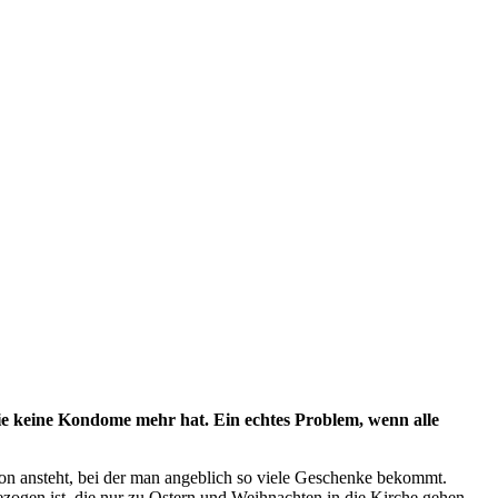
sie keine Kondome mehr hat. Ein echtes Problem, wenn alle
on ansteht, bei der man angeblich so viele Geschenke bekommt.
rgezogen ist, die nur zu Ostern und Weihnachten in die Kirche gehen –