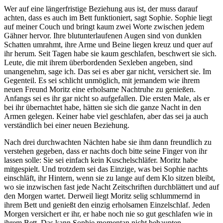
Wer auf eine längerfristige Beziehung aus ist, der muss darauf
achten, dass es auch im Bett funktioniert, sagt Sophie. Sophie liegt
auf meiner Couch und bringt kaum zwei Worte zwischen jedem
Gähner hervor. Ihre blutunterlaufenen Augen sind von dunklen
Schatten umrahmt, ihre Arme und Beine liegen kreuz und quer auf
ihr herum. Seit Tagen habe sie kaum geschlafen, beschwert sie sich.
Leute, die mit ihrem überbordenden Sexleben angeben, sind
unangenehm, sage ich. Das sei es aber gar nicht, versichert sie. Im
Gegenteil. Es sei schlicht unmöglich, mit jemandem wie ihrem
neuen Freund Moritz eine erholsame Nachtruhe zu genießen.
Anfangs sei es ihr gar nicht so aufgefallen. Die ersten Male, als er
bei ihr übernachtet habe, hätten sie sich die ganze Nacht in den
Armen gelegen. Keiner habe viel geschlafen, aber das sei ja auch
verständlich bei einer neuen Beziehung.
Nach drei durchwachten Nächten habe sie ihm dann freundlich zu
verstehen gegeben, dass er nachts doch bitte seine Finger von ihr
lassen solle: Sie sei einfach kein Kuschelschläfer. Moritz habe
mitgespielt. Und trotzdem sei das Einzige, was bei Sophie nachts
einschläft, ihr Hintern, wenn sie zu lange auf dem Klo sitzen bleibt,
wo sie inzwischen fast jede Nacht Zeitschriften durchblättert und auf
den Morgen wartet. Derweil liegt Moritz selig schlummernd in
ihrem Bett und genießt den einzig erholsamen Einzelschlaf. Jeden
Morgen versichert er ihr, er habe noch nie so gut geschlafen wie in
ihrem Bett. Das kann Sophie momentan nicht behaupten.