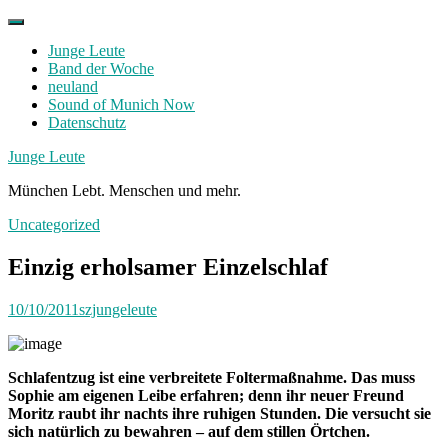
Skip
to
Junge Leute
content
Band der Woche
neuland
Sound of Munich Now
Datenschutz
Facebook
Twitter
Instagram
Junge Leute
München Lebt. Menschen und mehr.
Uncategorized
Einzig erholsamer Einzelschlaf
10/10/2011
szjungeleute
Schlafentzug ist eine verbreitete Foltermaßnahme. Das muss
Sophie am eigenen Leibe erfahren; denn ihr neuer Freund
Moritz raubt ihr nachts ihre ruhigen Stunden. Die versucht sie
sich natürlich zu bewahren – auf dem stillen Örtchen.