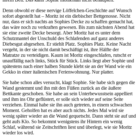
Denn obwohl er diese nervige Löffelchen-Geschichte auf Wunsch
sofort abgestellt hat – Moritz ist ein diebischer Bettgenosse. Nicht
nur, dass er sich nachts an Sophies Decke zu schaffen gemacht hat,
das wäre noch zu verkraften gewesen. Bis zum nächsten Abend hat
sie eine zweite Decke besorgt. Aber Moritz hat es unter dem
Schutzmantel der Unschuld des Schlafenden auf ganz anderes
Diebesgut abgesehen. Er stiehlt Platz. Sophies Platz. Keine Nacht
vergeht, in der sie nicht damit beschäftigt ist, ihre Hälfte der
Matratze zu verteidigen. Kaum ist Moritz eingeschlafen, rutscht er
unauffällig nach links, Stück für Stück. Links liegt aber Sophie und
spätestens nach einer halben Stunde klebt sie an der Wand wie ein
Gekko in einer italienischen Ferienwohnung. Nur platter.
Sie habe schon alles versucht, klagt Sophie. Sie habe sich gegen die
Wand gestemmt und ihn mit den Füßen zurück an die äußere
Bettkante geschoben. Sie habe an sein Unterbewusstsein appelliert
und ihm ins Ohr geflüstert, er solle sich wieder auf seine Seite
verziehen. Einmal habe sie ihn auch getreten, in einem schwachen
Moment. Geholfen hat es aber auch nichts. Jedes Mal wird sie
wenig später wieder an die Wand gequetscht. Dann steht sie auf und
geht aufs Klo. So bekommt wenigstens ihr Hintern ein wenig
Schlaf, während sie Zeitschriften liest und überlegt, wie sie Moritz
wieder los wird.