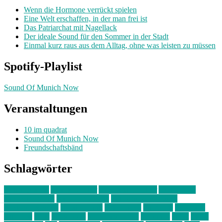
Wenn die Hormone verrückt spielen
Eine Welt erschaffen, in der man frei ist
Das Patriarchat mit Nagellack
Der ideale Sound für den Sommer in der Stadt
Einmal kurz raus aus dem Alltag, ohne was leisten zu müssen
Spotify-Playlist
Sound Of Munich Now
Veranstaltungen
10 im quadrat
Sound Of Munich Now
Freundschaftsbänd
Schlagwörter
10 im Quadrat
Amelie Völker
Anastasia Trenkler
Ausstellung
bahnwärter thiel
Band der Woche
Bei Krause zu Hause
Beziehungsweise
ein abend mit
farbenladen
feierwerk
fotografie
Hip-Hop
indie
junge leute
junges münchen
Kolumne
kunst
Liebe