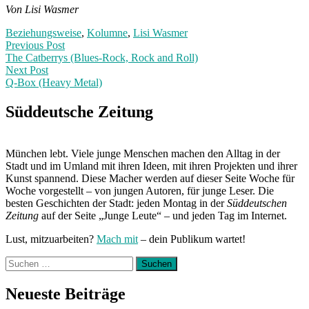
Von Lisi Wasmer
Beziehungsweise
,
Kolumne
,
Lisi Wasmer
Post
Previous
Previous Post
post:
The Catberrys (Blues-Rock, Rock and Roll)
navigation
Next Post
Q-Box (Heavy Metal)
Next
Post:
Süddeutsche Zeitung
München lebt. Viele junge Menschen machen den Alltag in der
Stadt und im Umland mit ihren Ideen, mit ihren Projekten und ihrer
Kunst spannend. Diese Macher werden auf dieser Seite Woche für
Woche vorgestellt – von jungen Autoren, für junge Leser. Die
besten Geschichten der Stadt: jeden Montag in der
Süddeutschen
Zeitung
auf der Seite „Junge Leute“ – und jeden Tag im Internet.
Lust, mitzuarbeiten?
Mach mit
– dein Publikum wartet!
Suchen
nach:
Neueste Beiträge