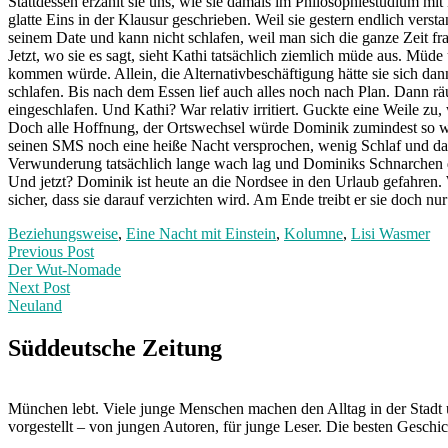
Stattdessen erzählt sie uns, wie sie damals im Philosophiestudium mit 
glatte Eins in der Klausur geschrieben. Weil sie gestern endlich versta
seinem Date und kann nicht schlafen, weil man sich die ganze Zeit frag
Jetzt, wo sie es sagt, sieht Kathi tatsächlich ziemlich müde aus. Müde
kommen würde. Allein, die Alternativbeschäftigung hätte sie sich dan
schlafen. Bis nach dem Essen lief auch alles noch nach Plan. Dann rä
eingeschlafen. Und Kathi? War relativ irritiert. Guckte eine Weile z
Doch alle Hoffnung, der Ortswechsel würde Dominik zumindest so weit
seinen SMS noch eine heiße Nacht versprochen, wenig Schlaf und dass
Verwunderung tatsächlich lange wach lag und Dominiks Schnarchen dur
Und jetzt? Dominik ist heute an die Nordsee in den Urlaub gefahren. 
sicher, dass sie darauf verzichten wird. Am Ende treibt er sie doch nu
Beziehungsweise
,
Eine Nacht mit Einstein
,
Kolumne
,
Lisi Wasmer
Post
Previous
Previous Post
post:
Der Wut-Nomade
navigation
Next Post
Neuland
Next
Post:
Süddeutsche Zeitung
München lebt. Viele junge Menschen machen den Alltag in der Stadt 
vorgestellt – von jungen Autoren, für junge Leser. Die besten Geschi