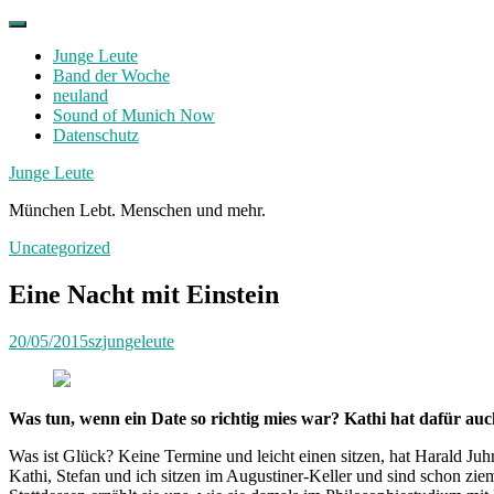
Skip
to
Junge Leute
content
Band der Woche
neuland
Sound of Munich Now
Datenschutz
Facebook
Twitter
Instagram
Junge Leute
München Lebt. Menschen und mehr.
Uncategorized
Eine Nacht mit Einstein
20/05/2015
szjungeleute
Was tun, wenn ein Date so richtig mies war? Kathi hat dafür auch
Was ist Glück? Keine Termine und leicht einen sitzen, hat Harald Juh
Kathi, Stefan und ich sitzen im Augustiner-Keller und sind schon ziemli