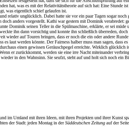
Entsetzen festgestellt hat, dass sie sich für die Abschlussprüfung auf e
nden hat, was es mit der Relativitätstheorie auf sich hat: Eine Stunde is
t, was eigentlich schief gelaufen ist.
 und relativ unglücklich. Dabei hatte sie vor ein paar Tagen sogar noch
n doch anders vorgestellt. Kathi war gestern mit Dominik verabredet: 
umte Dominik seinen Teller in die Spülmaschine, erklärte, er sei müde 
u, weckte ihn dann vorsichtig und konnte ihn schließlich überreden, doc
 wieder auf Touren bringen, dass er noch die ein oder andere Runde m
 es laut werden könnte. Der Fairness halber muss man sagen, dass es i
chaus einen gewissen Geräuschpegel erreichte. Wirklich glücklich ist
Wenn er zurückkommt, werden sie eine irre Nacht miteinander verbringen
r wieder in den Wahnsinn. Sie seufzt, steht auf und holt sich noch ein B
und im Umland mit ihren Ideen, mit ihren Projekten und ihrer Kunst 
chten der Stadt: jeden Montag in der
Süddeutschen Zeitung
auf der Seit