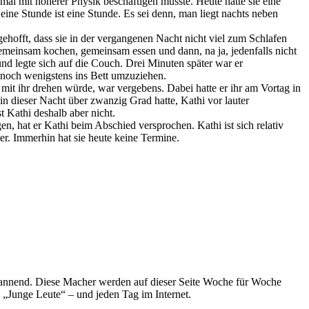
inmal mit höherer Physik beschäftigen musste. Heute hätte sie eine
t eine Stunde ist eine Stunde. Es sei denn, man liegt nachts neben
 gehofft, dass sie in der vergangenen Nacht nicht viel zum Schlafen
gemeinsam kochen, gemeinsam essen und dann, na ja, jedenfalls nicht
und legte sich auf die Couch. Drei Minuten später war er
h noch wenigstens ins Bett umzuziehen.
it ihr drehen würde, war vergebens. Dabei hatte er ihr am Vortag in
n dieser Nacht über zwanzig Grad hatte, Kathi vor lauter
 Kathi deshalb aber nicht.
, hat er Kathi beim Abschied versprochen. Kathi ist sich relativ
ier. Immerhin hat sie heute keine Termine.
spannend. Diese Macher werden auf dieser Seite Woche für Woche
e „Junge Leute“ – und jeden Tag im Internet.