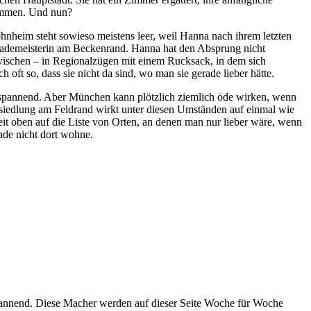
kommen. Und nun?
nheim steht sowieso meistens leer, weil Hanna nach ihrem letzten
ademeisterin am Beckenrand. Hanna hat den Absprung nicht
zwischen – in Regionalzügen mit einem Rucksack, in dem sich
 oft so, dass sie nicht da sind, wo man sie gerade lieber hätte.
t spannend. Aber München kann plötzlich ziemlich öde wirken, wenn
ssiedlung am Feldrand wirkt unter diesen Umständen auf einmal wie
t oben auf die Liste von Orten, an denen man nur lieber wäre, wenn
ade nicht dort wohne.
spannend. Diese Macher werden auf dieser Seite Woche für Woche