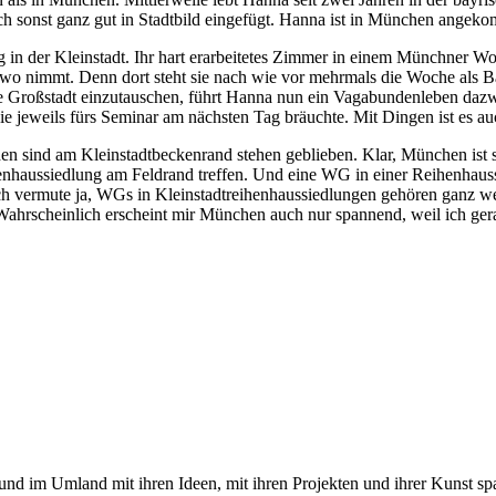
h sonst ganz gut in Stadtbild eingefügt. Hanna ist in München ange
in der Kleinstadt. Ihr hart erarbeitetes Zimmer in einem Münchner Woh
o nimmt. Denn dort steht sie nach wie vor mehrmals die Woche als B
 die Großstadt einzutauschen, führt Hanna nun ein Vagabundenleben da
sie jeweils fürs Seminar am nächsten Tag bräuchte. Mit Dingen ist es auch
den sind am Kleinstadtbeckenrand stehen geblieben. Klar, München is
ihenhaussiedlung am Feldrand treffen. Und eine WG in einer Reihenhau
h vermute ja, WGs in Kleinstadtreihenhaussiedlungen gehören ganz wei
 Wahrscheinlich erscheint mir München auch nur spannend, weil ich ger
und im Umland mit ihren Ideen, mit ihren Projekten und ihrer Kunst 