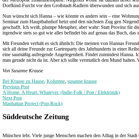
Dorfkind-Furcht vor den Großstadt-Radlern überwunden und sich auc
Nun wünscht sich Hanna – wie könnte es anders sein – eine Wohnung 
Seminar zum Hauptbahnhof hetzt und den nächsten Zug gen Nirgendw
geschafft. Ich weiß, plumpe Metapher, aber wahr: Statt Provinz für
irgendwie stets so gut wie alles befindet bis auf genau das Buch, das 
Mit Freunden verhält es sich ähnlich: Die meisten von Hannas Freun
sich all deine Freunde zur Gartenparty des Jahrhunderts in einer Re
eine saumäßig aufregende Angelegenheit. Findet zumindest Hanna. Ic
man gerade nicht da ist. Aber ich sollte vermutlich den Mund halten.
Von Susanne Krause
Bei Krause zu Hause
,
Kolumne
,
susanne krause
Post
Previous
Previous Post
post:
A Home. A Heart. Whatever. (Indie-Folk / Pop / Elektronik)
navigation
Next Post
Manhattan Project (Pop-Rock)
Next
Post:
Süddeutsche Zeitung
München lebt. Viele junge Menschen machen den Alltag in der Stadt 