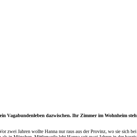
 ein Vagabundenleben dazwischen. Ihr Zimmer im Wohnheim steht so
. Vor zwei Jahren wollte Hanna nur raus aus der Provinz, wo sie sich be
als in München. Mittlerweile lebt Hanna seit zwei Jahren in der bayrisc