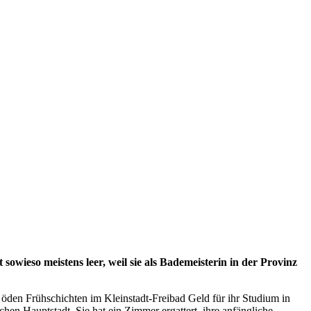
wieso meistens leer, weil sie als Bademeisterin in der Provinz
i öden Frühschichten im Kleinstadt-Freibad Geld für ihr Studium in
hen Hauptstadt. Sie hat ein Zimmer ergattert, ihre anfängliche