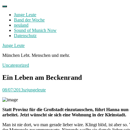
Skip
to
Junge Leute
content
Band der Woche
neuland
Sound of Munich Now
Datenschutz
Facebook
Twitter
Instagram
Junge Leute
München Lebt. Menschen und mehr.
Uncategorized
Ein Leben am Beckenrand
08/07/2013
szjungeleute
Statt Provinz für die Großstadt einzutauschen, führt Hanna nun
arbeitet. Jetzt wünscht sie sich eine Wohnung in der Kleinstadt.
Man ist nie dort, wo man gerade lieber wäre. Klingt blöd, ist aber so
der Metropole zusammensparte. Nirgends wollte sie damals lieber sein 