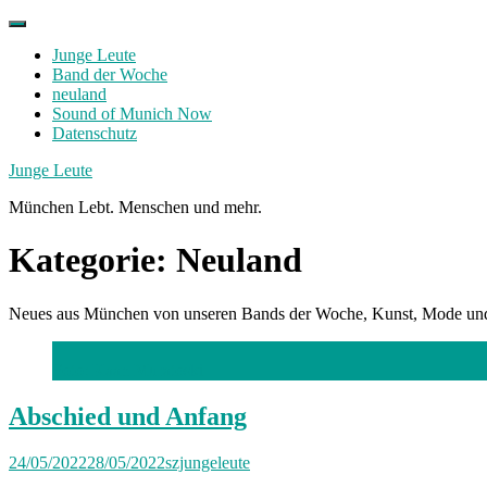
Skip
to
Junge Leute
content
Band der Woche
neuland
Sound of Munich Now
Datenschutz
Facebook
Twitter
Instagram
Junge Leute
München Lebt. Menschen und mehr.
Kategorie:
Neuland
Neues aus München von unseren Bands der Woche, Kunst, Mode un
Foto: Kaan Muratoski
Abschied und Anfang
24/05/2022
28/05/2022
szjungeleute