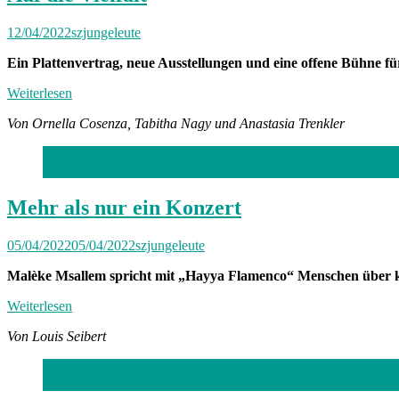
12/04/2022
szjungeleute
Ein Plattenvertrag, neue Ausstellungen und eine offene Bühne f
Weiterlesen
Von Ornella Cosenza, Tabitha Nagy und Anastasia Trenkler
Foto: Aziz Ben Slimen
Mehr als nur ein Konzert
05/04/2022
05/04/2022
szjungeleute
Malèke Msallem spricht mit „Hayya Flamenco“ Menschen über k
Weiterlesen
Von Louis Seibert
Foto: Andreas Wittmann