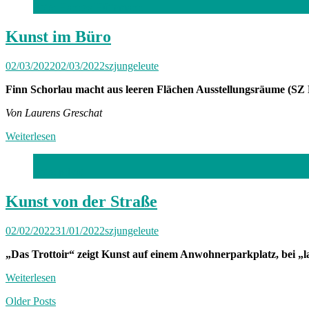
Foto: Hannes Hüttemann
Kunst im Büro
02/03/2022
02/03/2022
szjungeleute
Finn Schorlau macht aus leeren Flächen Ausstellungsräume (SZ 
Von Laurens Greschat
Weiterlesen
Foto: privat
Kunst von der Straße
02/02/2022
31/01/2022
szjungeleute
„Das Trottoir“ zeigt Kunst auf einem Anwohnerparkplatz, bei „
Weiterlesen
Posts
Older Posts