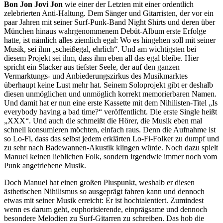
Bon Jon Jovi Jon
wie einer der Letzten mit einer ordentlich
zelebrierten Anti-Haltung. Dem Sänger und Gitarristen, der vor ein
paar Jahren mit seiner Surf-Punk-Band Night Shirts und deren über
München hinaus wahrgenommenem Debüt-Album erste Erfolge
hatte, ist nämlich alles ziemlich egal: Wo es hingehen soll mit seiner
Musik, sei ihm „scheißegal, ehrlich“. Und am wichtigsten bei
diesem Projekt sei ihm, dass ihm eben all das egal bleibe. Hier
spricht ein Slacker aus tiefster Seele, der auf den ganzen
Vermarktungs- und Anbiederungszirkus des Musikmarktes
überhaupt keine Lust mehr hat. Seinem Soloprojekt gibt er deshalb
diesen unmöglichen und unmöglich korrekt memorierbaren Namen.
Und damit hat er nun eine erste Kassette mit dem Nihilisten-Titel „Is
everybody having a bad time?“ veröffentlicht. Die erste Single heißt
„XXX“. Und auch die schmeißt die Hörer, die Musik eben mal
schnell konsumieren möchten, einfach raus. Denn die Aufnahme ist
so Lo-Fi, dass das selbst jedem erklärten Lo-Fi-Folker zu dumpf und
zu sehr nach Badewannen-Akustik klingen würde. Noch dazu spielt
Manuel keinen lieblichen Folk, sondern irgendwie immer noch vom
Punk angetriebene Musik.
Doch Manuel hat einen großen Pluspunkt, weshalb er diesen
ästhetischen Nihilismus so ausgeprägt fahren kann und dennoch
etwas mit seiner Musik erreicht: Er ist hochtalentiert. Zumindest
wenn es darum geht, euphorisierende, einprägsame und dennoch
besondere Melodien zu Surf-Gitarren zu schreiben. Das hob die