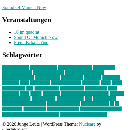
Sound Of Munich Now
Veranstaltungen
10 im quadrat
Sound Of Munich Now
Freundschaftsbänd
Schlagwörter
10 im Quadrat
Amelie Völker
Anastasia Trenkler
Ausstellung
bahnwärter thiel
Band der Woche
Bei Krause zu Hause
Beziehungsweise
ein abend mit
farbenladen
feierwerk
fotografie
Hip-Hop
indie
junge leute
junges münchen
Kolumne
kunst
Liebe
Lisi Wasmer
lmu
lost weekend
Louis Seibert
Max Fluder
mein
münchen
milla
musik
München
Münchens junge Kreative
neuland
ornella cosenza
Partnerschaft
Philipp Kreiter
pop
Rita Argauer
Sound Of Munich Now
Stefanie Witterauf
susanne krause
sz
sz
junge leute
szjungeleute
theresa parstorfer
Von Freitag bis Freitag
von freitag bis freitag münchen
Zeichen der Freundschaft
© 2026 Junge Leute
|
WordPress Theme:
Nucleare
by
CrestaProject.