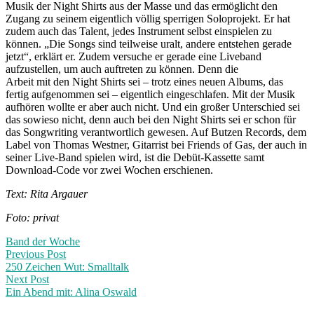
Musik der Night Shirts aus der Masse und das ermöglicht den
Zugang zu seinem eigentlich völlig sperrigen Soloprojekt. Er hat
zudem auch das Talent, jedes Instrument selbst einspielen zu
können. „Die Songs sind teilweise uralt, andere entstehen gerade
jetzt“, erklärt er. Zudem versuche er gerade eine Liveband
aufzustellen, um auch auftreten zu können. Denn die
Arbeit mit den Night Shirts sei – trotz eines neuen Albums, das
fertig aufgenommen sei – eigentlich eingeschlafen. Mit der Musik
aufhören wollte er aber auch nicht. Und ein großer Unterschied sei
das sowieso nicht, denn auch bei den Night Shirts sei er schon für
das Songwriting verantwortlich gewesen. Auf Butzen Records, dem
Label von Thomas Westner, Gitarrist bei Friends of Gas, der auch in
seiner Live-Band spielen wird, ist die Debüt-Kassette samt
Download-Code vor zwei Wochen erschienen.
Text: Rita Argauer
Foto: privat
Band der Woche
Post
Previous
Previous Post
post:
250 Zeichen Wut: Smalltalk
navigation
Next Post
Ein Abend mit: Alina Oswald
Next