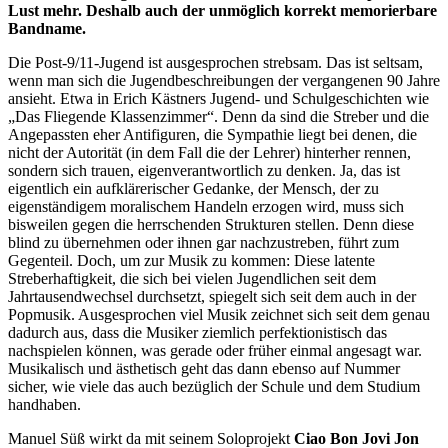
Lust mehr. Deshalb auch der unmöglich korrekt memorierbare
Bandname.
Die Post-9/11-Jugend ist ausgesprochen strebsam. Das ist seltsam,
wenn man sich die Jugendbeschreibungen der vergangenen 90 Jahre
ansieht. Etwa in Erich Kästners Jugend- und Schulgeschichten wie
„Das Fliegende Klassenzimmer“. Denn da sind die Streber und die
Angepassten eher Antifiguren, die Sympathie liegt bei denen, die
nicht der Autorität (in dem Fall die der Lehrer) hinterher rennen,
sondern sich trauen, eigenverantwortlich zu denken. Ja, das ist
eigentlich ein aufklärerischer Gedanke, der Mensch, der zu
eigenständigem moralischem Handeln erzogen wird, muss sich
bisweilen gegen die herrschenden Strukturen stellen. Denn diese
blind zu übernehmen oder ihnen gar nachzustreben, führt zum
Gegenteil. Doch, um zur Musik zu kommen: Diese latente
Streberhaftigkeit, die sich bei vielen Jugendlichen seit dem
Jahrtausendwechsel durchsetzt, spiegelt sich seit dem auch in der
Popmusik. Ausgesprochen viel Musik zeichnet sich seit dem genau
dadurch aus, dass die Musiker ziemlich perfektionistisch das
nachspielen können, was gerade oder früher einmal angesagt war.
Musikalisch und ästhetisch geht das dann ebenso auf Nummer
sicher, wie viele das auch bezüglich der Schule und dem Studium
handhaben.
Manuel Süß wirkt da mit seinem Soloprojekt
Ciao Bon Jovi Jon