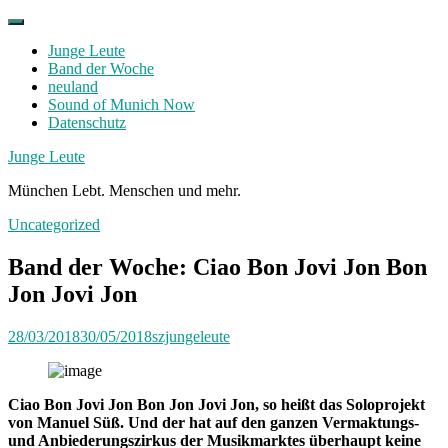
Skip
to
Junge Leute
content
Band der Woche
neuland
Sound of Munich Now
Datenschutz
Facebook
Twitter
Instagram
Junge Leute
München Lebt. Menschen und mehr.
Uncategorized
Band der Woche: Ciao Bon Jovi Jon Bon
Jon Jovi Jon
28/03/2018
30/05/2018
szjungeleute
Ciao Bon Jovi Jon Bon Jon Jovi Jon, so heißt das Soloprojekt
von Manuel Süß. Und der hat auf den ganzen Vermaktungs-
und Anbiederungszirkus der Musikmarktes überhaupt keine