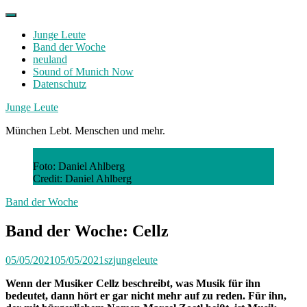
Skip
to
Junge Leute
content
Band der Woche
neuland
Sound of Munich Now
Datenschutz
Facebook
Twitter
Instagram
Junge Leute
München Lebt. Menschen und mehr.
Foto: Daniel Ahlberg
Credit: Daniel Ahlberg
Band der Woche
Band der Woche: Cellz
05/05/2021
05/05/2021
szjungeleute
Wenn der Musiker Cellz beschreibt, was Musik für ihn
bedeutet, dann hört er gar nicht mehr auf zu reden. Für ihn,