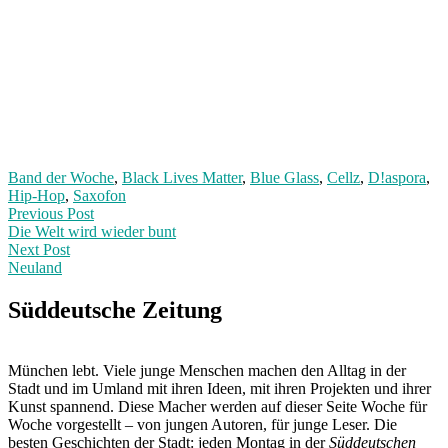
Band der Woche
,
Black Lives Matter
,
Blue Glass
,
Cellz
,
D!aspora
,
Hip-Hop
,
Saxofon
Post
Previous
Previous Post
post:
Die Welt wird wieder bunt
navigation
Next Post
Neuland
Next
Post:
Süddeutsche Zeitung
München lebt. Viele junge Menschen machen den Alltag in der
Stadt und im Umland mit ihren Ideen, mit ihren Projekten und ihrer
Kunst spannend. Diese Macher werden auf dieser Seite Woche für
Woche vorgestellt – von jungen Autoren, für junge Leser. Die
besten Geschichten der Stadt: jeden Montag in der
Süddeutschen