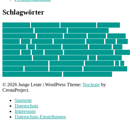
Schlagwörter
10 im Quadrat
Amelie Völker
Anastasia Trenkler
Ausstellung
bahnwärter thiel
Band der Woche
Bei Krause zu Hause
Beziehungsweise
ein abend mit
farbenladen
feierwerk
fotografie
Hip-Hop
indie
junge leute
junges münchen
Kolumne
kunst
Liebe
Lisi Wasmer
lmu
lost weekend
Louis Seibert
Max Fluder
mein
münchen
milla
musik
München
Münchens junge Kreative
neuland
ornella cosenza
Partnerschaft
Philipp Kreiter
pop
Rita Argauer
Sound Of Munich Now
Stefanie Witterauf
susanne krause
sz
sz
junge leute
szjungeleute
theresa parstorfer
Von Freitag bis Freitag
von freitag bis freitag münchen
Zeichen der Freundschaft
© 2026 Junge Leute
|
WordPress Theme:
Nucleare
by
CrestaProject.
Startseite
Datenschutz
Impressum
Datenschutz-Einstellungen