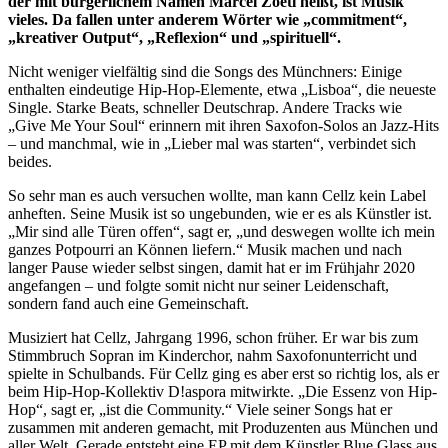
der mit bürgerlichem Namen Marcel Zoetl heißt, ist Musik
vieles. Da fallen unter anderem Wörter wie „commitment“,
„kreativer Output“, „Reflexion“ und „spirituell“.
Nicht weniger vielfältig sind die Songs des Münchners: Einige
enthalten eindeutige Hip-Hop-Elemente, etwa „Lisboa“, die neueste
Single. Starke Beats, schneller Deutschrap. Andere Tracks wie
„Give Me Your Soul“ erinnern mit ihren Saxofon-Solos an Jazz-Hits
– und manchmal, wie in „Lieber mal was starten“, verbindet sich
beides.
So sehr man es auch versuchen wollte, man kann Cellz kein Label
anheften. Seine Musik ist so ungebunden, wie er es als Künstler ist.
„Mir sind alle Türen offen“, sagt er, „und deswegen wollte ich mein
ganzes Potpourri an Können liefern.“ Musik machen und nach
langer Pause wieder selbst singen, damit hat er im Frühjahr 2020
angefangen – und folgte somit nicht nur seiner Leidenschaft,
sondern fand auch eine Gemeinschaft.
Musiziert hat Cellz, Jahrgang 1996, schon früher. Er war bis zum
Stimmbruch Sopran im Kinderchor, nahm Saxofonunterricht und
spielte in Schulbands. Für Cellz ging es aber erst so richtig los, als er
beim Hip-Hop-Kollektiv D!aspora mitwirkte. „Die Essenz von Hip-
Hop“, sagt er, „ist die Community.“ Viele seiner Songs hat er
zusammen mit anderen gemacht, mit Produzenten aus München und
aller Welt. Gerade entsteht eine EP mit dem Künstler Blue Glass aus