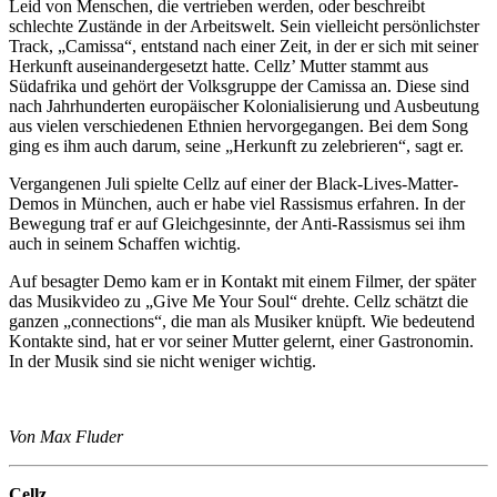
Leid von Menschen, die vertrieben werden, oder beschreibt
schlechte Zustände in der Arbeitswelt. Sein vielleicht persönlichster
Track, „Camissa“, entstand nach einer Zeit, in der er sich mit seiner
Herkunft auseinandergesetzt hatte. Cellz’ Mutter stammt aus
Südafrika und gehört der Volksgruppe der Camissa an. Diese sind
nach Jahrhunderten europäischer Kolonialisierung und Ausbeutung
aus vielen verschiedenen Ethnien hervorgegangen. Bei dem Song
ging es ihm auch darum, seine „Herkunft zu zelebrieren“, sagt er.
Vergangenen Juli spielte Cellz auf einer der Black-Lives-Matter-
Demos in München, auch er habe viel Rassismus erfahren. In der
Bewegung traf er auf Gleichgesinnte, der Anti-Rassismus sei ihm
auch in seinem Schaffen wichtig.
Auf besagter Demo kam er in Kontakt mit einem Filmer, der später
das Musikvideo zu „Give Me Your Soul“ drehte. Cellz schätzt die
ganzen „connections“, die man als Musiker knüpft. Wie bedeutend
Kontakte sind, hat er vor seiner Mutter gelernt, einer Gastronomin.
In der Musik sind sie nicht weniger wichtig.
Von Max Fluder
Cellz