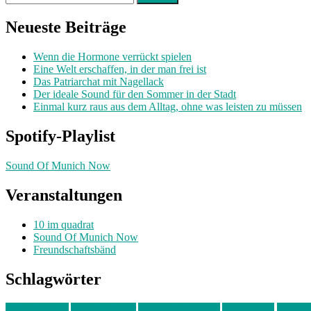
nach:
Neueste Beiträge
Wenn die Hormone verrückt spielen
Eine Welt erschaffen, in der man frei ist
Das Patriarchat mit Nagellack
Der ideale Sound für den Sommer in der Stadt
Einmal kurz raus aus dem Alltag, ohne was leisten zu müssen
Spotify-Playlist
Sound Of Munich Now
Veranstaltungen
10 im quadrat
Sound Of Munich Now
Freundschaftsbänd
Schlagwörter
10 im Quadrat
Amelie Völker
Anastasia Trenkler
Ausstellung
bahnwär