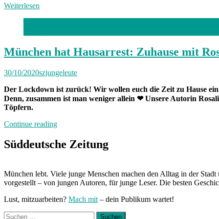
Weiterlesen
Foto: privat
München hat Hausarrest: Zuhause mit Ros
30/10/2020
szjungeleute
Der Lockdown ist zurück! Wir wollen euch die Zeit zu Hause e
Denn, zusammen ist man weniger allein
❤ Unsere Autorin Rosali
Töpfern.
„München
Continue reading
hat
Hausarrest:
Süddeutsche Zeitung
Zuhause
mit
Rosalie“
München lebt. Viele junge Menschen machen den Alltag in der Stadt 
vorgestellt – von jungen Autoren, für junge Leser. Die besten Geschi
Lust, mitzuarbeiten?
Mach mit
– dein Publikum wartet!
Suchen