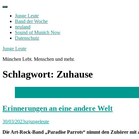
Skip
to
Junge Leute
content
Band der Woche
neuland
Sound of Munich Now
Datenschutz
Facebook
Twitter
Instagram
Junge Leute
München Lebt. Menschen und mehr.
Schlagwort:
Zuhause
Foto: Nik Asba
Erinnerungen an eine andere Welt
30/03/2023
szjungeleute
Die Art-Rock-Band „Paradise Parrots“ nimmt den Zuhörer mit auf