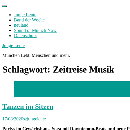
Skip
to
Junge Leute
content
Band der Woche
neuland
Sound of Munich Now
Datenschutz
Facebook
Twitter
Instagram
Junge Leute
München Lebt. Menschen und mehr.
Schlagwort:
Zeitreise Musik
BU: Näher kommt man legal nicht ans Tanzen ran: Beim Electr
Beats von DJ Jan Taubmann geboten.
Foto: Julian Krenn
Tanzen im Sitzen
17/08/2020
szjungeleute
Partys im Gewächshaus, Yoga mit Downtempo-Beats und neue Pod