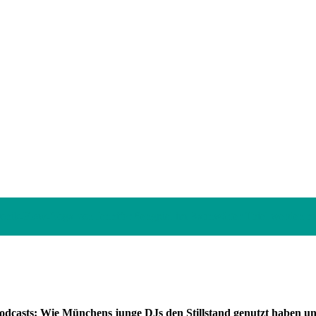
onik-Flow-Yoga von Jennifer Sengpiel im Bahnwärter Thiel werden nic
casts: Wie Münchens junge DJs den Stillstand genutzt haben un