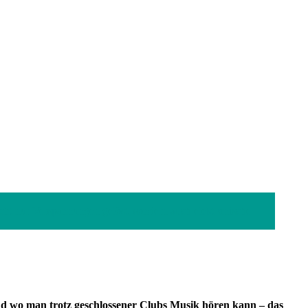
ht nur Verspannungen gelöst, sondern auch elektronische
d wo man trotz geschlossener Clubs Musik hören kann – das