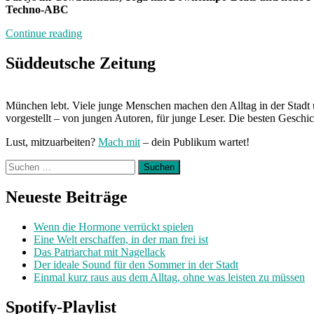
Techno-ABC
„Tanzen
Continue reading
im
Sitzen“
Süddeutsche Zeitung
München lebt. Viele junge Menschen machen den Alltag in der Stadt 
vorgestellt – von jungen Autoren, für junge Leser. Die besten Geschi
Lust, mitzuarbeiten?
Mach mit
– dein Publikum wartet!
Suchen
nach:
Neueste Beiträge
Wenn die Hormone verrückt spielen
Eine Welt erschaffen, in der man frei ist
Das Patriarchat mit Nagellack
Der ideale Sound für den Sommer in der Stadt
Einmal kurz raus aus dem Alltag, ohne was leisten zu müssen
Spotify-Playlist