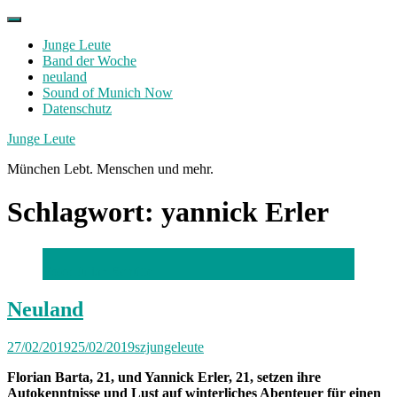
Skip
to
Junge Leute
content
Band der Woche
neuland
Sound of Munich Now
Datenschutz
Facebook
Twitter
Instagram
Junge Leute
München Lebt. Menschen und mehr.
Schlagwort:
yannick Erler
Foto: Julian Schütte
Neuland
27/02/2019
25/02/2019
szjungeleute
Florian Barta, 21, und Yannick Erler, 21, setzen ihre
Autokenntnisse und Lust auf winterliches Abenteuer für einen