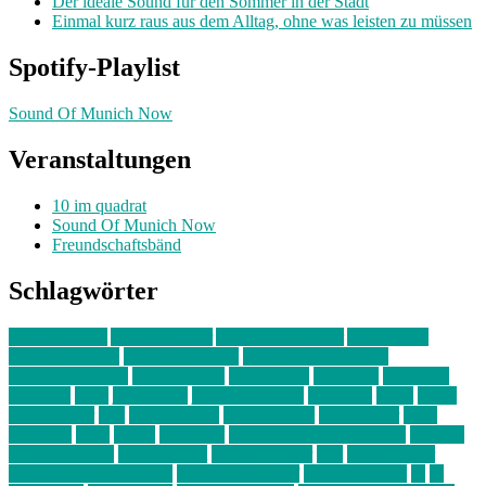
Der ideale Sound für den Sommer in der Stadt
Einmal kurz raus aus dem Alltag, ohne was leisten zu müssen
Spotify-Playlist
Sound Of Munich Now
Veranstaltungen
10 im quadrat
Sound Of Munich Now
Freundschaftsbänd
Schlagwörter
10 im Quadrat
Amelie Völker
Anastasia Trenkler
Ausstellung
bahnwärter thiel
Band der Woche
Bei Krause zu Hause
Beziehungsweise
ein abend mit
farbenladen
feierwerk
fotografie
Hip-Hop
indie
junge leute
junges münchen
Kolumne
kunst
Liebe
Lisi Wasmer
lmu
lost weekend
Louis Seibert
Max Fluder
mein
münchen
milla
musik
München
Münchens junge Kreative
neuland
ornella cosenza
Partnerschaft
Philipp Kreiter
pop
Rita Argauer
Sound Of Munich Now
Stefanie Witterauf
susanne krause
sz
sz