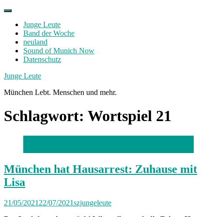
Skip
to
Junge Leute
content
Band der Woche
neuland
Sound of Munich Now
Datenschutz
Facebook
Twitter
Instagram
Junge Leute
München Lebt. Menschen und mehr.
Schlagwort:
Wortspiel 21
Foto: privat
München hat Hausarrest: Zuhause mit
Lisa
21/05/2021
22/07/2021
szjungeleute