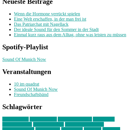
Neueste Beiträge
Wenn die Hormone verrückt spielen
Eine Welt erschaffen, in der man frei ist
Das Patriarchat mit Nagellack
Der ideale Sound für den Sommer in der Stadt
Einmal kurz raus aus dem Alltag, ohne was leisten zu müssen
Spotify-Playlist
Sound Of Munich Now
Veranstaltungen
10 im quadrat
Sound Of Munich Now
Freundschaftsbänd
Schlagwörter
10 im Quadrat
Amelie Völker
Anastasia Trenkler
Ausstellung
bahnwärter thiel
Band der Woche
Bei Krause zu Hause
Beziehungsweise
ein abend mit
farbenladen
feierwerk
fotografie