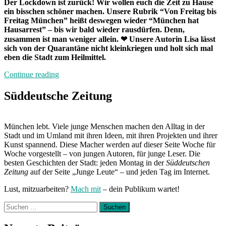
Der Lockdown ist zurück! Wir wollen euch die Zeit zu Hause
ein bisschen schöner machen. Unsere Rubrik “Von Freitag bis
Freitag München” heißt deswegen wieder “München hat
Hausarrest” – bis wir bald wieder rausdürfen
. Denn,
zusammen ist man weniger allein.
❤ Unsere Autorin Lisa lässt
sich von der Quarantäne nicht kleinkriegen und holt sich mal
eben die Stadt zum Heilmittel.
„München
Continue reading
hat
Hausarrest:
Süddeutsche Zeitung
Zuhause
mit
Lisa“
München lebt. Viele junge Menschen machen den Alltag in der
Stadt und im Umland mit ihren Ideen, mit ihren Projekten und ihrer
Kunst spannend. Diese Macher werden auf dieser Seite Woche für
Woche vorgestellt – von jungen Autoren, für junge Leser. Die
besten Geschichten der Stadt: jeden Montag in der
Süddeutschen
Zeitung
auf der Seite „Junge Leute“ – und jeden Tag im Internet.
Lust, mitzuarbeiten?
Mach mit
– dein Publikum wartet!
Suchen
nach: