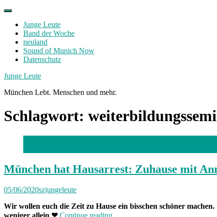
Skip
to
Junge Leute
content
Band der Woche
neuland
Sound of Munich Now
Datenschutz
Facebook
Twitter
Instagram
Junge Leute
München Lebt. Menschen und mehr.
Schlagwort:
weiterbildungssem
Foto: privat
München hat Hausarrest: Zuhause mit An
05/06/2020
szjungeleute
Wir wollen euch die Zeit zu Hause ein bisschen schöner machen
„München
weniger allein
❤
Continue reading