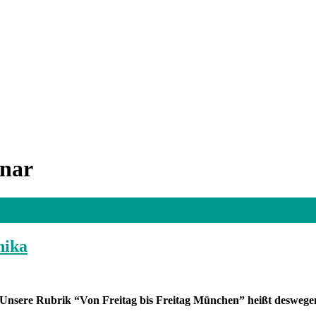
inar
nika
. Unsere Rubrik “Von Freitag
bis Freitag München” heißt deswege