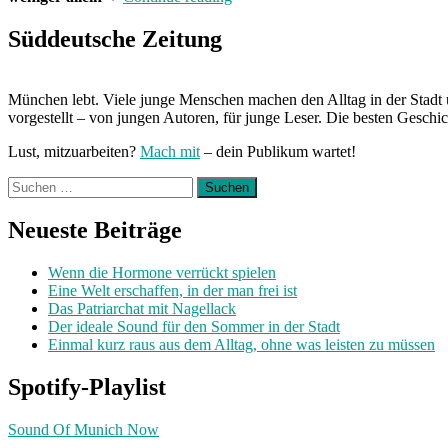
hat
Hausarrest:
Süddeutsche Zeitung
Zuhause
mit
Annika“
München lebt. Viele junge Menschen machen den Alltag in der Stadt 
vorgestellt – von jungen Autoren, für junge Leser. Die besten Geschi
Lust, mitzuarbeiten?
Mach mit
– dein Publikum wartet!
Suchen
nach:
Neueste Beiträge
Wenn die Hormone verrückt spielen
Eine Welt erschaffen, in der man frei ist
Das Patriarchat mit Nagellack
Der ideale Sound für den Sommer in der Stadt
Einmal kurz raus aus dem Alltag, ohne was leisten zu müssen
Spotify-Playlist
Sound Of Munich Now