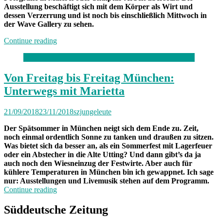
Ausstellung beschäftigt sich mit dem Körper als Wirt und
dessen Verzerrung und ist noch bis einschließlich Mittwoch in
der Wave Gallery zu sehen.
„Neuland:
Continue reading
Ein
Thema,
zwei
Künstler“
Von Freitag bis Freitag München:
Unterwegs mit Marietta
21/09/2018
23/11/2018
szjungeleute
Der Spätsommer in München neigt sich dem Ende zu. Zeit,
noch einmal ordentlich Sonne zu tanken und draußen zu sitzen.
Was bietet sich da besser an, als ein Sommerfest mit Lagerfeuer
oder ein Abstecher in die Alte Utting? Und dann gibt’s da ja
auch noch den Wiesneinzug der Festwirte. Aber auch für
kühlere Temperaturen in München bin ich gewappnet. Ich sage
nur: Ausstellungen und Livemusik stehen auf dem Programm.
„Von
Continue reading
Freitag
bis
Süddeutsche Zeitung
Freitag