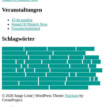
Veranstaltungen
10 im quadrat
Sound Of Munich Now
Freundschaftsbänd
Schlagwörter
10 im Quadrat
Amelie Völker
Anastasia Trenkler
Ausstellung
bahnwärter thiel
Band der Woche
Bei Krause zu Hause
Beziehungsweise
ein abend mit
farbenladen
feierwerk
fotografie
Hip-Hop
indie
junge leute
junges münchen
Kolumne
kunst
Liebe
Lisi Wasmer
lmu
lost weekend
Louis Seibert
Max Fluder
mein
münchen
milla
musik
München
Münchens junge Kreative
neuland
ornella cosenza
Partnerschaft
Philipp Kreiter
pop
Rita Argauer
Sound Of Munich Now
Stefanie Witterauf
susanne krause
sz
sz
junge leute
szjungeleute
theresa parstorfer
Von Freitag bis Freitag
von freitag bis freitag münchen
Zeichen der Freundschaft
© 2026 Junge Leute
|
WordPress Theme:
Nucleare
by
CrestaProject.