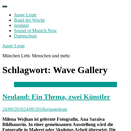
Skip
to
Junge Leute
content
Band der Woche
neuland
Sound of Munich Now
Datenschutz
Facebook
Twitter
Instagram
Junge Leute
München Lebt. Menschen und mehr.
Schlagwort:
Wave Gallery
Neuland: Ein Thema, zwei Künstler
24/09/2018
24/09/2018
szjungeleute
Milena Wojhan ist gelernte Fotografin, Ana Saraiva
Bildhauerin. In einer gemeinsamen Ausstellung wird die
Fotografie in Malerei oder Skulptur-Arbeit übersetzt. Die