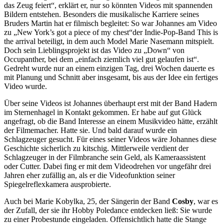
das Zeug feiert“, erklärt er, nur so könnten Videos mit spannenden
Bildern entstehen. Besonders die musikalische Karriere seines
Bruders Martin hat er filmisch begleitet: So war Johannes am Video
zu „New York’s got a piece of my chest“der Indie-Pop-Band This is
the arrival beteiligt, in dem auch Model Marie Nasemann mitspielt.
Doch sein Lieblingsprojekt ist das Video zu „Down“ von
Occupanther, bei dem „einfach ziemlich viel gut gelaufen ist“.
Gedreht wurde nur an einem einzigen Tag, drei Wochen dauerte es
mit Planung und Schnitt aber insgesamt, bis aus der Idee ein fertiges
Video wurde.
Über seine Videos ist Johannes überhaupt erst mit der Band Hadern
im Sternenhagel in Kontakt gekommen. Er habe auf gut Glück
angefragt, ob die Band Interesse an einem Musikvideo hätte, erzählt
der Filmemacher. Hatte sie. Und bald darauf wurde ein
Schlagzeuger gesucht. Für eines seiner Videos wäre Johannes diese
Geschichte sicherlich zu kitschig. Mittlerweile verdient der
Schlagzeuger in der Filmbranche sein Geld, als Kameraassistent
oder Cutter. Dabei fing er mit dem Videodrehen vor ungefähr drei
Jahren eher zufällig an, als er die Videofunktion seiner
Spiegelreflexkamera ausprobierte.
Auch bei Marie Kobylka, 25, der Sängerin der Band
Cosby
, war es
der Zufall, der sie ihr Hobby Poledance entdecken ließ: Sie wurde
zu einer Probestunde eingeladen. Offensichtlich hatte die Stange