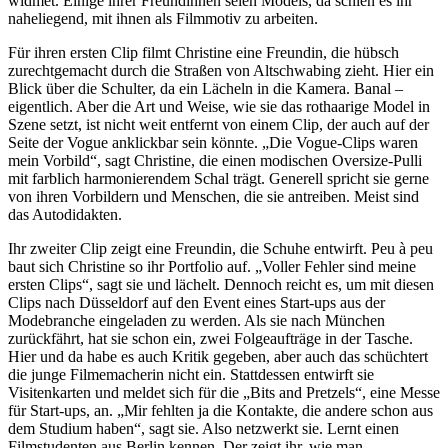
widmet. Einige ihrer Freundinnen seien Models, da schien es ihr
naheliegend, mit ihnen als Filmmotiv zu arbeiten.
Für ihren ersten Clip filmt Christine eine Freundin, die hübsch
zurechtgemacht durch die Straßen von Altschwabing zieht. Hier ein
Blick über die Schulter, da ein Lächeln in die Kamera. Banal –
eigentlich. Aber die Art und Weise, wie sie das rothaarige Model in
Szene setzt, ist nicht weit entfernt von einem Clip, der auch auf der
Seite der Vogue anklickbar sein könnte. „Die Vogue-Clips waren
mein Vorbild“, sagt Christine, die einen modischen Oversize-Pulli
mit farblich harmonierendem Schal trägt. Generell spricht sie gerne
von ihren Vorbildern und Menschen, die sie antreiben. Meist sind
das Autodidakten.
Ihr zweiter Clip zeigt eine Freundin, die Schuhe entwirft. Peu à peu
baut sich Christine so ihr Portfolio auf. „Voller Fehler sind meine
ersten Clips“, sagt sie und lächelt. Dennoch reicht es, um mit diesen
Clips nach Düsseldorf auf den Event eines Start-ups aus der
Modebranche eingeladen zu werden. Als sie nach München
zurückfährt, hat sie schon ein, zwei Folgeaufträge in der Tasche.
Hier und da habe es auch Kritik gegeben, aber auch das schüchtert
die junge Filmemacherin nicht ein. Stattdessen entwirft sie
Visitenkarten und meldet sich für die „Bits and Pretzels“, eine Messe
für Start-ups, an. „Mir fehlten ja die Kontakte, die andere schon aus
dem Studium haben“, sagt sie. Also netzwerkt sie. Lernt einen
Filmstudenten aus Berlin kennen. Der zeigt ihr, wie man