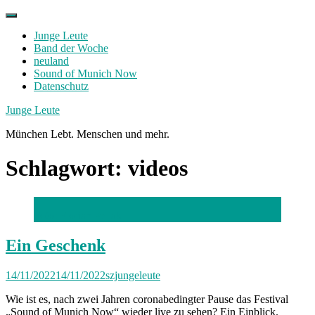
Skip
to
Junge Leute
content
Band der Woche
neuland
Sound of Munich Now
Datenschutz
Facebook
Twitter
Instagram
Junge Leute
München Lebt. Menschen und mehr.
Schlagwort:
videos
Foto: Florian Peljak
Ein Geschenk
14/11/2022
14/11/2022
szjungeleute
Wie ist es, nach zwei Jahren coronabedingter Pause das Festival
„Sound of Munich Now“ wieder live zu sehen? Ein Einblick.