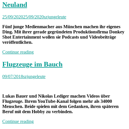
Rosalie“
Neuland
25/09/2020
25/09/2020
szjungeleute
Fünf junge Medienmacher aus München machen ihr eigenes
Ding. Mit ihrer gerade gegründeten Produktionsfirma Donkey
Shot Entertainment wollen sie Podcasts und Videobeiträge
veröffentlichen.
„Neuland“
Continue reading
Flugzeuge im Bauch
09/07/2018
szjungeleute
Lukas Bauer und Nikolas Lediger machen Videos über
Flugzeuge. Ihrem YouTube-Kanal folgen mehr als 34000
Menschen. Beide spielen mit dem Gedanken, ihren späteren
Beruf mit dem Hobby zu verbinden.
„Flugzeuge
Continue reading
im