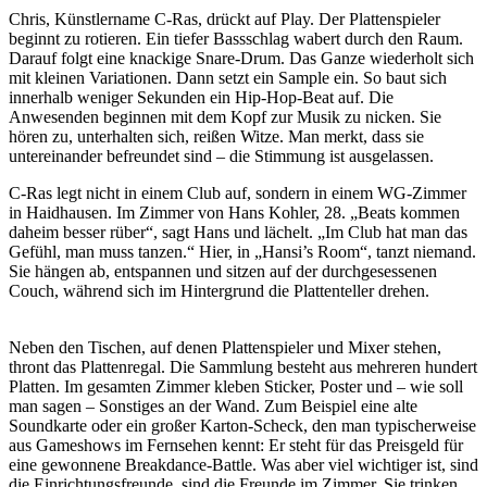
Chris, Künstlername C-Ras, drückt auf Play. Der Plattenspieler
beginnt zu rotieren. Ein tiefer Bassschlag wabert durch den Raum.
Darauf folgt eine knackige Snare-Drum. Das Ganze wiederholt sich
mit kleinen Variationen. Dann setzt ein Sample ein. So baut sich
innerhalb weniger Sekunden ein Hip-Hop-Beat auf. Die
Anwesenden beginnen mit dem Kopf zur Musik zu nicken. Sie
hören zu, unterhalten sich, reißen Witze. Man merkt, dass sie
untereinander befreundet sind – die Stimmung ist ausgelassen.
C-Ras legt nicht in einem Club auf, sondern in einem WG-Zimmer
in Haidhausen. Im Zimmer von Hans Kohler, 28. „Beats kommen
daheim besser rüber“, sagt Hans und lächelt. „Im Club hat man das
Gefühl, man muss tanzen.“ Hier, in „Hansi’s Room“, tanzt niemand.
Sie hängen ab, entspannen und sitzen auf der durchgesessenen
Couch, während sich im Hintergrund die Plattenteller drehen.
Neben den Tischen, auf denen Plattenspieler und Mixer stehen,
thront das Plattenregal. Die Sammlung besteht aus mehreren hundert
Platten. Im gesamten Zimmer kleben Sticker, Poster und – wie soll
man sagen – Sonstiges an der Wand. Zum Beispiel eine alte
Soundkarte oder ein großer Karton-Scheck, den man typischerweise
aus Gameshows im Fernsehen kennt: Er steht für das Preisgeld für
eine gewonnene Breakdance-Battle. Was aber viel wichtiger ist, sind
die Einrichtungsfreunde, sind die Freunde im Zimmer. Sie trinken