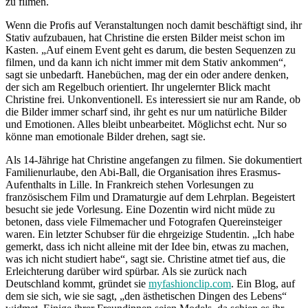
zu filmen.
Wenn die Profis auf Veranstaltungen noch damit beschäftigt sind, ihr
Stativ aufzubauen, hat Christine die ersten Bilder meist schon im
Kasten. „Auf einem Event geht es darum, die besten Sequenzen zu
filmen, und da kann ich nicht immer mit dem Stativ ankommen“,
sagt sie unbedarft. Hanebüchen, mag der ein oder andere denken,
der sich am Regelbuch orientiert. Ihr ungelernter Blick macht
Christine frei. Unkonventionell. Es interessiert sie nur am Rande, ob
die Bilder immer scharf sind, ihr geht es nur um natürliche Bilder
und Emotionen. Alles bleibt unbearbeitet. Möglichst echt. Nur so
könne man emotionale Bilder drehen, sagt sie.
Als 14-Jährige hat Christine angefangen zu filmen. Sie dokumentiert
Familienurlaube, den Abi-Ball, die Organisation ihres Erasmus-
Aufenthalts in Lille. In Frankreich stehen Vorlesungen zu
französischem Film und Dramaturgie auf dem Lehrplan. Begeistert
besucht sie jede Vorlesung. Eine Dozentin wird nicht müde zu
betonen, dass viele Filmemacher und Fotografen Quereinsteiger
waren. Ein letzter Schubser für die ehrgeizige Studentin. „Ich habe
gemerkt, dass ich nicht alleine mit der Idee bin, etwas zu machen,
was ich nicht studiert habe“, sagt sie. Christine atmet tief aus, die
Erleichterung darüber wird spürbar. Als sie zurück nach
Deutschland kommt, gründet sie
myfashionclip.com
. Ein Blog, auf
dem sie sich, wie sie sagt, „den ästhetischen Dingen des Lebens“