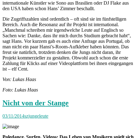
internationale Künstler wie Sono aus Brasilien oder DJ Flake aus
den USA haben schon Hans’ Zimmer beschallt.
Die Zugriffszahlen sind ordentlich – oft sind sie im fünfstelligen
Bereich. Auch die Resonanz auf ihr Projekt ist international.
„Manchmal schreiben mir irgendwelche Leute auf Englisch so
Sachen wie: Danke, dass ihr mich durchs Studium gebracht habt“,
sagt Hans. Vor kurzem gab es auch eine Anfrage aus Portugal, ob
man nicht ein paar Hansi’s-Room-Aufkleber haben könnten. Das
freut sie natürlich, trotzdem denken die Jungs nicht daran, ihr
Projekt kommerzieller zu gestalten. Obwohl auch schon die erste
Zahlung für Klicks auf einer Videoplattform bei ihnen eingegangen
ist – elf Cent.
Von: Lukas Haas
Foto: Lukas Haas
Nicht von der Stange
03/11/2014
szjungeleute
Poledance, Surfen, Videos: Das Leben von Musikern spielt sich