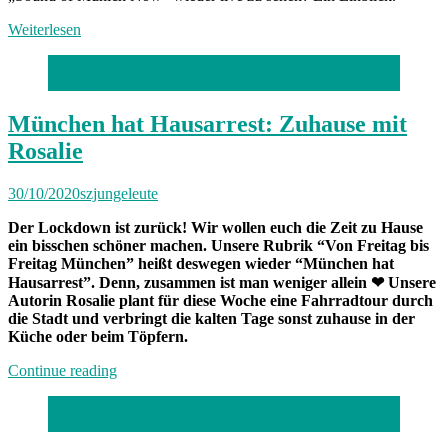
Weiterlesen
Foto: privat
München hat Hausarrest: Zuhause mit
Rosalie
30/10/2020
szjungeleute
Der Lockdown ist zurück! Wir wollen euch die Zeit zu Hause
ein bisschen schöner machen. Unsere Rubrik “Von Freitag bis
Freitag München” heißt deswegen wieder “München hat
Hausarrest”. Denn, zusammen ist man weniger allein
❤ Unsere
Autorin Rosalie plant für diese Woche eine Fahrradtour durch
die Stadt und verbringt die kalten Tage sonst zuhause in der
Küche oder beim Töpfern.
„München
Continue reading
hat
Hausarrest:
Jasper Block
Zuhause
mit