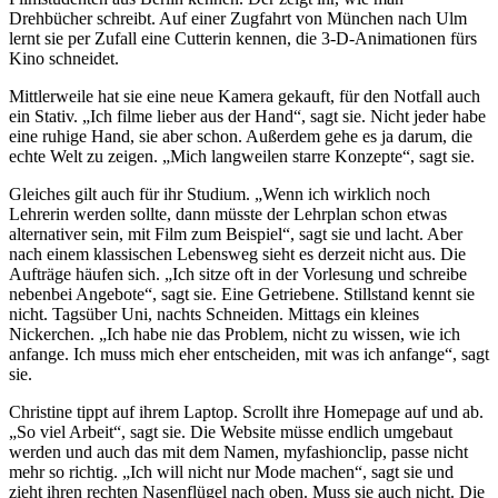
Drehbücher schreibt. Auf einer Zugfahrt von München nach Ulm
lernt sie per Zufall eine Cutterin kennen, die 3-D-Animationen fürs
Kino schneidet.
Mittlerweile hat sie eine neue Kamera gekauft, für den Notfall auch
ein Stativ. „Ich filme lieber aus der Hand“, sagt sie. Nicht jeder habe
eine ruhige Hand, sie aber schon. Außerdem gehe es ja darum, die
echte Welt zu zeigen. „Mich langweilen starre Konzepte“, sagt sie.
Gleiches gilt auch für ihr Studium. „Wenn ich wirklich noch
Lehrerin werden sollte, dann müsste der Lehrplan schon etwas
alternativer sein, mit Film zum Beispiel“, sagt sie und lacht. Aber
nach einem klassischen Lebensweg sieht es derzeit nicht aus. Die
Aufträge häufen sich. „Ich sitze oft in der Vorlesung und schreibe
nebenbei Angebote“, sagt sie. Eine Getriebene. Stillstand kennt sie
nicht. Tagsüber Uni, nachts Schneiden. Mittags ein kleines
Nickerchen. „Ich habe nie das Problem, nicht zu wissen, wie ich
anfange. Ich muss mich eher entscheiden, mit was ich anfange“, sagt
sie.
Christine tippt auf ihrem Laptop. Scrollt ihre Homepage auf und ab.
„So viel Arbeit“, sagt sie. Die Website müsse endlich umgebaut
werden und auch das mit dem Namen, myfashionclip, passe nicht
mehr so richtig. „Ich will nicht nur Mode machen“, sagt sie und
zieht ihren rechten Nasenflügel nach oben. Muss sie auch nicht. Die