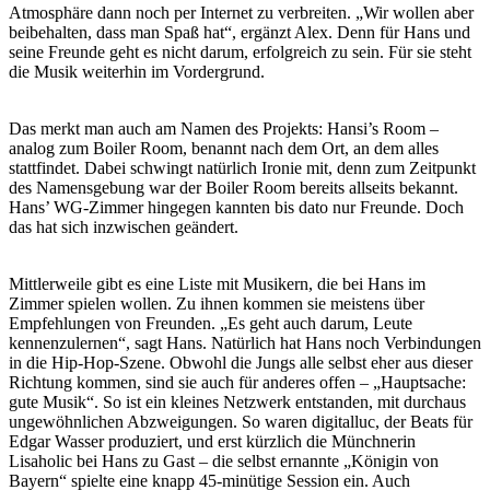
Atmosphäre dann noch per Internet zu verbreiten. „Wir wollen aber
beibehalten, dass man Spaß hat“, ergänzt Alex. Denn für Hans und
seine Freunde geht es nicht darum, erfolgreich zu sein. Für sie steht
die Musik weiterhin im Vordergrund.
Das merkt man auch am Namen des Projekts: Hansi’s Room –
analog zum Boiler Room, benannt nach dem Ort, an dem alles
stattfindet. Dabei schwingt natürlich Ironie mit, denn zum Zeitpunkt
des Namensgebung war der Boiler Room bereits allseits bekannt.
Hans’ WG-Zimmer hingegen kannten bis dato nur Freunde. Doch
das hat sich inzwischen geändert.
Mittlerweile gibt es eine Liste mit Musikern, die bei Hans im
Zimmer spielen wollen. Zu ihnen kommen sie meistens über
Empfehlungen von Freunden. „Es geht auch darum, Leute
kennenzulernen“, sagt Hans. Natürlich hat Hans noch Verbindungen
in die Hip-Hop-Szene. Obwohl die Jungs alle selbst eher aus dieser
Richtung kommen, sind sie auch für anderes offen – „Hauptsache:
gute Musik“. So ist ein kleines Netzwerk entstanden, mit durchaus
ungewöhnlichen Abzweigungen. So waren digitalluc, der Beats für
Edgar Wasser produziert, und erst kürzlich die Münchnerin
Lisaholic bei Hans zu Gast – die selbst ernannte „Königin von
Bayern“ spielte eine knapp 45-minütige Session ein. Auch