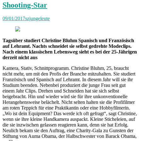
Bauch“
Shooting-Star
09/01/2017
szjungeleute
Tagsüber studiert Christine Bluhm Spanisch und Französisch
auf Lehramt. Nachts schneidet sie selbst gedrehte Modeclips.
Nach einem klassischen Lebensweg sieht es bei der 25-Jährigen
derzeit nicht aus
Kamera, Stativ, Schnittprogramm. Christine Bluhm, 25, braucht
nicht mehr, um mit den Profis der Branche mitzuhalten. Sie studiert
Französisch und Spanisch auf Lehramt. In diesem Jahr will sie ihr
Studium beenden. Nebenbei produziert die junge Frau seit gut
einem Jahr Clips. Drehen und Schneiden hat sie sich selbst
beigebracht. Hin und wieder wird sie für ihre unkonventionelle
Herangehensweise belächelt. Nicht selten halten sie die Profifilmer
am roten Teppich für eine Praktikantin oder eine Hobbyfilmerin.
„Wo ist dein Equipment? Das werde ich oft gefragt“, sagt Christine,
wenn sie ihre kleine Handkamera auspackt. Kleine Sticheleien, auf
die sie inzwischen gelassen reagieren kann, denn sie hat Erfolg.
Neulich bekam sie den Auftrag, eine Charity-Gala zu Gunsten der
Stiftung von Auma Obama, der Halbschwester von Barack Obama,