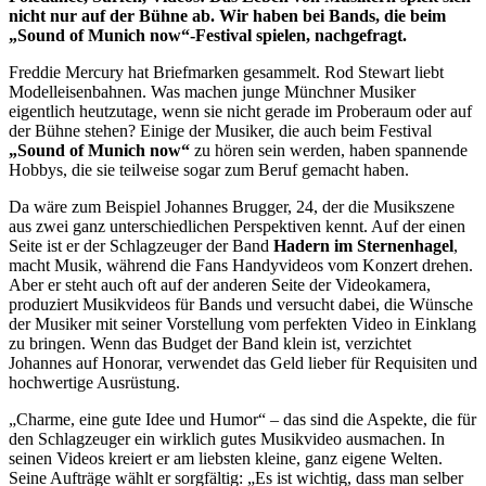
nicht nur auf der Bühne ab. Wir haben bei Bands, die beim
„Sound of Munich now“-Festival spielen, nachgefragt.
Freddie Mercury hat Briefmarken gesammelt. Rod Stewart liebt
Modelleisenbahnen. Was machen junge Münchner Musiker
eigentlich heutzutage, wenn sie nicht gerade im Proberaum oder auf
der Bühne stehen? Einige der Musiker, die auch beim Festival
„Sound of Munich now“
zu hören sein werden, haben spannende
Hobbys, die sie teilweise sogar zum Beruf gemacht haben.
Da wäre zum Beispiel Johannes Brugger, 24, der die Musikszene
aus zwei ganz unterschiedlichen Perspektiven kennt. Auf der einen
Seite ist er der Schlagzeuger der Band
Hadern im Sternenhagel
,
macht Musik, während die Fans Handyvideos vom Konzert drehen.
Aber er steht auch oft auf der anderen Seite der Videokamera,
produziert Musikvideos für Bands und versucht dabei, die Wünsche
der Musiker mit seiner Vorstellung vom perfekten Video in Einklang
zu bringen. Wenn das Budget der Band klein ist, verzichtet
Johannes auf Honorar, verwendet das Geld lieber für Requisiten und
hochwertige Ausrüstung.
„Charme, eine gute Idee und Humor“ – das sind die Aspekte, die für
den Schlagzeuger ein wirklich gutes Musikvideo ausmachen. In
seinen Videos kreiert er am liebsten kleine, ganz eigene Welten.
Seine Aufträge wählt er sorgfältig: „Es ist wichtig, dass man selber