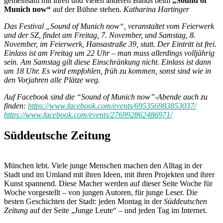
gemeinsam mit ihren und vielen anderen Bands beim
„Sound of
Munich now“
auf der Bühne stehen.
Katharina Hartinger
Das Festival „Sound of Munich now“, veranstaltet vom Feierwerk
und der SZ, findet am Freitag, 7. November, und Samstag, 8.
November, im Feierwerk, Hansastraße 39, statt. Der Eintritt ist frei.
Einlass ist am Freitag um 22 Uhr – man muss allerdings volljährig
sein. Am Samstag gilt diese Einschränkung nicht. Einlass ist dann
um 18 Uhr. Es wird empfohlen, früh zu kommen, sonst sind wie in
den Vorjahren alle Plätze weg.
Auf Facebook sind die “Sound of Munich now”-Abende auch zu
finden:
https://www.facebook.com/events/695356983853037/
https://www.facebook.com/events/276992862486971/
Süddeutsche Zeitung
München lebt. Viele junge Menschen machen den Alltag in der
Stadt und im Umland mit ihren Ideen, mit ihren Projekten und ihrer
Kunst spannend. Diese Macher werden auf dieser Seite Woche für
Woche vorgestellt – von jungen Autoren, für junge Leser. Die
besten Geschichten der Stadt: jeden Montag in der
Süddeutschen
Zeitung
auf der Seite „Junge Leute“ – und jeden Tag im Internet.