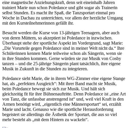
eine magnetische Anziehungskraft, denn seit eineinhalb Jahren
trainiert Marie nun schon Poledance und gibt sogar als Trainerin
selbst Stunden. Es macht ihr Spaß, die Tanzsportart einmal pro
Woche in Dachau zu unterrichten, vor allem der herzliche Umgang
mit den Kursteilnehmerinnen gefällt ihr.
Besucht werden die Kurse von 13-jährigen Teenagern, aber auch
von deren Müttern, so akzeptiert ist Poledance in inzwischen.
Überhaupt stehe der sportliche Aspekt im Vordergrund, sagt Marie:
„Die Vorurteile gegen Poledance sind in meiner Welt nicht da.“ Ihre
Schülerinnen kennen Marie teilweise schon als Sängerin, wenn sie
in ihre Stunden kommen. Gerne würden sie zur Musik von Cosby
tanzen – und die 25-jährige Sängerin plant tatsächlich, ihre eigene
Musik in Zukunft in die Stunden zu integrieren.
Poledance sieht Marie, die in ihrem WG-Zimmer eine eigene Stange
hat, als „perfekten Ausgleich“: Mit ihrer Band macht sie Musik,
beim Poledance bewegt sie sich zur Musik. Und hält sich
gleichzeitig fit für ihre Bühnenauftritte. Denn Poledance ist „eine Art
von Tanz, die unfassbar anstrengend ist“ und, weil viel Kraft in den
Armen benötigt wird, „eigentlich eine Männersportart“ sei, erzählt
Marie und lacht. Genauso wie die sportliche Herausforderung
begeistert sie allerdings die Ästhetik der Sportart, die aus so viel
mehr besteht als „mit dem Hintern zu wackeln“.