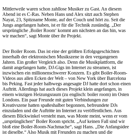
Mittlerweile waren schon zahllose Musiker zu Gast. An diesem
Abend ist es C-Ras. Neben Hans und Alex sitzt auch Stephen
Nayat, 23, Spitzname Monte, auf der Couch und hört zu. Seit die
Jungs angefangen haben, ist er für die Technik zuständig. „Der
ursprüngliche ,Boiler Room‘ kommt am nächsten an das hin, was
wir machen“, sagt Monte über ihr Projekt.
Der Boiler Room. Das ist eine der größten Erfolgsgeschichten
innerhalb der elektronischen Musikszene in den vergangenen
Jahren. Ein großer Vergleich also. Denn die Musikplattform, die
damit angefangen hatte, DJ-Gigs im Internet zu streamen, ist
inzwischen ein millionenschwerer Konzern. Es gibt Boiler-Room-
Videos aus allen Ecken der Welt – von New York über Barcelona
bis Peking. Fast jeder halbwegs angesagte DJ hatte dort schon einen
Auftritt. Allerdings hat auch dieses Projekt klein angefangen, in
einem winzigen Heizungsraum (zu englisch: boiler room) im Osten
Londons. Ein paar Freunde mit guten Verbindungen zur
Kreativszene hatten spaßeshalber begonnen, befreundete DJs
einzuladen und die Auftritte im Internet zu veröffentlichen. Aus
diesem Blickwinkel versteht man, was Monte meint, wenn er vom
„ursprünglichen“ Boiler Room spricht. „Auf keinen Fall sind wir
bloß eine Boiler-Room-Nachmache“, sagt Hans. „Die Anfangsidee
ist dieselbe.“ Also Musik mit Freunden zu machen und die