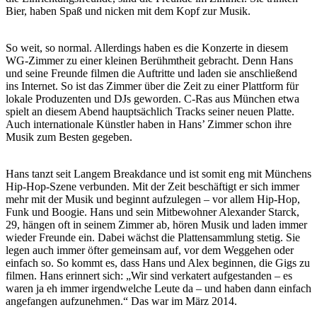
Bier, haben Spaß und nicken mit dem Kopf zur Musik.
So weit, so normal. Allerdings haben es die Konzerte in diesem
WG-Zimmer zu einer kleinen Berühmtheit gebracht. Denn Hans
und seine Freunde filmen die Auftritte und laden sie anschließend
ins Internet. So ist das Zimmer über die Zeit zu einer Plattform für
lokale Produzenten und DJs geworden. C-Ras aus München etwa
spielt an diesem Abend hauptsächlich Tracks seiner neuen Platte.
Auch internationale Künstler haben in Hans’ Zimmer schon ihre
Musik zum Besten gegeben.
Hans tanzt seit Langem Breakdance und ist somit eng mit Münchens
Hip-Hop-Szene verbunden. Mit der Zeit beschäftigt er sich immer
mehr mit der Musik und beginnt aufzulegen – vor allem Hip-Hop,
Funk und Boogie. Hans und sein Mitbewohner Alexander Starck,
29, hängen oft in seinem Zimmer ab, hören Musik und laden immer
wieder Freunde ein. Dabei wächst die Plattensammlung stetig. Sie
legen auch immer öfter gemeinsam auf, vor dem Weggehen oder
einfach so. So kommt es, dass Hans und Alex beginnen, die Gigs zu
filmen. Hans erinnert sich: „Wir sind verkatert aufgestanden – es
waren ja eh immer irgendwelche Leute da – und haben dann einfach
angefangen aufzunehmen.“ Das war im März 2014.