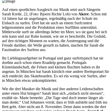
Auf einen sportlichen Ausgleich zur Musik setzt auch Sängerin
Sarah Kreile, 22, (Foto: Bjoern Richie Lob) von
Akere
. Schon mit
14 Jahren hat sie angefangen, regelmäßig nach der Schule im
Eisbach zu surfen. Dort hat sie auch an einem Surfcontest
teilgenommen und die Produktion eines Surffilms unterstützt.
Mittlerweile surft sie allerdings lieber im Meer, wo sie ganz bei sich
sein kann und zur Ruhe kommt, wie sie es beschreibt. Die Geduld,
auf den richtigen Moment zu warten, die Anstrengung und die
Freude darüber, die Welle gesurft zu haben, machen für Sarah die
Faszination des Surfens aus.
Ihr Lieblingssurfgebiet ist Portugal und ganz surfertypisch hat sie
dorthin auch schon einen Roadtrip gemacht. Portugals
Küstenlandschaft, die Felsen und kleinen Buchten haben es ihr
angetan. In München hat Sarah kürzlich eine andere Brettsportart für
sich entdeckt: das Skateboarden. Es sei ein wenig wie Surfen, aber
in München etwas unkomplizierter.
Wie die drei Musiker die Musik und ihre anderen Leidenschaften
unter einen Hut bringen? Sarah lässt sich „einfach nicht stressen“,
erzählt sie. Marie bemerkt: „Die Tage sind doch immer länger als
man denkt.“ Und Johannes verrät, dass er früh aufsteht und früh ins
Bett geht. Aber nicht am 8. November. Denn dann werden die drei