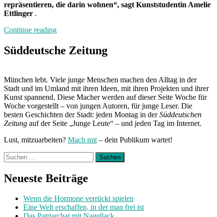
repräsentieren, die darin wohnen“, sagt Kunststudentin Amelie
Ettlinger
.
„Schluss
Continue reading
mit
der
Süddeutsche Zeitung
Plattenbauromantik“
München lebt. Viele junge Menschen machen den Alltag in der
Stadt und im Umland mit ihren Ideen, mit ihren Projekten und ihrer
Kunst spannend. Diese Macher werden auf dieser Seite Woche für
Woche vorgestellt – von jungen Autoren, für junge Leser. Die
besten Geschichten der Stadt: jeden Montag in der
Süddeutschen
Zeitung
auf der Seite „Junge Leute“ – und jeden Tag im Internet.
Lust, mitzuarbeiten?
Mach mit
– dein Publikum wartet!
Suchen
nach:
Neueste Beiträge
Wenn die Hormone verrückt spielen
Eine Welt erschaffen, in der man frei ist
Das Patriarchat mit Nagellack