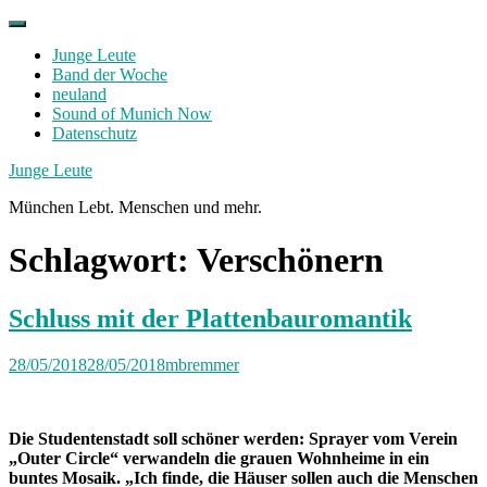
Skip
to
Junge Leute
content
Band der Woche
neuland
Sound of Munich Now
Datenschutz
Facebook
Twitter
Instagram
Junge Leute
München Lebt. Menschen und mehr.
Schlagwort:
Verschönern
Schluss mit der Plattenbauromantik
28/05/2018
28/05/2018
mbremmer
Die Studentenstadt soll schöner werden: Sprayer vom Verein
„Outer Circle“ verwandeln die grauen Wohnheime in ein
buntes Mosaik. „Ich finde, die Häuser sollen auch die Menschen