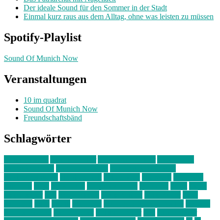
Der ideale Sound für den Sommer in der Stadt
Einmal kurz raus aus dem Alltag, ohne was leisten zu müssen
Spotify-Playlist
Sound Of Munich Now
Veranstaltungen
10 im quadrat
Sound Of Munich Now
Freundschaftsbänd
Schlagwörter
10 im Quadrat
Amelie Völker
Anastasia Trenkler
Ausstellung
bahnwärter thiel
Band der Woche
Bei Krause zu Hause
Beziehungsweise
ein abend mit
farbenladen
feierwerk
fotografie
Hip-Hop
indie
junge leute
junges münchen
Kolumne
kunst
Liebe
Lisi Wasmer
lmu
lost weekend
Louis Seibert
Max Fluder
mein
münchen
milla
musik
München
Münchens junge Kreative
neuland
ornella cosenza
Partnerschaft
Philipp Kreiter
pop
Rita Argauer