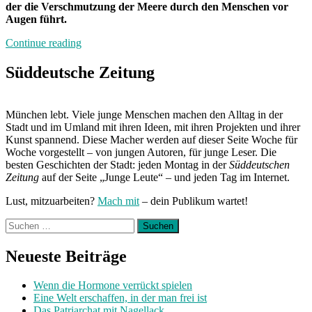
der die Verschmutzung der Meere durch den Menschen vor
Augen führt.
„Neuland:
Continue reading
Surfer
gegen
Süddeutsche Zeitung
Plastik“
München lebt. Viele junge Menschen machen den Alltag in der
Stadt und im Umland mit ihren Ideen, mit ihren Projekten und ihrer
Kunst spannend. Diese Macher werden auf dieser Seite Woche für
Woche vorgestellt – von jungen Autoren, für junge Leser. Die
besten Geschichten der Stadt: jeden Montag in der
Süddeutschen
Zeitung
auf der Seite „Junge Leute“ – und jeden Tag im Internet.
Lust, mitzuarbeiten?
Mach mit
– dein Publikum wartet!
Suchen
nach:
Neueste Beiträge
Wenn die Hormone verrückt spielen
Eine Welt erschaffen, in der man frei ist
Das Patriarchat mit Nagellack