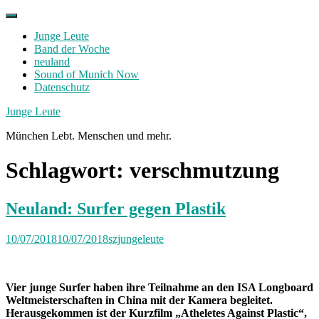
Skip
to
Junge Leute
content
Band der Woche
neuland
Sound of Munich Now
Datenschutz
Facebook
Twitter
Instagram
Junge Leute
München Lebt. Menschen und mehr.
Schlagwort:
verschmutzung
Neuland: Surfer gegen Plastik
10/07/2018
10/07/2018
szjungeleute
Vier junge Surfer haben ihre Teilnahme an den ISA Longboard
Weltmeisterschaften in China mit der Kamera begleitet.
Herausgekommen ist der Kurzfilm „Atheletes Against Plastic“,