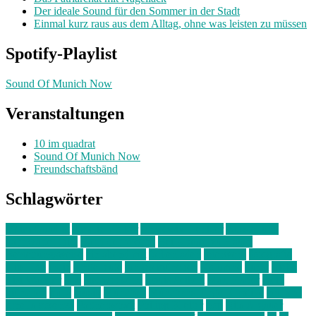
Der ideale Sound für den Sommer in der Stadt
Einmal kurz raus aus dem Alltag, ohne was leisten zu müssen
Spotify-Playlist
Sound Of Munich Now
Veranstaltungen
10 im quadrat
Sound Of Munich Now
Freundschaftsbänd
Schlagwörter
10 im Quadrat
Amelie Völker
Anastasia Trenkler
Ausstellung
bahnwärter thiel
Band der Woche
Bei Krause zu Hause
Beziehungsweise
ein abend mit
farbenladen
feierwerk
fotografie
Hip-Hop
indie
junge leute
junges münchen
Kolumne
kunst
Liebe
Lisi Wasmer
lmu
lost weekend
Louis Seibert
Max Fluder
mein
münchen
milla
musik
München
Münchens junge Kreative
neuland
ornella cosenza
Partnerschaft
Philipp Kreiter
pop
Rita Argauer