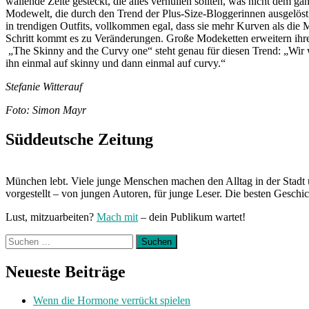
wallende Zelte gesteckt, die alles verhüllen sollten, was nicht dem g
Modewelt, die durch den Trend der Plus-Size-Bloggerinnen ausgelöst 
in trendigen Outfits, vollkommen egal, dass sie mehr Kurven als die M
Schritt kommt es zu Veränderungen. Große Modeketten erweitern ihre
„The Skinny and the Curvy one“ steht genau für diesen Trend: „Wir w
ihn einmal auf skinny und dann einmal auf curvy.“
Stefanie Witterauf
Foto: Simon Mayr
Süddeutsche Zeitung
München lebt. Viele junge Menschen machen den Alltag in der Stadt 
vorgestellt – von jungen Autoren, für junge Leser. Die besten Geschi
Lust, mitzuarbeiten?
Mach mit
– dein Publikum wartet!
Suchen
nach:
Neueste Beiträge
Wenn die Hormone verrückt spielen