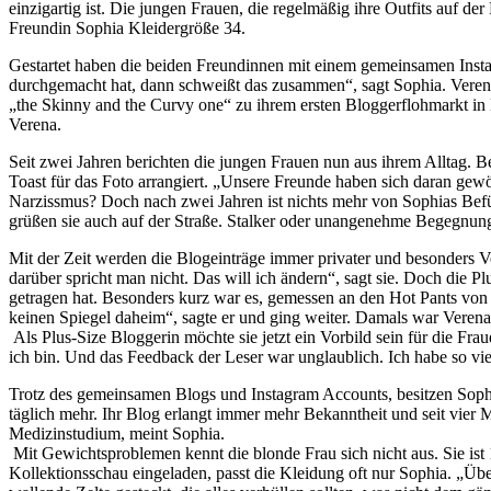
einzigartig ist. Die jungen Frauen, die regelmäßig ihre Outfits auf d
Freundin Sophia Kleidergröße 34.
Gestartet haben die beiden Freundinnen mit einem gemeinsamen Inst
durchgemacht hat, dann schweißt das zusammen“, sagt Sophia. Verena
„the Skinny and the Curvy one“ zu ihrem ersten Bloggerflohmarkt i
Verena.
Seit zwei Jahren berichten die jungen Frauen nun aus ihrem Alltag.
Toast für das Foto arrangiert. „Unsere Freunde haben sich daran gew
Narzissmus? Doch nach zwei Jahren ist nichts mehr von Sophias Bef
grüßen sie auch auf der Straße. Stalker oder unangenehme Begegnunge
Mit der Zeit werden die Blogeinträge immer privater und besonders Ve
darüber spricht man nicht. Das will ich ändern“, sagt sie. Doch die P
getragen hat. Besonders kurz war es, gemessen an den Hot Pants vo
keinen Spiegel daheim“, sagte er und ging weiter. Damals war Verena
Als Plus-Size Bloggerin möchte sie jetzt ein Vorbild sein für die Fra
ich bin. Und das Feedback der Leser war unglaublich. Ich habe so vi
Trotz des gemeinsamen Blogs und Instagram Accounts, besitzen Soph
täglich mehr. Ihr Blog erlangt immer mehr Bekanntheit und seit vier 
Medizinstudium, meint Sophia.
Mit Gewichtsproblemen kennt die blonde Frau sich nicht aus. Sie ist
Kollektionsschau eingeladen, passt die Kleidung oft nur Sophia. „Ü