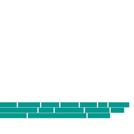
abend mit
farbenladen
feierwerk
fotografie
Hip-Hop
indie
junge leute
ens junge Kreative
neuland
ornella cosenza
Partnerschaft
Philipp
tag bis Freitag
von freitag bis freitag münchen
Zeichen der