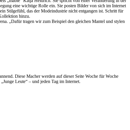
bels „mable“ Katja Heidrich. Sie spricht von einer Veränderung in der
ung eine wichtige Rolle ein. Sie posten Bilder von sich im Internet
n Stilgefühl, das der Modeindustrie nicht entgangen ist. Schritt für
ollektion hinzu.
ena. „Dafür tragen wir zum Beispiel den gleichen Mantel und stylen
spannend. Diese Macher werden auf dieser Seite Woche für Woche
e „Junge Leute“ – und jeden Tag im Internet.