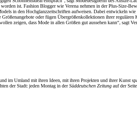
ängigen Schönheitsideal entsprach“, sagt Modedesignerin des Allsize-La
worden ist. Fashion Blogger wie Verena nehmen in der Plus-Size-Beweg
odels in den Hochglanzzeitschriften aufweisen. Dabei entwickeln wie ei
 Größenangebote oder fügen Übergrößenkollektionen ihrer regulären K
ollen zeigen, dass Mode in allen Größen gut aussehen kann“, sagt Ver
und im Umland mit ihren Ideen, mit ihren Projekten und ihrer Kunst 
chten der Stadt: jeden Montag in der
Süddeutschen Zeitung
auf der Seit