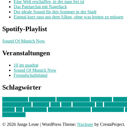
Eine Welt erschaffen, in der man frei ist
Das Patriarchat mit Nagellack
Der ideale Sound für den Sommer in der Stadt
Einmal kurz raus aus dem Alltag, ohne was leisten zu müssen
Spotify-Playlist
Sound Of Munich Now
Veranstaltungen
10 im quadrat
Sound Of Munich Now
Freundschaftsbänd
Schlagwörter
10 im Quadrat
Amelie Völker
Anastasia Trenkler
Ausstellung
bahnwär
junges münchen
Kolumne
kunst
Liebe
Lisi Wasmer
lmu
lost weeken
Kreiter
pop
Rita Argauer
Sound Of Munich Now
Stefanie Witterauf
s
Freundschaft
© 2026 Junge Leute
|
WordPress Theme:
Nucleare
by CrestaProject.