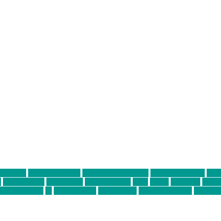
ter thiel
Band der Woche
Bei Krause zu Hause
Beziehungsweise
ein 
d
Louis Seibert
Max Fluder
mein münchen
milla
musik
München
Münch
usanne krause
sz
sz junge leute
szjungeleute
theresa parstorfer
Von Frei