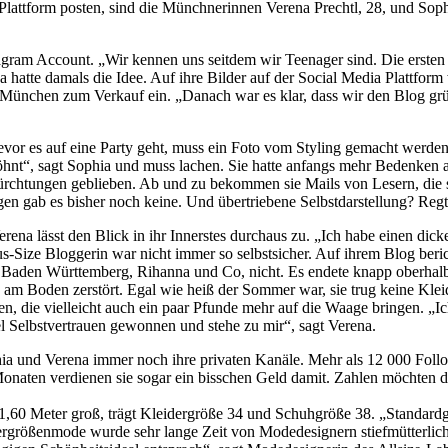
er Plattform posten, sind die Münchnerinnen Verena Prechtl, 28, und Sop
agram Account. „Wir kennen uns seitdem wir Teenager sind. Die erste
 hatte damals die Idee. Auf ihre Bilder auf der Social Media Plattf
n München zum Verkauf ein. „Danach war es klar, dass wir den Blog g
 Bevor es auf eine Party geht, muss ein Foto vom Styling gemacht wer
öhnt“, sagt Sophia und muss lachen. Sie hatte anfangs mehr Bedenken a
ürchtungen geblieben. Ab und zu bekommen sie Mails von Lesern, die 
n gab es bisher noch keine. Und übertriebene Selbstdarstellung? Regt 
rena lässt den Blick in ihr Innerstes durchaus zu. „Ich habe einen di
lus-Size Bloggerin war nicht immer so selbstsicher. Auf ihrem Blog beri
n Baden Württemberg, Rihanna und Co, nicht. Es endete knapp oberhal
 am Boden zerstört. Egal wie heiß der Sommer war, sie trug keine Klei
uen, die vielleicht auch ein paar Pfunde mehr auf die Waage bringen. „I
el Selbstvertrauen gewonnen und stehe zu mir“, sagt Verena.
ia und Verena immer noch ihre privaten Kanäle. Mehr als 12 000 Foll
Monaten verdienen sie sogar ein bisschen Geld damit. Zahlen möchten d
 1,60 Meter groß, trägt Kleidergröße 34 und Schuhgröße 38. „Standardg
bergrößenmode wurde sehr lange Zeit von Modedesignern stiefmütterlic