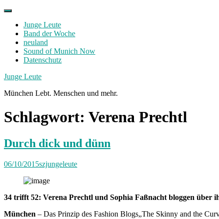
Skip
to
Junge Leute
content
Band der Woche
neuland
Sound of Munich Now
Datenschutz
Facebook
Twitter
Instagram
Junge Leute
München Lebt. Menschen und mehr.
Schlagwort:
Verena Prechtl
Durch dick und dünn
06/10/2015
szjungeleute
34 trifft 52: Verena Prechtl und Sophia Faßnacht bloggen über
München
– Das Prinzip des Fashion Blogs„The Skinny and the Curvy o