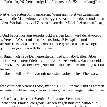
hia Faßnacht, 26. Verena trägt Konfektionsgröße 52 – ihre langjährige
n Partys, die ersten Schwärmereien. Wenn man so etwas zusammen
orm wurden die Macherinnen von Blogger Bazaar aufmerksam und luden
ründen. Wir haben so viel Zuspruch von den Mädels bekommen“, sagt
den. Und bevor morgens gefrühstückt werden kann, wird der Avocado-
ls Verena. Was ist mit dem Datenschutz, Privatsphäre und
sie zum Beispiel an der Supermarktkasse gesehen haben. Mutige
ja nur zur genaueren Reflexion an.
cken Bauch, ich habe Dehnungsstreifen und ich habe Dellen. Aber
chtet sie von einem Erlebnis, als sie ein kurzes weißes Sommerkleid
b ihres Knies. Auf dem Weg zur Uni sprach sie ein Mann an „Hast du
der mehr.
ch habe ein Bikini Foto von mir gepostet. Unbearbeitet. Eben so wie
ower verfolgen Verenas Fotos, mehr als 8000 Sophias. Und es werden
ie beiden nicht nennen, aber es sei ein gutes Taschengeld neben ihrem
rößen“, sagt sie selbst. Werden Sophia und Verena zur
h behandelt. Frauen, die große Größen tragen mussten, wurden in