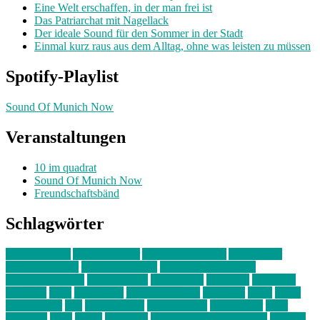
Eine Welt erschaffen, in der man frei ist
Das Patriarchat mit Nagellack
Der ideale Sound für den Sommer in der Stadt
Einmal kurz raus aus dem Alltag, ohne was leisten zu müssen
Spotify-Playlist
Sound Of Munich Now
Veranstaltungen
10 im quadrat
Sound Of Munich Now
Freundschaftsbänd
Schlagwörter
10 im Quadrat
Amelie Völker
Anastasia Trenkler
Ausstellung
bahnwärter thiel
Band der Woche
Bei Krause zu Hause
Beziehungsweise
ein abend mit
farbenladen
feierwerk
fotografie
Hip-Hop
indie
junge leute
junges münchen
Kolumne
kunst
Liebe
Lisi Wasmer
lmu
lost weekend
Louis Seibert
Max Fluder
mein
münchen
milla
musik
München
Münchens junge Kreative
neuland