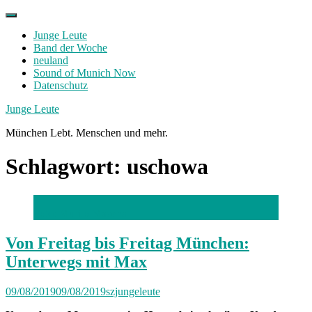
Skip
to
Junge Leute
content
Band der Woche
neuland
Sound of Munich Now
Datenschutz
Facebook
Twitter
Instagram
Junge Leute
München Lebt. Menschen und mehr.
Schlagwort:
uschowa
Foto: Murilo Macena
Von Freitag bis Freitag München:
Unterwegs mit Max
09/08/2019
09/08/2019
szjungeleute