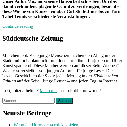
Unser Autor Max muss seine Hausarbeit schreiben. Um das
damit verbundene plagende Gefühl zu verdrängen, besucht er
diese Woche von Konzerten über Girl Skate Jams bis zu Turn
Tabel Tennis verschiedenste Veranstaltungen.
„Von
Continue reading
Freitag
bis
Süddeutsche Zeitung
Freitag
München:
Unterwegs
München lebt. Viele junge Menschen machen den Alltag in der
mit
Stadt und im Umland mit ihren Ideen, mit ihren Projekten und ihrer
Max“
Kunst spannend. Diese Macher werden auf dieser Seite Woche für
Woche vorgestellt – von jungen Autoren, für junge Leser. Die
besten Geschichten der Stadt: jeden Montag in der
Süddeutschen
Zeitung
auf der Seite „Junge Leute“ – und jeden Tag im Internet.
Lust, mitzuarbeiten?
Mach mit
– dein Publikum wartet!
Suchen
nach:
Neueste Beiträge
Wenn die Hormone verrückt spielen