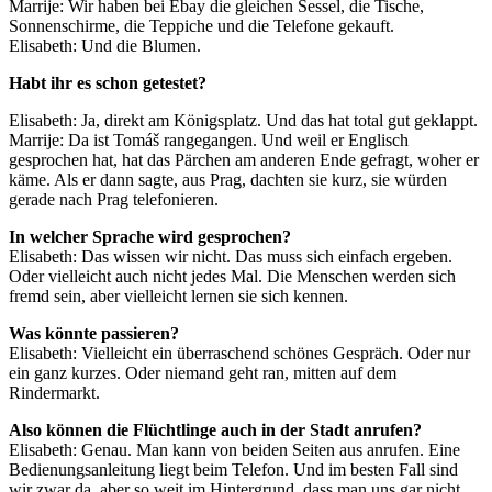
Marrije: Wir haben bei Ebay die gleichen Sessel, die Tische,
Sonnenschirme, die Teppiche und die Telefone gekauft.
Elisabeth: Und die Blumen.
Habt ihr es schon getestet?
Elisabeth: Ja, direkt am Königsplatz. Und das hat total gut geklappt.
Marrije: Da ist Tomáš rangegangen. Und weil er Englisch
gesprochen hat, hat das Pärchen am anderen Ende gefragt, woher er
käme. Als er dann sagte, aus Prag, dachten sie kurz, sie würden
gerade nach Prag telefonieren.
In welcher Sprache wird gesprochen?
Elisabeth: Das wissen wir nicht. Das muss sich einfach ergeben.
Oder vielleicht auch nicht jedes Mal. Die Menschen werden sich
fremd sein, aber vielleicht lernen sie sich kennen.
Was könnte passieren?
Elisabeth: Vielleicht ein überraschend schönes Gespräch. Oder nur
ein ganz kurzes. Oder niemand geht ran, mitten auf dem
Rindermarkt.
Also können die Flüchtlinge auch in der Stadt anrufen?
Elisabeth: Genau. Man kann von beiden Seiten aus anrufen. Eine
Bedienungsanleitung liegt beim Telefon. Und im besten Fall sind
wir zwar da, aber so weit im Hintergrund, dass man uns gar nicht