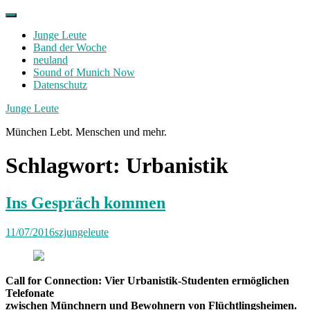
Skip
to
Junge Leute
content
Band der Woche
neuland
Sound of Munich Now
Datenschutz
Facebook
Twitter
Instagram
Junge Leute
München Lebt. Menschen und mehr.
Schlagwort:
Urbanistik
Ins Gespräch kommen
11/07/2016
szjungeleute
Call for Connection: Vier Urbanistik-Studenten ermöglichen
Telefonate
zwischen Münchnern und Bewohnern von Flüchtlingsheimen.