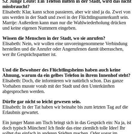
SZ Junge Leute: Ein Telefon mitten in der Stadt, wird das nicht
missbraucht?
Elisabeth: Klar, kann schon passieren, aber wir sind ja da. Zwei von
uns werden in der Stadt und zwei in der Flüchtlingsunterkunft sein.
Marrije: Außerdem kann man nur die Wahlwiederholung drücken
und keine eigenen Nummern eingeben.
Wissen die Menschen in der Stadt, wo sie anrufen?
Elisabeth: Nein, wir wollen eine unvoreingenommene Verbindung
herstellen und die Anrufer oder Angerufenen damit überraschen,
wer ihr Gesprächspartner ist.
Und die Bewohner des Flüchtlingsheims haben auch keine
Ahnung, warum da ein gelbes Telefon in ihrem Innenhof steht?
Elisabeth: Doch, die informieren wir natürlich schon. Das ganze
Vorhaben musste vorab mit der Stadt und den Unterkünften
abgesprochen werden.
Dürfte gar nicht so leicht gewesen sein.
Elisabeth: In der Tat haben wir beinahe bis zum letzten Tag auf die
Erlaubnis gewartet.
Ein junger Mann am Tisch bringt sich in das Gespräch ein: Na ja, ist
doch typisch München! Ich finde das eine ziemlich tolle Idee! Ihr
solltet das einfach in anderen Städten machen. Oder sogar im