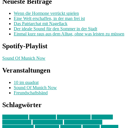
Neueste Beiträge
Wenn die Hormone verrückt spielen
Eine Welt erschaffen, in der man frei ist
Das Patriarchat mit Nagellack
Der ideale Sound für den Sommer in der Stadt
Einmal kurz raus aus dem Alltag, ohne was leisten zu müssen
Spotify-Playlist
Sound Of Munich Now
Veranstaltungen
10 im quadrat
Sound Of Munich Now
Freundschaftsbänd
Schlagwörter
10 im Quadrat
Amelie Völker
Anastasia Trenkler
Ausstellung
bahnwärter thiel
Band der Woche
Bei Krause zu Hause
Beziehungsweise
ein abend mit
farbenladen
feierwerk
fotografie