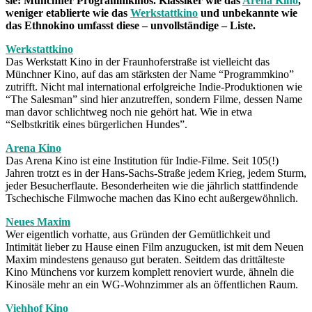
sie: Münchner Programmkinos. Klassiker wie das
Arena Kino
,
weniger etablierte wie das
Werkstattkino
und unbekannte wie
das Ethnokino umfasst diese – unvollständige – Liste.
Werkstattkino
Das Werkstatt Kino in der Fraunhoferstraße ist vielleicht das
Münchner Kino, auf das am stärksten der Name “Programmkino”
zutrifft. Nicht mal international erfolgreiche Indie-Produktionen wie
“The Salesman” sind hier anzutreffen, sondern Filme, dessen Name
man davor schlichtweg noch nie gehört hat. Wie in etwa
“Selbstkritik eines bürgerlichen Hundes”.
Arena Kino
Das Arena Kino ist eine Institution für Indie-Filme. Seit 105(!)
Jahren trotzt es in der Hans-Sachs-Straße jedem Krieg, jedem Sturm,
jeder Besucherflaute. Besonderheiten wie die jährlich stattfindende
Tschechische Filmwoche machen das Kino echt außergewöhnlich.
Neues Maxim
Wer eigentlich vorhatte, aus Gründen der Gemütlichkeit und
Intimität lieber zu Hause einen Film anzugucken, ist mit dem Neuen
Maxim mindestens genauso gut beraten. Seitdem das drittälteste
Kino Münchens vor kurzem komplett renoviert wurde, ähneln die
Kinosäle mehr an ein WG-Wohnzimmer als an öffentlichen Raum.
Viehhof Kino