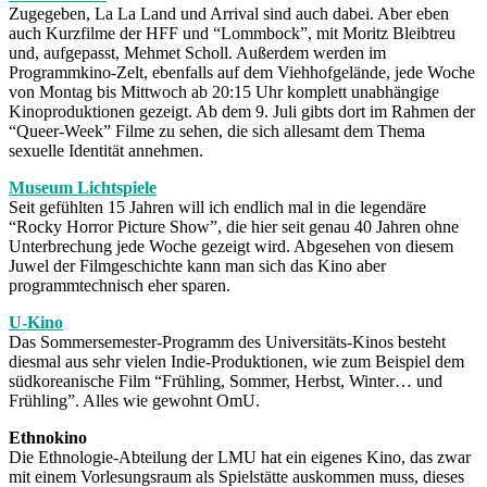
Zugegeben, La La Land und Arrival sind auch dabei. Aber eben
auch Kurzfilme der HFF und “Lommbock”, mit Moritz Bleibtreu
und, aufgepasst, Mehmet Scholl. Außerdem werden im
Programmkino-Zelt, ebenfalls auf dem Viehhofgelände, jede Woche
von Montag bis Mittwoch ab 20:15 Uhr komplett unabhängige
Kinoproduktionen gezeigt. Ab dem 9. Juli gibts dort im Rahmen der
“Queer-Week” Filme zu sehen, die sich allesamt dem Thema
sexuelle Identität annehmen.
Museum Lichtspiele
Seit gefühlten 15 Jahren will ich endlich mal in die legendäre
“Rocky Horror Picture Show”, die hier seit genau 40 Jahren ohne
Unterbrechung jede Woche gezeigt wird. Abgesehen von diesem
Juwel der Filmgeschichte kann man sich das Kino aber
programmtechnisch eher sparen.
U-Kino
Das Sommersemester-Programm des Universitäts-Kinos besteht
diesmal aus sehr vielen Indie-Produktionen, wie zum Beispiel dem
südkoreanische Film “Frühling, Sommer, Herbst, Winter… und
Frühling”. Alles wie gewohnt OmU.
Ethnokino
Die Ethnologie-Abteilung der LMU hat ein eigenes Kino, das zwar
mit einem Vorlesungsraum als Spielstätte auskommen muss, dieses