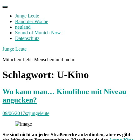
Skip
to
Junge Leute
content
Band der Woche
neuland
Sound of Munich Now
Datenschutz
Facebook
Twitter
Instagram
Junge Leute
München Lebt. Menschen und mehr.
Schlagwort:
U-Kino
Wo kann man… Kinofilme mit Niveau
angucken?
09/06/2017
szjungeleute
S
ie sind nicht an jeder Straßenecke aufzufinden, aber es gibt