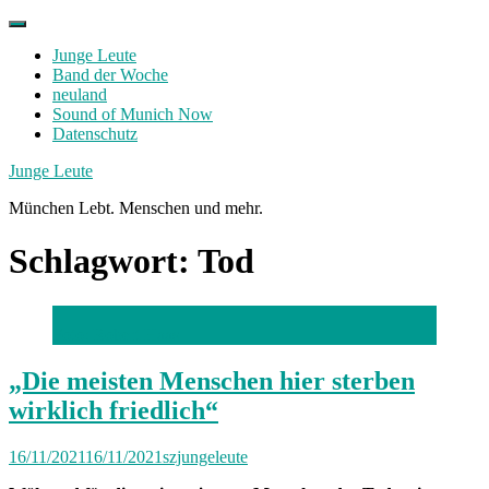
Skip
to
Junge Leute
content
Band der Woche
neuland
Sound of Munich Now
Datenschutz
Facebook
Twitter
Instagram
Junge Leute
München Lebt. Menschen und mehr.
Schlagwort:
Tod
Foto: Robert Haas
„Die meisten Menschen hier sterben
wirklich friedlich“
16/11/2021
16/11/2021
szjungeleute