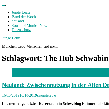
Skip
to
Junge Leute
content
Band der Woche
neuland
Sound of Munich Now
Datenschutz
Facebook
Twitter
Instagram
Junge Leute
München Lebt. Menschen und mehr.
Schlagwort:
The Hub Schwabin
(c) Moritz Butschek
Neuland: Zwischennutzung in der Alten De
16/10/2019
16/10/2019
szjungeleute
In einem ungenutzten Kellerraum in Schwabing ist innerhalb kürz