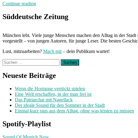
„Neuland:
Continue reading
Zwischennutzung
in
Süddeutsche Zeitung
der
Alten
Designschule“
München lebt. Viele junge Menschen machen den Alltag in der Stadt 
vorgestellt – von jungen Autoren, für junge Leser. Die besten Geschi
Lust, mitzuarbeiten?
Mach mit
– dein Publikum wartet!
Suchen
nach:
Neueste Beiträge
Wenn die Hormone verrückt spielen
Eine Welt erschaffen, in der man frei ist
Das Patriarchat mit Nagellack
Der ideale Sound für den Sommer in der Stadt
Einmal kurz raus aus dem Alltag, ohne was leisten zu müssen
Spotify-Playlist
Sound Of Munich Now