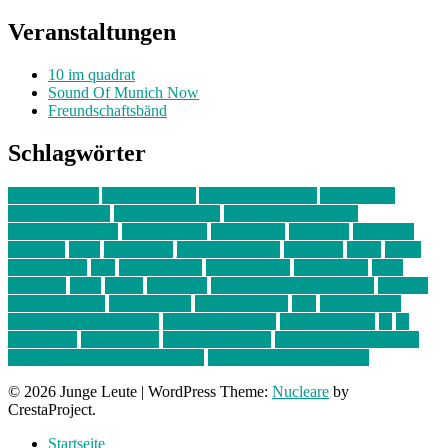
Veranstaltungen
10 im quadrat
Sound Of Munich Now
Freundschaftsbänd
Schlagwörter
10 im Quadrat
Amelie Völker
Anastasia Trenkler
Ausstellung
bahnwärter thiel
Band der Woche
Bei Krause zu Hause
Beziehungsweise
ein abend mit
farbenladen
feierwerk
fotografie
Hip-Hop
indie
junge leute
junges münchen
Kolumne
kunst
Liebe
Lisi Wasmer
lmu
lost weekend
Louis Seibert
Max Fluder
mein
münchen
milla
musik
München
Münchens junge Kreative
neuland
ornella cosenza
Partnerschaft
Philipp Kreiter
pop
Rita Argauer
Sound Of Munich Now
Stefanie Witterauf
susanne krause
sz
sz
junge leute
szjungeleute
theresa parstorfer
Von Freitag bis Freitag
von freitag bis freitag münchen
Zeichen der Freundschaft
© 2026 Junge Leute
|
WordPress Theme:
Nucleare
by
CrestaProject.
Startseite