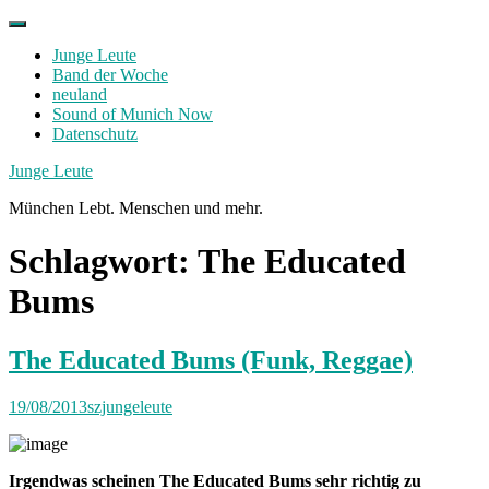
Skip
to
Junge Leute
content
Band der Woche
neuland
Sound of Munich Now
Datenschutz
Facebook
Twitter
Instagram
Junge Leute
München Lebt. Menschen und mehr.
Schlagwort:
The Educated
Bums
The Educated Bums (Funk, Reggae)
19/08/2013
szjungeleute
Irgendwas scheinen The Educated Bums sehr richtig zu