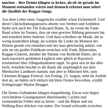
machen – ihre Demos klingen so locker, als ob sie gerade im
Moment entstanden wären und dennoch erkennt man sofort
die Qualität der Reggae-Songs.
Aus dem Leben eines Taugenichts erzählte schon Eichendorff. Und
dieser Glücksfindungsprozess abseits von Streben und Ambition
findet sich auch bei The Educated Bums. Ja, da verrät die Funk-
Band schon im Namen, dass sie eine gewisse Bildung genossen hat
und trotzdem lieber faulenzt. Und dazu schreiben sie Musik, die so
wenig kontrolliert klingt, als würden die Lieder im Moment des
Hörens gerade erst entstehen und der man gleichzeitig anhört, wie
sehr sie ein großes Publikum erreichen will: Funk, Bläsersätze,
Reggae-Gitarren, darüber die Stimme von Berthold Huber, der in
stark bayerisch gefärbtem Englisch oder gleich in Bayerisch
ironisierend über Alltagssituationen rappt. So ganz neu ist das alles
nicht, trotzdem brachte es die Band, die ursprünglich aus dem
Miesbacher Landkreis stammt, nun aber in München lebt, zum
Chiemsee-Reggae-Festival. Am Freitag, 23. August, steht ihr Auftritt
dort an, sie hätten sich einfach mit ihren Demos beworben, erzählt
Schlagzeuger Marlon Brugger.
Die Demo-Aufnahmen klingen doppeldeutig. Etwas wirr liegen
verschiedene Gesangsspuren übereinander, Lachen und
vermeintliche Fehler sind zu hören – und die Bläser und ein
Walking-Bass drücken von unten. Der Sound schwankt zwischen