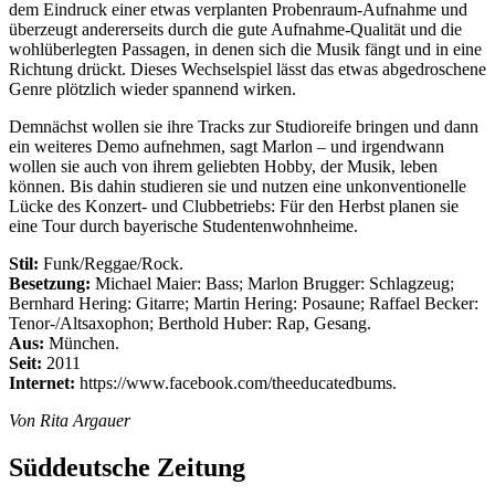
dem Eindruck einer etwas verplanten Probenraum-Aufnahme und
überzeugt andererseits durch die gute Aufnahme-Qualität und die
wohlüberlegten Passagen, in denen sich die Musik fängt und in eine
Richtung drückt. Dieses Wechselspiel lässt das etwas abgedroschene
Genre plötzlich wieder spannend wirken.
Demnächst wollen sie ihre Tracks zur Studioreife bringen und dann
ein weiteres Demo aufnehmen, sagt Marlon – und irgendwann
wollen sie auch von ihrem geliebten Hobby, der Musik, leben
können. Bis dahin studieren sie und nutzen eine unkonventionelle
Lücke des Konzert- und Clubbetriebs: Für den Herbst planen sie
eine Tour durch bayerische Studentenwohnheime.
Stil:
Funk/Reggae/Rock.
Besetzung:
Michael Maier: Bass; Marlon Brugger: Schlagzeug;
Bernhard Hering: Gitarre; Martin Hering: Posaune; Raffael Becker:
Tenor-/Altsaxophon; Berthold Huber: Rap, Gesang.
Aus:
München.
Seit:
2011
Internet:
https://www.facebook.com/theeducatedbums.
Von Rita Argauer
Süddeutsche Zeitung