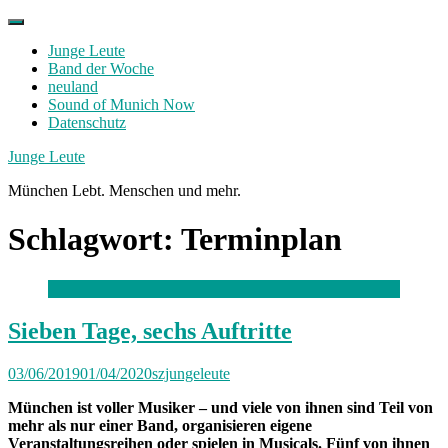
Skip
to
Junge Leute
content
Band der Woche
neuland
Sound of Munich Now
Datenschutz
Facebook
Twitter
Instagram
Junge Leute
München Lebt. Menschen und mehr.
Schlagwort:
Terminplan
Sieben Tage, sechs Auftritte
03/06/2019
01/04/2020
szjungeleute
München ist voller Musiker – und viele von ihnen sind Teil von
mehr als nur einer Band, organisieren eigene
Veranstaltungsreihen oder spielen in Musicals. Fünf von ihnen