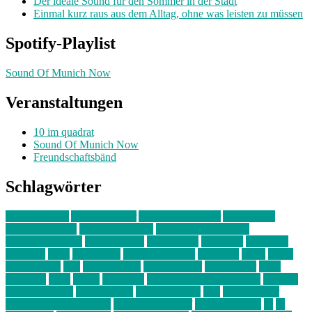
Der ideale Sound für den Sommer in der Stadt
Einmal kurz raus aus dem Alltag, ohne was leisten zu müssen
Spotify-Playlist
Sound Of Munich Now
Veranstaltungen
10 im quadrat
Sound Of Munich Now
Freundschaftsbänd
Schlagwörter
10 im Quadrat
Amelie Völker
Anastasia Trenkler
Ausstellung
bahnwärter thiel
Band der Woche
Bei Krause zu Hause
Beziehungsweise
ein abend mit
farbenladen
feierwerk
fotografie
Hip-Hop
indie
junge leute
junges münchen
Kolumne
kunst
Liebe
Lisi Wasmer
lmu
lost weekend
Louis Seibert
Max Fluder
mein
münchen
milla
musik
München
Münchens junge Kreative
neuland
ornella cosenza
Partnerschaft
Philipp Kreiter
pop
Rita Argauer
Sound Of Munich Now
Stefanie Witterauf
susanne krause
sz
sz