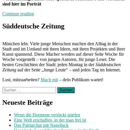
sind hier im Porträt
„Sieben
Continue reading
Tage,
sechs
Süddeutsche Zeitung
Auftritte“
München lebt. Viele junge Menschen machen den Alltag in der
Stadt und im Umland mit ihren Ideen, mit ihren Projekten und ihrer
Kunst spannend. Diese Macher werden auf dieser Seite Woche für
Woche vorgestellt – von jungen Autoren, für junge Leser. Die
besten Geschichten der Stadt: jeden Montag in der
Süddeutschen
Zeitung
auf der Seite „Junge Leute“ – und jeden Tag im Internet.
Lust, mitzuarbeiten?
Mach mit
– dein Publikum wartet!
Suchen
nach:
Neueste Beiträge
Wenn die Hormone verrückt spielen
Eine Welt erschaffen, in der man frei ist
Das Patriarchat mit Nagellack