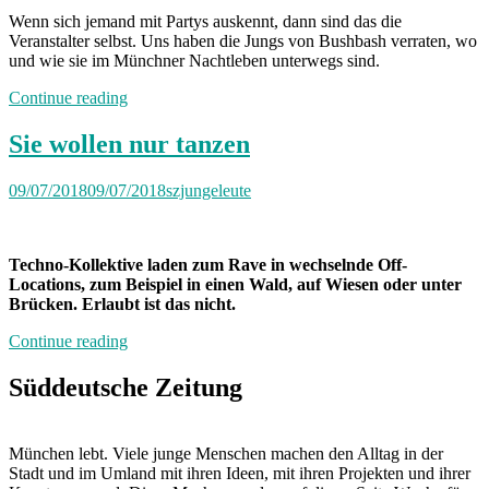
Wenn sich jemand mit Partys auskennt, dann sind das die
Veranstalter selbst. Uns haben die Jungs von Bushbash verraten, wo
und wie sie im Münchner Nachtleben unterwegs sind.
„Durch
Continue reading
die
Nacht
Sie wollen nur tanzen
mit:
Sturm&Zimmer
09/07/2018
09/07/2018
szjungeleute
von
Bushbash“
Techno-Kollektive laden zum Rave in wechselnde Off-
Locations, zum Beispiel in einen Wald, auf Wiesen oder unter
Brücken. Erlaubt ist das nicht.
„Sie
Continue reading
wollen
nur
Süddeutsche Zeitung
tanzen“
München lebt. Viele junge Menschen machen den Alltag in der
Stadt und im Umland mit ihren Ideen, mit ihren Projekten und ihrer