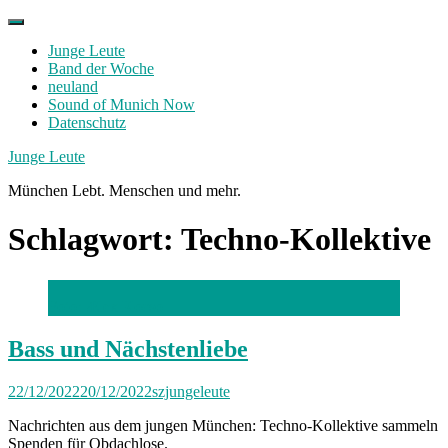
Skip
to
Junge Leute
content
Band der Woche
neuland
Sound of Munich Now
Datenschutz
Facebook
Twitter
Instagram
Junge Leute
München Lebt. Menschen und mehr.
Schlagwort:
Techno-Kollektive
Foto: Ælex Kocso
Bass und Nächstenliebe
22/12/2022
20/12/2022
szjungeleute
Nachrichten aus dem jungen München: Techno-Kollektive sammeln
Spenden für Obdachlose.