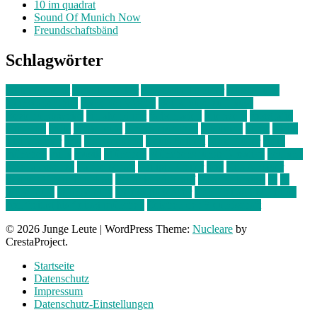
10 im quadrat
Sound Of Munich Now
Freundschaftsbänd
Schlagwörter
10 im Quadrat
Amelie Völker
Anastasia Trenkler
Ausstellung
bahnwärter thiel
Band der Woche
Bei Krause zu Hause
Beziehungsweise
ein abend mit
farbenladen
feierwerk
fotografie
Hip-Hop
indie
junge leute
junges münchen
Kolumne
kunst
Liebe
Lisi Wasmer
lmu
lost weekend
Louis Seibert
Max Fluder
mein
münchen
milla
musik
München
Münchens junge Kreative
neuland
ornella cosenza
Partnerschaft
Philipp Kreiter
pop
Rita Argauer
Sound Of Munich Now
Stefanie Witterauf
susanne krause
sz
sz
junge leute
szjungeleute
theresa parstorfer
Von Freitag bis Freitag
von freitag bis freitag münchen
Zeichen der Freundschaft
© 2026 Junge Leute
|
WordPress Theme:
Nucleare
by
CrestaProject.
Startseite
Datenschutz
Impressum
Datenschutz-Einstellungen