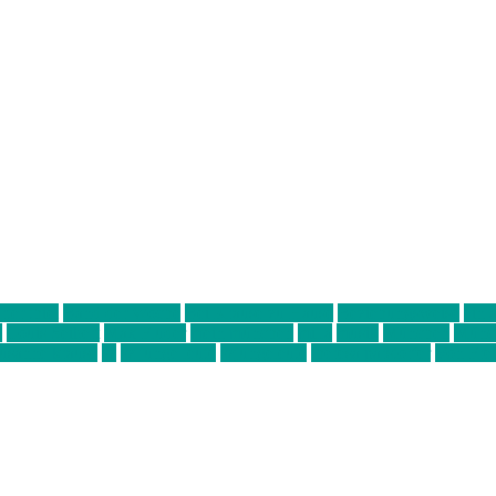
ter thiel
Band der Woche
Bei Krause zu Hause
Beziehungsweise
ein 
d
Louis Seibert
Max Fluder
mein münchen
milla
musik
München
Münch
usanne krause
sz
sz junge leute
szjungeleute
theresa parstorfer
Von Frei