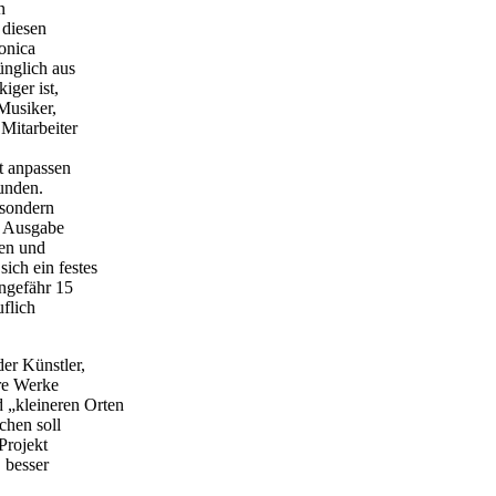
n
 diesen
onica
ünglich aus
iger ist,
Musiker,
Mitarbeiter
t anpassen
bunden.
 sondern
n Ausgabe
ken und
ich ein festes
ungefähr 15
uflich
der Künstler,
hre Werke
d „kleineren Orten
chen soll
Projekt
 besser