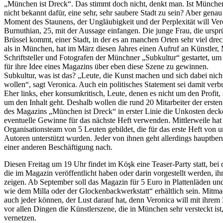
„München ist Dreck“. Das stimmt doch nicht, denkt man. Ist Münche
nicht bekannt dafür, eine sehr, sehr saubere Stadt zu sein? Aber genau
Moment des Staunens, der Ungläubigkeit und der Perplexität will Ver
Burnuthian, 25, mit der Aussage einfangen. Die junge Frau, die urspr
Brüssel kommt, einer Stadt, in der es an manchen Orten sehr viel dreck
als in München, hat im März diesen Jahres einen Aufruf an Künstler, 
Schriftsteller und Fotografen der Münchner „Subkultur“ gestartet, um 
für ihre Idee eines Magazins über eben diese Szene zu gewinnen.
Subkultur, was ist das? „Leute, die Kunst machen und sich dabei nich
wollen“, sagt Veronica. Auch ein politisches Statement sei damit ver
Eher links, eher konsumkritisch, Leute, denen es nicht um den Profit,
um den Inhalt geht. Deshalb wollen die rund 20 Mitarbeiter der erste
des Magazins „München ist Dreck“ in erster Linie die Unkosten dec
eventuelle Gewinne für das nächste Heft verwenden. Mittlerweile hat s
Organisationsteam von 5 Leuten gebildet, die für das erste Heft von 
Autoren unterstützt wurden. Jeder von ihnen geht allerdings hauptber
einer anderen Beschäftigung nach.
Diesen Freitag um 19 Uhr findet im Köşk eine Teaser-Party statt, bei 
die im Magazin veröffentlicht haben oder darin vorgestellt werden, i
zeigen. Ab September soll das Magazin für 5 Euro in Plattenläden un
wie dem Milla oder der Glockenbackwerkstatt“ erhältlich sein. Mitma
auch jeder können, der Lust darauf hat, denn Veronica will mit ihrem 
vor allen Dingen die Künstlerszene, die in München sehr versteckt ist,
vernetzen.