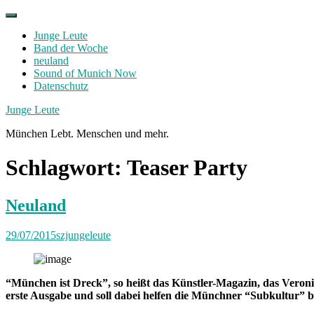
Skip
to
Junge Leute
content
Band der Woche
neuland
Sound of Munich Now
Datenschutz
Facebook
Twitter
Instagram
Junge Leute
München Lebt. Menschen und mehr.
Schlagwort:
Teaser Party
Neuland
29/07/2015
szjungeleute
“München ist Dreck”, so heißt das Künstler-Magazin, das Veron
erste Ausgabe und soll dabei helfen die Münchner “Subkultur” b