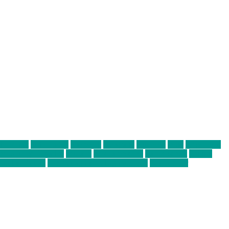
abend mit
farbenladen
feierwerk
fotografie
Hip-Hop
indie
junge leute
ens junge Kreative
neuland
ornella cosenza
Partnerschaft
Philipp
tag bis Freitag
von freitag bis freitag münchen
Zeichen der