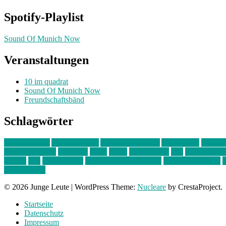
Spotify-Playlist
Sound Of Munich Now
Veranstaltungen
10 im quadrat
Sound Of Munich Now
Freundschaftsbänd
Schlagwörter
10 im Quadrat
Amelie Völker
Anastasia Trenkler
Ausstellung
bahnwär
junges münchen
Kolumne
kunst
Liebe
Lisi Wasmer
lmu
lost weeken
Kreiter
pop
Rita Argauer
Sound Of Munich Now
Stefanie Witterauf
s
Freundschaft
© 2026 Junge Leute
|
WordPress Theme:
Nucleare
by CrestaProject.
Startseite
Datenschutz
Impressum