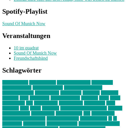
Spotify-Playlist
Sound Of Munich Now
Veranstaltungen
10 im quadrat
Sound Of Munich Now
Freundschaftsbänd
Schlagwörter
10 im Quadrat
Amelie Völker
Anastasia Trenkler
Ausstellung
bahnwärter thiel
Band der Woche
Bei Krause zu Hause
Beziehungsweise
ein abend mit
farbenladen
feierwerk
fotografie
Hip-Hop
indie
junge leute
junges münchen
Kolumne
kunst
Liebe
Lisi Wasmer
lmu
lost weekend
Louis Seibert
Max Fluder
mein
münchen
milla
musik
München
Münchens junge Kreative
neuland
ornella cosenza
Partnerschaft
Philipp Kreiter
pop
Rita Argauer
Sound Of Munich Now
Stefanie Witterauf
susanne krause
sz
sz
junge leute
szjungeleute
theresa parstorfer
Von Freitag bis Freitag