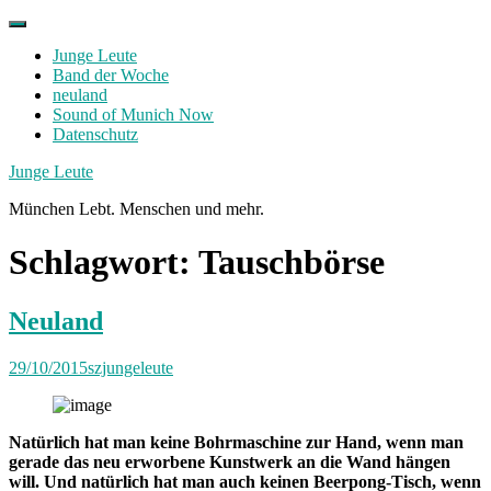
Skip
to
Junge Leute
content
Band der Woche
neuland
Sound of Munich Now
Datenschutz
Facebook
Twitter
Instagram
Junge Leute
München Lebt. Menschen und mehr.
Schlagwort:
Tauschbörse
Neuland
29/10/2015
szjungeleute
Natürlich hat man keine Bohrmaschine zur Hand, wenn man
gerade das neu erworbene Kunstwerk an die Wand hängen
will. Und natürlich hat man auch keinen Beerpong-Tisch, wenn