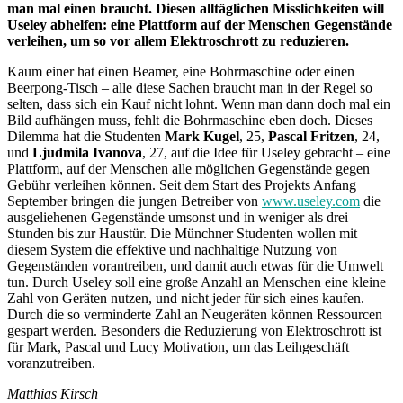
man mal einen braucht. Diesen alltäglichen Misslichkeiten will
Useley abhelfen: eine Plattform auf der Menschen Gegenstände
verleihen, um so vor allem Elektroschrott zu reduzieren.
Kaum einer hat einen Beamer, eine Bohrmaschine oder einen
Beerpong-Tisch – alle diese Sachen braucht man in der Regel so
selten, dass sich ein Kauf nicht lohnt. Wenn man dann doch mal ein
Bild aufhängen muss, fehlt die Bohrmaschine eben doch. Dieses
Dilemma hat die Studenten
Mark Kugel
, 25,
Pascal Fritzen
, 24,
und
Ljudmila Ivanova
, 27, auf die Idee für Useley gebracht – eine
Plattform, auf der Menschen alle möglichen Gegenstände gegen
Gebühr verleihen können. Seit dem Start des Projekts Anfang
September bringen die jungen Betreiber von
www.useley.com
die
ausgeliehenen Gegenstände umsonst und in weniger als drei
Stunden bis zur Haustür. Die Münchner Studenten wollen mit
diesem System die effektive und nachhaltige Nutzung von
Gegenständen vorantreiben, und damit auch etwas für die Umwelt
tun. Durch Useley soll eine große Anzahl an Menschen eine kleine
Zahl von Geräten nutzen, und nicht jeder für sich eines kaufen.
Durch die so verminderte Zahl an Neugeräten können Ressourcen
gespart werden. Besonders die Reduzierung von Elektroschrott ist
für Mark, Pascal und Lucy Motivation, um das Leihgeschäft
voranzutreiben.
Matthias Kirsch