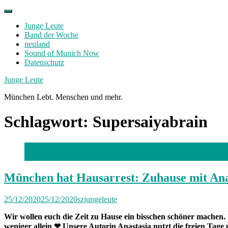
Skip
to
Junge Leute
content
Band der Woche
neuland
Sound of Munich Now
Datenschutz
Facebook
Twitter
Instagram
Junge Leute
München Lebt. Menschen und mehr.
Schlagwort:
Supersaiyabrain
Foto: privat
München hat Hausarrest: Zuhause mit Ana
25/12/2020
25/12/2020
szjungeleute
Wir wollen euch die Zeit zu Hause ein bisschen schöner mache
weniger allein ❤
Unsere Autorin Anastasia nutzt die freien Tage