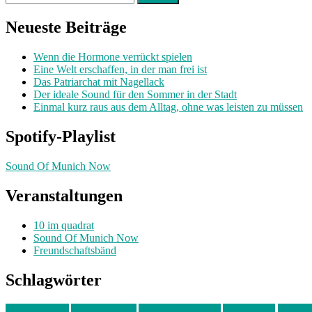
nach:
Neueste Beiträge
Wenn die Hormone verrückt spielen
Eine Welt erschaffen, in der man frei ist
Das Patriarchat mit Nagellack
Der ideale Sound für den Sommer in der Stadt
Einmal kurz raus aus dem Alltag, ohne was leisten zu müssen
Spotify-Playlist
Sound Of Munich Now
Veranstaltungen
10 im quadrat
Sound Of Munich Now
Freundschaftsbänd
Schlagwörter
10 im Quadrat
Amelie Völker
Anastasia Trenkler
Ausstellung
bahnwär