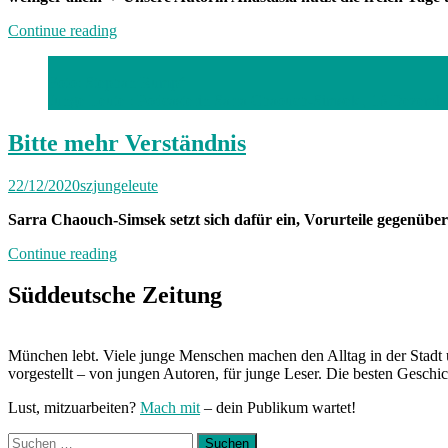
„München
Continue reading
hat
Hausarrest:
Foto: Stephan Rumpf
Zuhause
Junge Leute : Podcasterin Sarra Chaouch-Simsek , 16.Dezembe
mit
Anastasia“
Bitte mehr Verständnis
22/12/2020
szjungeleute
Sarra Chaouch-Simsek setzt sich dafür ein, Vorurteile gegenüb
„Bitte
Continue reading
mehr
Verständnis“
Süddeutsche Zeitung
München lebt. Viele junge Menschen machen den Alltag in der Stadt 
vorgestellt – von jungen Autoren, für junge Leser. Die besten Geschi
Lust, mitzuarbeiten?
Mach mit
– dein Publikum wartet!
Suchen