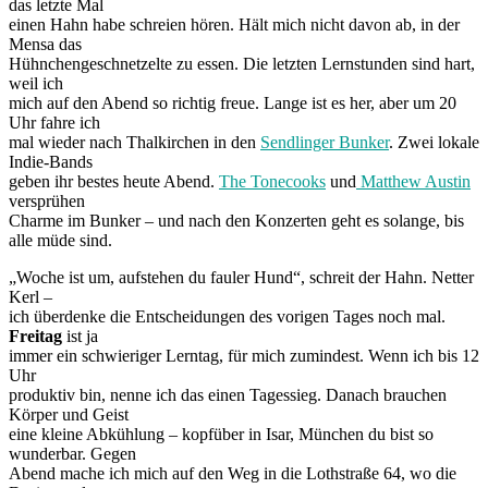
das letzte Mal
einen Hahn habe schreien hören. Hält mich nicht davon ab, in der
Mensa das
Hühnchengeschnetzelte zu essen. Die letzten Lernstunden sind hart,
weil ich
mich auf den Abend so richtig freue. Lange ist es her, aber um 20
Uhr fahre ich
mal wieder nach Thalkirchen in den
Sendlinger Bunker
. Zwei lokale
Indie-Bands
geben ihr bestes heute Abend.
The Tonecooks
und
Matthew Austin
versprühen
Charme im Bunker – und nach den Konzerten geht es solange, bis
alle müde sind.
„Woche ist um, aufstehen du fauler Hund“, schreit der Hahn. Netter
Kerl –
ich überdenke die Entscheidungen des vorigen Tages noch mal.
Freitag
ist ja
immer ein schwieriger Lerntag, für mich zumindest. Wenn ich bis 12
Uhr
produktiv bin, nenne ich das einen Tagessieg. Danach brauchen
Körper und Geist
eine kleine Abkühlung – kopfüber in Isar, München du bist so
wunderbar. Gegen
Abend mache ich mich auf den Weg in die Lothstraße 64, wo die