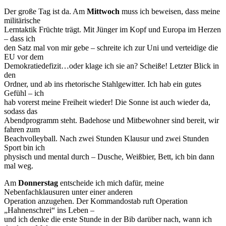
Der große Tag ist da. Am
Mittwoch
muss ich beweisen, dass meine
militärische
Lerntaktik Früchte trägt. Mit Jünger im Kopf und Europa im Herzen
– dass ich
den Satz mal von mir gebe – schreite ich zur Uni und verteidige die
EU vor dem
Demokratiedefizit…oder klage ich sie an? Scheiße! Letzter Blick in
den
Ordner, und ab ins rhetorische Stahlgewitter. Ich hab ein gutes
Gefühl – ich
hab vorerst meine Freiheit wieder! Die Sonne ist auch wieder da,
sodass das
Abendprogramm steht. Badehose und Mitbewohner sind bereit, wir
fahren zum
Beachvolleyball. Nach zwei Stunden Klausur und zwei Stunden
Sport bin ich
physisch und mental durch – Dusche, Weißbier, Bett, ich bin dann
mal weg.
Am
Donnerstag
entscheide ich mich dafür, meine
Nebenfachklausuren unter einer anderen
Operation anzugehen. Der Kommandostab ruft Operation
„Hahnenschrei“ ins Leben –
und ich denke die erste Stunde in der Bib darüber nach, wann ich