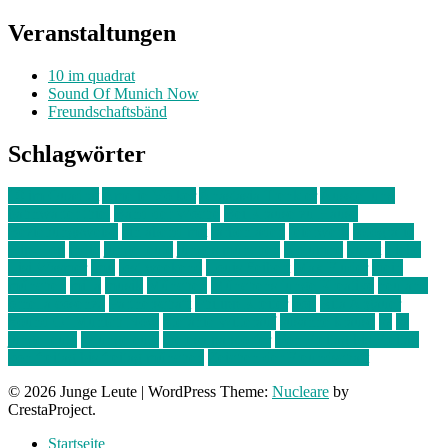
Veranstaltungen
10 im quadrat
Sound Of Munich Now
Freundschaftsbänd
Schlagwörter
10 im Quadrat
Amelie Völker
Anastasia Trenkler
Ausstellung
bahnwärter thiel
Band der Woche
Bei Krause zu Hause
Beziehungsweise
ein abend mit
farbenladen
feierwerk
fotografie
Hip-Hop
indie
junge leute
junges münchen
Kolumne
kunst
Liebe
Lisi Wasmer
lmu
lost weekend
Louis Seibert
Max Fluder
mein
münchen
milla
musik
München
Münchens junge Kreative
neuland
ornella cosenza
Partnerschaft
Philipp Kreiter
pop
Rita Argauer
Sound Of Munich Now
Stefanie Witterauf
susanne krause
sz
sz
junge leute
szjungeleute
theresa parstorfer
Von Freitag bis Freitag
von freitag bis freitag münchen
Zeichen der Freundschaft
© 2026 Junge Leute
|
WordPress Theme:
Nucleare
by
CrestaProject.
Startseite