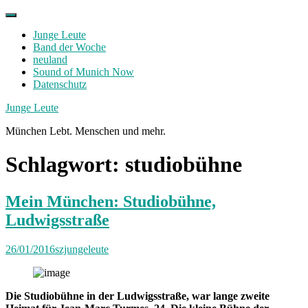
Skip
to
Junge Leute
content
Band der Woche
neuland
Sound of Munich Now
Datenschutz
Facebook
Twitter
Instagram
Junge Leute
München Lebt. Menschen und mehr.
Schlagwort:
studiobühne
Mein München: Studiobühne,
Ludwigsstraße
26/01/2016
szjungeleute
Die Studiobühne in der Ludwigsstraße, war lange zweite