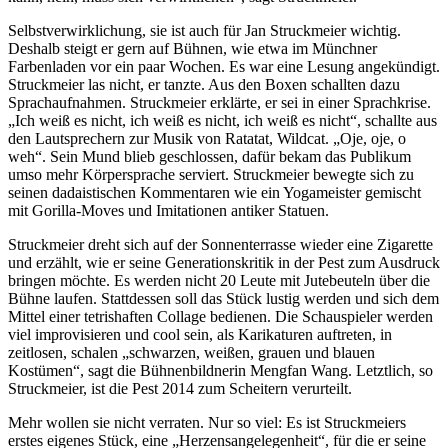
Selbstverwirklichung, sie ist auch für Jan Struckmeier wichtig.
Deshalb steigt er gern auf Bühnen, wie etwa im Münchner
Farbenladen vor ein paar Wochen. Es war eine Lesung angekündigt.
Struckmeier las nicht, er tanzte. Aus den Boxen schallten dazu
Sprachaufnahmen. Struckmeier erklärte, er sei in einer Sprachkrise.
„Ich weiß es nicht, ich weiß es nicht, ich weiß es nicht“, schallte aus
den Lautsprechern zur Musik von Ratatat, Wildcat. „Oje, oje, o
weh“. Sein Mund blieb geschlossen, dafür bekam das Publikum
umso mehr Körpersprache serviert. Struckmeier bewegte sich zu
seinen dadaistischen Kommentaren wie ein Yogameister gemischt
mit Gorilla-Moves und Imitationen antiker Statuen.
Struckmeier dreht sich auf der Sonnenterrasse wieder eine Zigarette
und erzählt, wie er seine Generationskritik in der Pest zum Ausdruck
bringen möchte. Es werden nicht 20 Leute mit Jutebeuteln über die
Bühne laufen. Stattdessen soll das Stück lustig werden und sich dem
Mittel einer tetrishaften Collage bedienen. Die Schauspieler werden
viel improvisieren und cool sein, als Karikaturen auftreten, in
zeitlosen, schalen „schwarzen, weißen, grauen und blauen
Kostümen“, sagt die Bühnenbildnerin Mengfan Wang. Letztlich, so
Struckmeier, ist die Pest 2014 zum Scheitern verurteilt.
Mehr wollen sie nicht verraten. Nur so viel: Es ist Struckmeiers
erstes eigenes Stück, eine „Herzensangelegenheit“, für die er seine