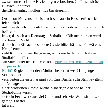
zwischenmenschliche Beziehungen erforschen, Gefühlsausbrüche
zulassen und unter
die Elefantenhaut wollen“. Ich bin gespannt.
Operation Morgenstund’ ist nach wie vor ein Riesenerfolg – ich
feiere mich
mittlerweile öffentlich als Revoluzzer der modernen Lernphase. Ich
befürchte
leider, dass ich am
Dienstag
außerhalb der Bib mehr lernen werde
als drinnen. Nicht
dass ich am Eisbach besondere Geistesblitze hätte, schön wäre es.
Nein, heute
steht Kultur auf dem Programm, und zwar harte Kost. Auf der
Studiobühne führt
Jan Stuckmeier bei seinem Stück
„Vulgär-Heroismus. Denk ich an
Jünger in der
Nacht“
Regie – unter dem Motto Theater tut weh! Die jungen
Schauspieler
verarbeiten die erste Fassung von Ernst Jüngers „In Stahlgewittern“
als Vorlage
einer heroischen Utopie. Meine bisherigen Abende bei der
Studiobühne waren
stets ein Feuerwerk aus viel Genie und sehr viel Wahnsinn – wie
gesagt, Theater
tut weh.