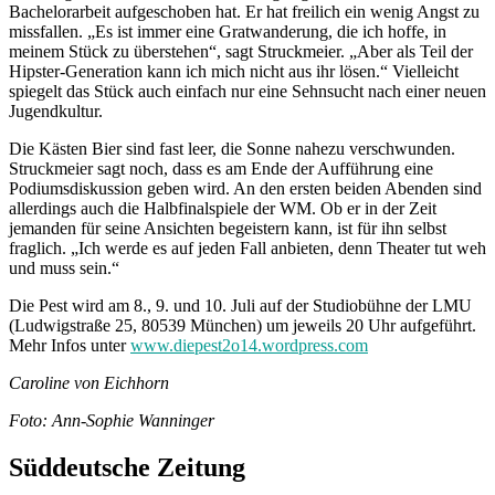
Bachelorarbeit aufgeschoben hat. Er hat freilich ein wenig Angst zu
missfallen. „Es ist immer eine Gratwanderung, die ich hoffe, in
meinem Stück zu überstehen“, sagt Struckmeier. „Aber als Teil der
Hipster-Generation kann ich mich nicht aus ihr lösen.“ Vielleicht
spiegelt das Stück auch einfach nur eine Sehnsucht nach einer neuen
Jugendkultur.
Die Kästen Bier sind fast leer, die Sonne nahezu verschwunden.
Struckmeier sagt noch, dass es am Ende der Aufführung eine
Podiumsdiskussion geben wird. An den ersten beiden Abenden sind
allerdings auch die Halbfinalspiele der WM. Ob er in der Zeit
jemanden für seine Ansichten begeistern kann, ist für ihn selbst
fraglich. „Ich werde es auf jeden Fall anbieten, denn Theater tut weh
und muss sein.“
Die Pest wird am 8., 9. und 10. Juli auf der Studiobühne der LMU
(Ludwigstraße 25, 80539 München) um jeweils 20 Uhr aufgeführt.
Mehr Infos unter
www.diepest2o14.wordpress.com
Caroline von Eichhorn
Foto: Ann-Sophie Wanninger
Süddeutsche Zeitung