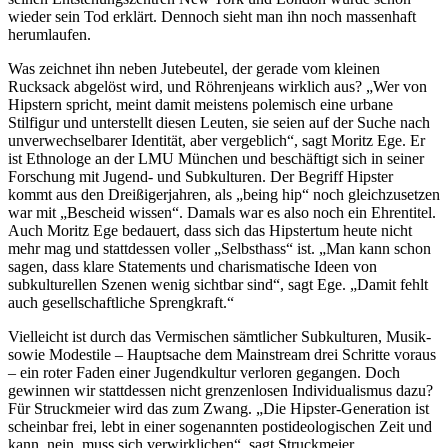
wieder sein Tod erklärt. Dennoch sieht man ihn noch massenhaft
herumlaufen.
Was zeichnet ihn neben Jutebeutel, der gerade vom kleinen
Rucksack abgelöst wird, und Röhrenjeans wirklich aus? „Wer von
Hipstern spricht, meint damit meistens polemisch eine urbane
Stilfigur und unterstellt diesen Leuten, sie seien auf der Suche nach
unverwechselbarer Identität, aber vergeblich“, sagt Moritz Ege. Er
ist Ethnologe an der LMU München und beschäftigt sich in seiner
Forschung mit Jugend- und Subkulturen. Der Begriff Hipster
kommt aus den Dreißigerjahren, als „being hip“ noch gleichzusetzen
war mit „Bescheid wissen“. Damals war es also noch ein Ehrentitel.
Auch Moritz Ege bedauert, dass sich das Hipstertum heute nicht
mehr mag und stattdessen voller „Selbsthass“ ist. „Man kann schon
sagen, dass klare Statements und charismatische Ideen von
subkulturellen Szenen wenig sichtbar sind“, sagt Ege. „Damit fehlt
auch gesellschaftliche Sprengkraft.“
Vielleicht ist durch das Vermischen sämtlicher Subkulturen, Musik-
sowie Modestile – Hauptsache dem Mainstream drei Schritte voraus
– ein roter Faden einer Jugendkultur verloren gegangen. Doch
gewinnen wir stattdessen nicht grenzenlosen Individualismus dazu?
Für Struckmeier wird das zum Zwang. „Die Hipster-Generation ist
scheinbar frei, lebt in einer sogenannten postideologischen Zeit und
kann, nein, muss sich verwirklichen“, sagt Struckmeier.