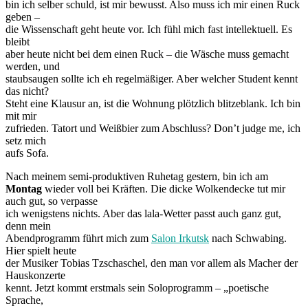
bin ich selber schuld, ist mir bewusst. Also muss ich mir einen Ruck
geben –
die Wissenschaft geht heute vor. Ich fühl mich fast intellektuell. Es
bleibt
aber heute nicht bei dem einen Ruck – die Wäsche muss gemacht
werden, und
staubsaugen sollte ich eh regelmäßiger. Aber welcher Student kennt
das nicht?
Steht eine Klausur an, ist die Wohnung plötzlich blitzeblank. Ich bin
mit mir
zufrieden. Tatort und Weißbier zum Abschluss? Don’t judge me, ich
setz mich
aufs Sofa.
Nach meinem semi-produktiven Ruhetag gestern, bin ich am
Montag
wieder voll bei Kräften. Die dicke Wolkendecke tut mir
auch gut, so verpasse
ich wenigstens nichts. Aber das lala-Wetter passt auch ganz gut,
denn mein
Abendprogramm führt mich zum
Salon Irkutsk
nach Schwabing.
Hier spielt heute
der Musiker Tobias Tzschaschel, den man vor allem als Macher der
Hauskonzerte
kennt. Jetzt kommt erstmals sein Soloprogramm – „poetische
Sprache,