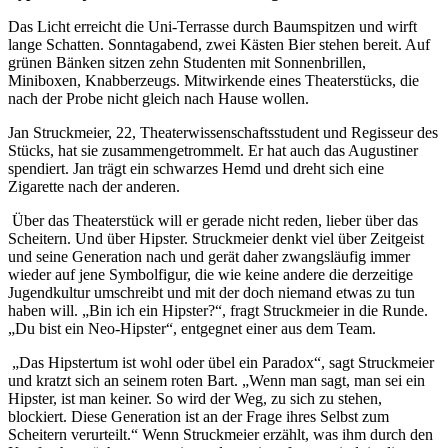
Das Licht erreicht die Uni-Terrasse durch Baumspitzen und wirft
lange Schatten. Sonntagabend, zwei Kästen Bier stehen bereit. Auf
grünen Bänken sitzen zehn Studenten mit Sonnenbrillen,
Miniboxen, Knabberzeugs. Mitwirkende eines Theaterstücks, die
nach der Probe nicht gleich nach Hause wollen.
Jan Struckmeier, 22, Theaterwissenschaftsstudent und Regisseur des
Stücks, hat sie zusammengetrommelt. Er hat auch das Augustiner
spendiert. Jan trägt ein schwarzes Hemd und dreht sich eine
Zigarette nach der anderen.
Über das Theaterstück will er gerade nicht reden, lieber über das
Scheitern. Und über Hipster. Struckmeier denkt viel über Zeitgeist
und seine Generation nach und gerät daher zwangsläufig immer
wieder auf jene Symbolfigur, die wie keine andere die derzeitige
Jugendkultur umschreibt und mit der doch niemand etwas zu tun
haben will. „Bin ich ein Hipster?“, fragt Struckmeier in die Runde.
„Du bist ein Neo-Hipster“, entgegnet einer aus dem Team.
„Das Hipstertum ist wohl oder übel ein Paradox“, sagt Struckmeier
und kratzt sich an seinem roten Bart. „Wenn man sagt, man sei ein
Hipster, ist man keiner. So wird der Weg, zu sich zu stehen,
blockiert. Diese Generation ist an der Frage ihres Selbst zum
Scheitern verurteilt.“ Wenn Struckmeier erzählt, was ihm durch den