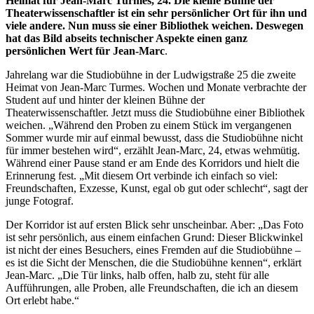
Heimat für Jean-Marc Turmes, 24. Die kleine Bühne der
Theaterwissenschaftler ist ein sehr persönlicher Ort für ihn und
viele andere. Nun muss sie einer Bibliothek weichen. Deswegen
hat das Bild abseits technischer Aspekte einen ganz
persönlichen Wert für Jean-Marc
.
Jahrelang war die Studiobühne in der Ludwigstraße 25 die zweite
Heimat von Jean-Marc Turmes. Wochen und Monate verbrachte der
Student auf und hinter der kleinen Bühne der
Theaterwissenschaftler. Jetzt muss die Studiobühne einer Bibliothek
weichen. „Während den Proben zu einem Stück im vergangenen
Sommer wurde mir auf einmal bewusst, dass die Studiobühne nicht
für immer bestehen wird“, erzählt Jean-Marc, 24, etwas wehmütig.
Während einer Pause stand er am Ende des Korridors und hielt die
Erinnerung fest. „Mit diesem Ort verbinde ich einfach so viel:
Freundschaften, Exzesse, Kunst, egal ob gut oder schlecht“, sagt der
junge Fotograf.
Der Korridor ist auf ersten Blick sehr unscheinbar. Aber: „Das Foto
ist sehr persönlich, aus einem einfachen Grund: Dieser Blickwinkel
ist nicht der eines Besuchers, eines Fremden auf die Studiobühne –
es ist die Sicht der Menschen, die die Studiobühne kennen“, erklärt
Jean-Marc. „Die Tür links, halb offen, halb zu, steht für alle
Aufführungen, alle Proben, alle Freundschaften, die ich an diesem
Ort erlebt habe.“