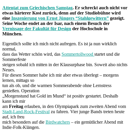
Attentat zum Griechischen Samstag
. Er schreckt auch nicht vor
etwas härterer Kost zurück, denn auf der Studiobühne wird
eine
Inszenierung von Ernst Jüngers “Stahlgewittern”
gezeigt.
Seine Woche endet an der Isar, nach einem Besuch der
Vernissage der Fakultät für Design
der Hochschule in
München.
Eigentlich sollte ich mich nicht aufregen. Es ist ja nun wirklich
normal,
dass das Wetter schön wird, das
Sommertollwood
startet und die
Sommerfeste
steigen sobald ich mitten in der Klausurphase bin. Soweit also nichts
Neues.
Für diesen Sommer habe ich mir aber etwas überlegt – morgens
lernen, mittags so
tun als ob, und die warmen Sommerabende ohne Lernstress
genießen. Operation
„Morgenstund hat Gold im Mund“ ist positiv gestartet. Deshalb
kann ich mir
am
Freitag
erlauben, in den Olympiapark zum zweiten Abend vom
Stadt-Land-Rock-Festival
zu fahren. Vier junge Bands treten heute
auf, ich freu
mich besonders auf die
Birdwatchers
– ein gemütlicher Abend mit
Indie-Folk-Klängen.