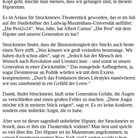
Kopf geht, möchte man meinen, dass wir gefangen sind, in diesem
Hipstertum.
Es ist Anlass für Struckmeiers Theaterstück geworden, das er im Juli
auf der Studiobühne der Ludwig-Maximilians-Universität aufführt:
„Die Pest2o14“. Was, bitte, hat Albert Camus’ „Die Pest“ mit dem
Hipster und unserer Generation zu tun?
Struckmeier findet, dass die Illusionslosigkeit des Stücks auch heute
einen Nerv trifft. „Was können wir groß verändern heutzutage. Wir
haben doch schon alles“, sagt er. „Jedoch hat der Mensch den
Wunsch nach Revolution und Umsturz inne – und somit ist unsere
Generation in einer Zwickmühle.“ Das mangelnde Aufbegehren, ja,
sogar Desinteresse an Politik würden wir mit dem Exzess
kompensieren. „Durch das Fortdauern dieses Lifestyles manövrieren
wir uns zunehmend in ein Gefühl der Leere.“
Damit, findet Struckmeier, läuft seine Generation Gefahr, die Augen
zu verschließen und einen großen Fehler zu machen. „Diese Angst
möchte ich in meinem Stück zeigen“, sagt er. Es sei keine konkrete,
sondern eine indirekte Angst, die er habe.
Aber wer ist dieser sagenhaft unbeliebte Hipster, der Struckmeier so
fesselt, dass er ihm ein Theaterstück widmet? Man liest und spricht
so viel über ihn: Der Hipster sei im Mainstream angekommen; in
seinen Entstehungszentren New York und London wurde schon