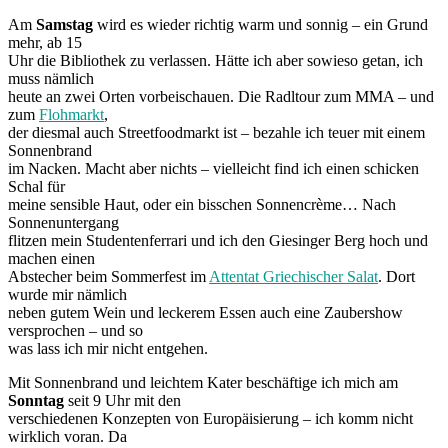
Am
Samstag
wird es wieder richtig warm und sonnig – ein Grund
mehr, ab 15
Uhr die Bibliothek zu verlassen. Hätte ich aber sowieso getan, ich
muss nämlich
heute an zwei Orten vorbeischauen. Die Radltour zum MMA – und
zum
Flohmarkt
,
der diesmal auch Streetfoodmarkt ist – bezahle ich teuer mit einem
Sonnenbrand
im Nacken. Macht aber nichts – vielleicht find ich einen schicken
Schal für
meine sensible Haut, oder ein bisschen Sonnencrème… Nach
Sonnenuntergang
flitzen mein Studentenferrari und ich den Giesinger Berg hoch und
machen einen
Abstecher beim Sommerfest im
Attentat Griechischer Salat
. Dort
wurde mir nämlich
neben gutem Wein und leckerem Essen auch eine Zaubershow
versprochen – und so
was lass ich mir nicht entgehen.
Mit Sonnenbrand und leichtem Kater beschäftige ich mich am
Sonntag
seit 9 Uhr mit den
verschiedenen Konzepten von Europäisierung – ich komm nicht
wirklich voran. Da