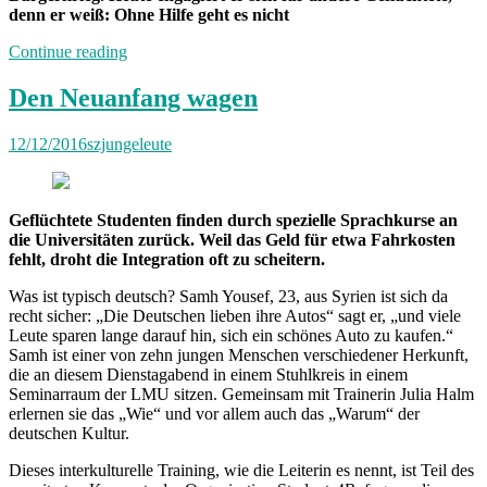
denn er weiß: Ohne Hilfe geht es nicht
„Der
Continue reading
richtige
Zeitpunkt“
Den Neuanfang wagen
12/12/2016
szjungeleute
Geflüchtete Studenten finden durch spezielle Sprachkurse an
die Universitäten zurück. Weil das Geld für etwa Fahrkosten
fehlt, droht die Integration oft zu scheitern.
Was ist typisch deutsch? Samh Yousef, 23, aus Syrien ist sich da
recht sicher: „Die Deutschen lieben ihre Autos“ sagt er, „und viele
Leute sparen lange darauf hin, sich ein schönes Auto zu kaufen.“
Samh ist einer von zehn jungen Menschen verschiedener Herkunft,
die an diesem Dienstagabend in einem Stuhlkreis in einem
Seminarraum der LMU sitzen. Gemeinsam mit Trainerin Julia Halm
erlernen sie das „Wie“ und vor allem auch das „Warum“ der
deutschen Kultur.
Dieses interkulturelle Training, wie die Leiterin es nennt, ist Teil des