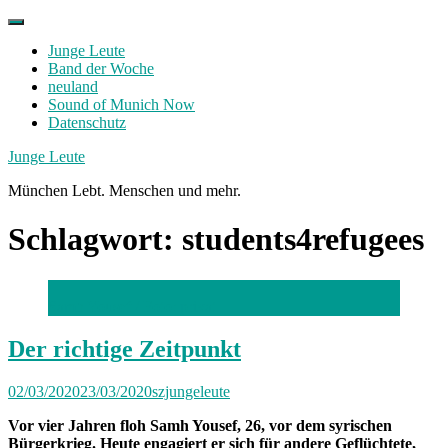
Skip
to
Junge Leute
content
Band der Woche
neuland
Sound of Munich Now
Datenschutz
Facebook
Twitter
Instagram
Junge Leute
München Lebt. Menschen und mehr.
Schlagwort:
students4refugees
Samh Yousef / Foto: privat
Der richtige Zeitpunkt
02/03/2020
23/03/2020
szjungeleute
Vor vier Jahren floh Samh Yousef, 26, vor dem syrischen
Bürgerkrieg. Heute engagiert er sich für andere Geflüchtete,