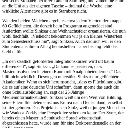
seit sechs Monaten bei ihrer Tante in Starnberg und zahlen die Fahrt
an die Uni aus der eigenen Tasche – dreimal die Woche, eine
wirkliche Alternative gibt es in Starnberg nicht.
Wie den beiden Mädchen ergeht es etwa jedem Vierten der knapp
60 Geflüchteten, die derzeit beim Programm angemeldet sind.
Außerdem wollte Sinksar eine Weihnachtsfeier organisieren, die nun
wohl flachfällt. „Vielleicht bekommen wir ja ein kleines Winterfest
zum Semesterschluss hin“, sagt Sinksar. Auch dadurch will er den
Studenten aus ihrem Alltag heraushelfen – aber bislang fehlt das
Geld dafür.
„In den staatlich geförderten Integrationskursen wird oft kaum
differenziert“, sagt Sinksar. „Da kann es passieren, dass
Masterabsolventen in einem Raum mit Analphabeten lernen.“ Das
hilft nicht wirklich. Deswegen unterstützt Sinksar nur geflüchtete
Akademiker. Wenn es sich herumspricht, „dass es Flüchtlinge gibt,
die es auf eine deutsche Uni schaffen“, dann sporne das auch die
ohne Schulausbildung an, sagt der 25-Jährige
Medieninformatikstudent. Sinksar weiß um den Wert von Bildung,
seine Eltern flüchteten einst aus Eritrea nach Deutschland, er selbst
ist hier geboren. Das Projekt ist sein Stolz, weil er jungen Menschen
wie Wadeea Zerkly eine Perspektive schenken kann: Der Syrer, der
bereits einen Master in Semitischer Sprachwissenschaft
abgeschlossen hatte, wurde nun für eine Doktorandenstelle an der