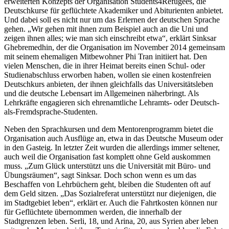
erweiterten Konzepts der Organisation Students4Refugees, die
Deutschkurse für geflüchtete Akademiker und Abiturienten anbietet.
Und dabei soll es nicht nur um das Erlernen der deutschen Sprache
gehen. „Wir gehen mit ihnen zum Beispiel auch an die Uni und
zeigen ihnen alles; wie man sich einschreibt etwa“, erklärt Sinksar
Ghebremedhin, der die Organisation im November 2014 gemeinsam
mit seinem ehemaligen Mitbewohner Phi Tran initiiert hat. Den
vielen Menschen, die in ihrer Heimat bereits einen Schul- oder
Studienabschluss erworben haben, wollen sie einen kostenfreien
Deutschkurs anbieten, der ihnen gleichfalls das Universitätsleben
und die deutsche Lebensart im Allgemeinen näherbringt. Als
Lehrkräfte engagieren sich ehrenamtliche Lehramts- oder Deutsch-
als-Fremdsprache-Studenten.
Neben den Sprachkursen und dem Mentorenprogramm bietet die
Organisation auch Ausflüge an, etwa in das Deutsche Museum oder
in den Gasteig. In letzter Zeit wurden die allerdings immer seltener,
auch weil die Organisation fast komplett ohne Geld auskommen
muss. „Zum Glück unterstützt uns die Universität mit Büro- und
Übungsräumen“, sagt Sinksar. Doch schon wenn es um das
Beschaffen von Lehrbüchern geht, bleiben die Studenten oft auf
dem Geld sitzen. „Das Sozialreferat unterstützt nur diejenigen, die
im Stadtgebiet leben“, erklärt er. Auch die Fahrtkosten können nur
für Geflüchtete übernommen werden, die innerhalb der
Stadtgrenzen leben. Serli, 18, und Arina, 20, aus Syrien aber leben