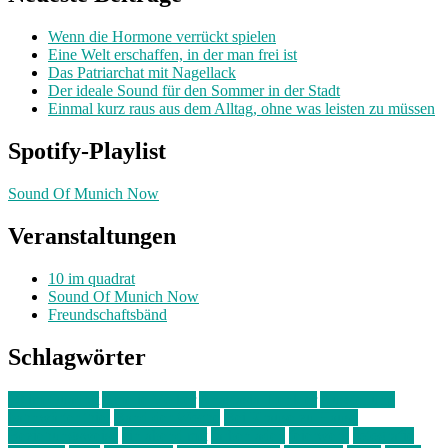
Wenn die Hormone verrückt spielen
Eine Welt erschaffen, in der man frei ist
Das Patriarchat mit Nagellack
Der ideale Sound für den Sommer in der Stadt
Einmal kurz raus aus dem Alltag, ohne was leisten zu müssen
Spotify-Playlist
Sound Of Munich Now
Veranstaltungen
10 im quadrat
Sound Of Munich Now
Freundschaftsbänd
Schlagwörter
10 im Quadrat
Amelie Völker
Anastasia Trenkler
Ausstellung
bahnwärter thiel
Band der Woche
Bei Krause zu Hause
Beziehungsweise
ein abend mit
farbenladen
feierwerk
fotografie