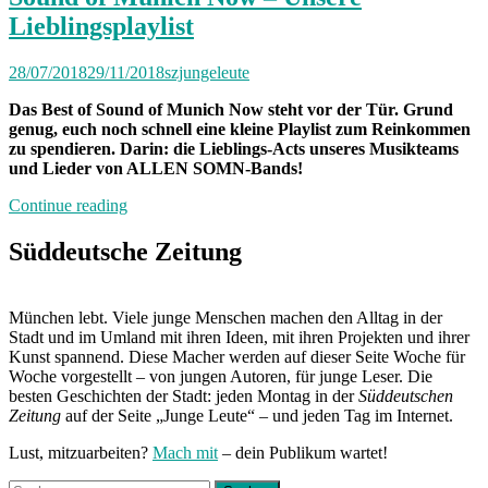
von
Lieblingsplaylist
Bäumen
kommen“
28/07/2018
29/11/2018
szjungeleute
Das Best of Sound of Munich Now steht vor der Tür. Grund
genug, euch noch schnell eine kleine Playlist zum Reinkommen
zu spendieren. Darin: die Lieblings-Acts unseres Musikteams
und Lieder von ALLEN SOMN-Bands!
„Sound
Continue reading
of
Munich
Süddeutsche Zeitung
Now
–
Unsere
München lebt. Viele junge Menschen machen den Alltag in der
Lieblingsplaylist“
Stadt und im Umland mit ihren Ideen, mit ihren Projekten und ihrer
Kunst spannend. Diese Macher werden auf dieser Seite Woche für
Woche vorgestellt – von jungen Autoren, für junge Leser. Die
besten Geschichten der Stadt: jeden Montag in der
Süddeutschen
Zeitung
auf der Seite „Junge Leute“ – und jeden Tag im Internet.
Lust, mitzuarbeiten?
Mach mit
– dein Publikum wartet!