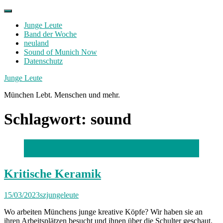
Skip
to
Junge Leute
content
Band der Woche
neuland
Sound of Munich Now
Datenschutz
Facebook
Twitter
Instagram
Junge Leute
München Lebt. Menschen und mehr.
Schlagwort:
sound
Foto: Lorenz Mehrlich
Kritische Keramik
15/03/2023
szjungeleute
Wo arbeiten Münchens junge kreative Köpfe? Wir haben sie an
ihren Arbeitsplätzen besucht und ihnen über die Schulter geschaut.