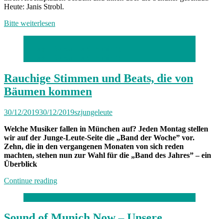
Heute: Janis Strobl.
Bitte weiterlesen
Collage: Zsuzsanna Schemberg
Collage: Zsuzsanna Schemberg
Rauchige Stimmen und Beats, die von
Bäumen kommen
30/12/2019
30/12/2019
szjungeleute
Welche Musiker fallen in München auf? Jeden Montag stellen
wir auf der Junge-Leute-Seite die „Band der Woche” vor.
Zehn, die in den vergangenen Monaten von sich reden
machten, stehen nun zur Wahl für die „Band des Jahres” – ein
Überblick
„Rauchige
Continue reading
Stimmen
und
Beats,
die
Sound of Munich Now – Unsere