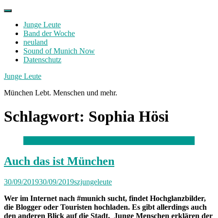
Skip
to
Junge Leute
content
Band der Woche
neuland
Sound of Munich Now
Datenschutz
Facebook
Twitter
Instagram
Junge Leute
München Lebt. Menschen und mehr.
Schlagwort:
Sophia Hösi
Auch das ist München
30/09/2019
30/09/2019
szjungeleute
Wer im Internet nach #munich sucht, findet Hochglanzbilder,
die Blogger oder Touristen hochladen. Es gibt allerdings auch
den anderen Blick auf die Stadt. Junge Menschen erklären der