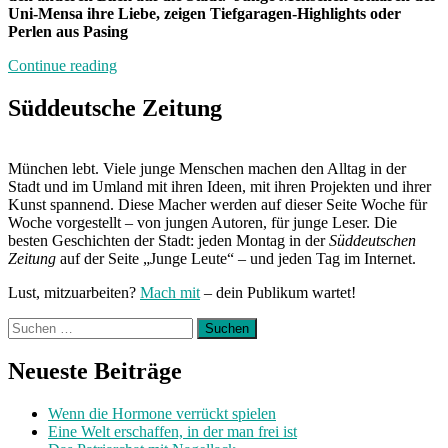
Uni-Mensa ihre Liebe, zeigen Tiefgaragen-Highlights oder
Perlen aus Pasing
„Auch
Continue reading
das
ist
Süddeutsche Zeitung
München“
München lebt. Viele junge Menschen machen den Alltag in der
Stadt und im Umland mit ihren Ideen, mit ihren Projekten und ihrer
Kunst spannend. Diese Macher werden auf dieser Seite Woche für
Woche vorgestellt – von jungen Autoren, für junge Leser. Die
besten Geschichten der Stadt: jeden Montag in der
Süddeutschen
Zeitung
auf der Seite „Junge Leute“ – und jeden Tag im Internet.
Lust, mitzuarbeiten?
Mach mit
– dein Publikum wartet!
Suchen
nach:
Neueste Beiträge
Wenn die Hormone verrückt spielen
Eine Welt erschaffen, in der man frei ist