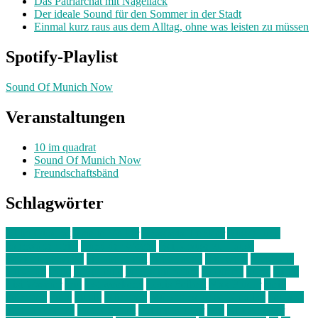
Das Patriarchat mit Nagellack
Der ideale Sound für den Sommer in der Stadt
Einmal kurz raus aus dem Alltag, ohne was leisten zu müssen
Spotify-Playlist
Sound Of Munich Now
Veranstaltungen
10 im quadrat
Sound Of Munich Now
Freundschaftsbänd
Schlagwörter
10 im Quadrat
Amelie Völker
Anastasia Trenkler
Ausstellung
bahnwärter thiel
Band der Woche
Bei Krause zu Hause
Beziehungsweise
ein abend mit
farbenladen
feierwerk
fotografie
Hip-Hop
indie
junge leute
junges münchen
Kolumne
kunst
Liebe
Lisi Wasmer
lmu
lost weekend
Louis Seibert
Max Fluder
mein
münchen
milla
musik
München
Münchens junge Kreative
neuland
ornella cosenza
Partnerschaft
Philipp Kreiter
pop
Rita Argauer