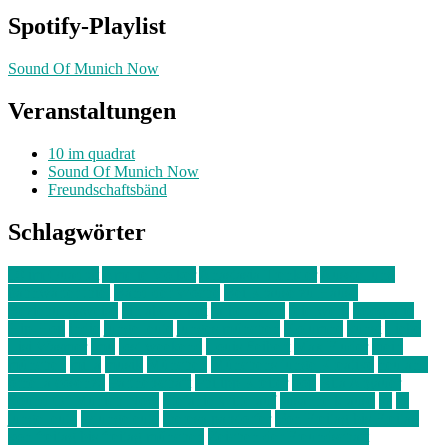
Spotify-Playlist
Sound Of Munich Now
Veranstaltungen
10 im quadrat
Sound Of Munich Now
Freundschaftsbänd
Schlagwörter
10 im Quadrat
Amelie Völker
Anastasia Trenkler
Ausstellung
bahnwärter thiel
Band der Woche
Bei Krause zu Hause
Beziehungsweise
ein abend mit
farbenladen
feierwerk
fotografie
Hip-Hop
indie
junge leute
junges münchen
Kolumne
kunst
Liebe
Lisi Wasmer
lmu
lost weekend
Louis Seibert
Max Fluder
mein
münchen
milla
musik
München
Münchens junge Kreative
neuland
ornella cosenza
Partnerschaft
Philipp Kreiter
pop
Rita Argauer
Sound Of Munich Now
Stefanie Witterauf
susanne krause
sz
sz
junge leute
szjungeleute
theresa parstorfer
Von Freitag bis Freitag
von freitag bis freitag münchen
Zeichen der Freundschaft