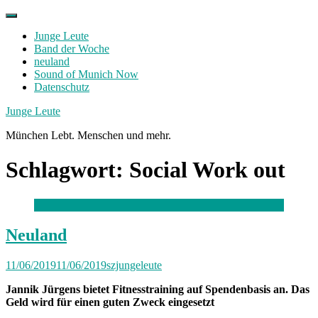
Skip
to
Junge Leute
content
Band der Woche
neuland
Sound of Munich Now
Datenschutz
Facebook
Twitter
Instagram
Junge Leute
München Lebt. Menschen und mehr.
Schlagwort:
Social Work out
Neuland
11/06/2019
11/06/2019
szjungeleute
Jannik Jürgens bietet Fitnesstraining auf Spendenbasis an. Das
Geld wird für einen guten Zweck eingesetzt