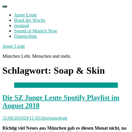
Skip
to
Junge Leute
content
Band der Woche
neuland
Sound of Munich Now
Datenschutz
Facebook
Twitter
Instagram
Junge Leute
München Lebt. Menschen und mehr.
Schlagwort:
Soap & Skin
Die SZ Junge Leute Spotify Playlist im
August 2018
31/08/2018
29/11/2018
szjungeleute
Richtig viel Neues aus München gab es diesen Monat nicht, na