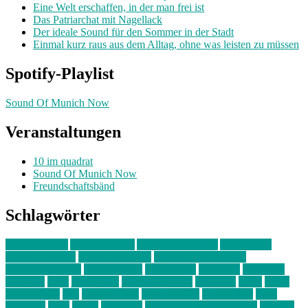
Eine Welt erschaffen, in der man frei ist
Das Patriarchat mit Nagellack
Der ideale Sound für den Sommer in der Stadt
Einmal kurz raus aus dem Alltag, ohne was leisten zu müssen
Spotify-Playlist
Sound Of Munich Now
Veranstaltungen
10 im quadrat
Sound Of Munich Now
Freundschaftsbänd
Schlagwörter
10 im Quadrat
Amelie Völker
Anastasia Trenkler
Ausstellung
bahnwärter thiel
Band der Woche
Bei Krause zu Hause
Beziehungsweise
ein abend mit
farbenladen
feierwerk
fotografie
Hip-Hop
indie
junge leute
junges münchen
Kolumne
kunst
Liebe
Lisi Wasmer
lmu
lost weekend
Louis Seibert
Max Fluder
mein
münchen
milla
musik
München
Münchens junge Kreative
neuland