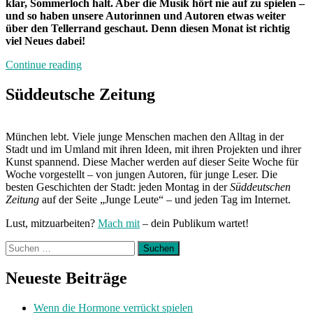
klar, Sommerloch halt. Aber die Musik hört nie auf zu spielen –
und so haben unsere Autorinnen und Autoren etwas weiter
über den Tellerrand geschaut. Denn diesen Monat ist richtig
viel Neues dabei!
„Die
Continue reading
SZ
Junge
Süddeutsche Zeitung
Leute
Spotify
Playlist
München lebt. Viele junge Menschen machen den Alltag in der
im
Stadt und im Umland mit ihren Ideen, mit ihren Projekten und ihrer
August
Kunst spannend. Diese Macher werden auf dieser Seite Woche für
2018“
Woche vorgestellt – von jungen Autoren, für junge Leser. Die
besten Geschichten der Stadt: jeden Montag in der
Süddeutschen
Zeitung
auf der Seite „Junge Leute“ – und jeden Tag im Internet.
Lust, mitzuarbeiten?
Mach mit
– dein Publikum wartet!
Suchen
nach:
Neueste Beiträge
Wenn die Hormone verrückt spielen