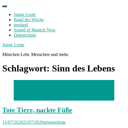
Skip
to
Junge Leute
content
Band der Woche
neuland
Sound of Munich Now
Datenschutz
Facebook
Twitter
Instagram
Junge Leute
München Lebt. Menschen und mehr.
Schlagwort:
Sinn des Lebens
Robin Oden reiste von Süden nach Norden, um
Antworten auf seine wichtigste Frage zu finden.
Foto:
Privat
Tote Tiere, nackte Füße
15/07/2020
22/07/2020
szjungeleute