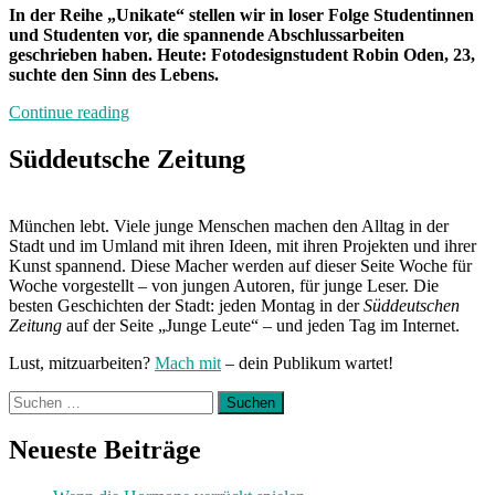
In der Reihe „Unikate“ stellen wir in loser Folge Studentinnen
und Studenten vor, die spannende Abschlussarbeiten
geschrieben haben. Heute: Fotodesignstudent Robin Oden, 23,
suchte den Sinn des Lebens.
„Tote
Continue reading
Tiere,
nackte
Süddeutsche Zeitung
Füße“
München lebt. Viele junge Menschen machen den Alltag in der
Stadt und im Umland mit ihren Ideen, mit ihren Projekten und ihrer
Kunst spannend. Diese Macher werden auf dieser Seite Woche für
Woche vorgestellt – von jungen Autoren, für junge Leser. Die
besten Geschichten der Stadt: jeden Montag in der
Süddeutschen
Zeitung
auf der Seite „Junge Leute“ – und jeden Tag im Internet.
Lust, mitzuarbeiten?
Mach mit
– dein Publikum wartet!
Suchen
nach:
Neueste Beiträge