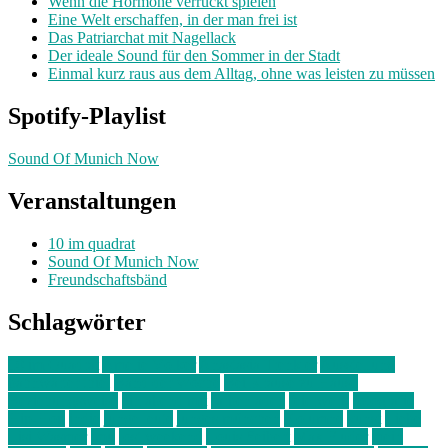
Wenn die Hormone verrückt spielen
Eine Welt erschaffen, in der man frei ist
Das Patriarchat mit Nagellack
Der ideale Sound für den Sommer in der Stadt
Einmal kurz raus aus dem Alltag, ohne was leisten zu müssen
Spotify-Playlist
Sound Of Munich Now
Veranstaltungen
10 im quadrat
Sound Of Munich Now
Freundschaftsbänd
Schlagwörter
10 im Quadrat
Amelie Völker
Anastasia Trenkler
Ausstellung
bahnwärter thiel
Band der Woche
Bei Krause zu Hause
Beziehungsweise
ein abend mit
farbenladen
feierwerk
fotografie
Hip-Hop
indie
junge leute
junges münchen
Kolumne
kunst
Liebe
Lisi Wasmer
lmu
lost weekend
Louis Seibert
Max Fluder
mein