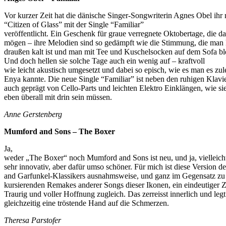
Vor kurzer Zeit hat die dänische Singer-Songwriterin Agnes Obel ih
“Citizen of Glass” mit der Single “Familiar”
veröffentlicht. Ein Geschenk für graue verregnete Oktobertage, die 
mögen – ihre Melodien sind so gedämpft wie die Stimmung, die man 
draußen kalt ist und man mit Tee und Kuschelsocken auf dem Sofa ble
Und doch hellen sie solche Tage auch ein wenig auf – kraftvoll
wie leicht akustisch umgesetzt und dabei so episch, wie es man es zul
Enya kannte. Die neue Single “Familiar” ist neben den ruhigen Klav
auch geprägt von Cello-Parts und leichten Elektro Einklängen, wie s
eben überall mit drin sein müssen.
Anne Gerstenberg
Mumford and Sons – The Boxer
Ja,
weder „The Boxer“ noch Mumford and Sons ist neu, und ja, vielleicht
sehr innovativ, aber dafür umso schöner. Für mich ist diese Version d
and Garfunkel-Klassikers ausnahmsweise, und ganz im Gegensatz zu 
kursierenden Remakes anderer Songs dieser Ikonen, ein eindeutiger 
Traurig und voller Hoffnung zugleich. Das zerreisst innerlich und legt
gleichzeitig eine tröstende Hand auf die Schmerzen.
Theresa Parstofer