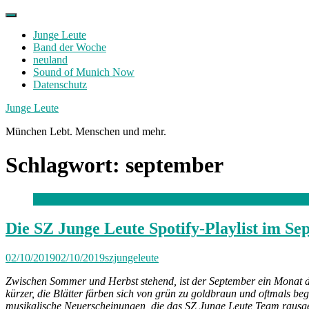
Skip
to
Junge Leute
content
Band der Woche
neuland
Sound of Munich Now
Datenschutz
Facebook
Twitter
Instagram
Junge Leute
München Lebt. Menschen und mehr.
Schlagwort:
september
Die SZ Junge Leute Spotify-Playlist im S
02/10/2019
02/10/2019
szjungeleute
Zwischen Sommer und Herbst stehend, ist der September ein Monat 
kürzer, die Blätter färben sich von grün zu goldbraun und oftmals 
musikalische Neuerscheinungen, die das SZ Junge Leute Team rausgesu