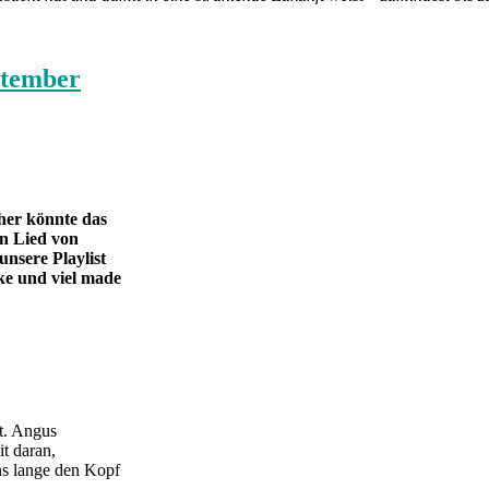
ptember
her könnte das
in Lied von
unsere Playlist
ke und viel made
nt. Angus
t daran,
s lange den Kopf