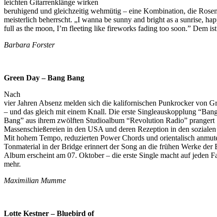
leichten Gitarrenklänge wirken
beruhigend und gleichzeitig wehmütig – eine Kombination, die Rose
meisterlich beherrscht. „I wanna be sunny and bright as a sunrise, ha
full as the moon, I’m fleeting like fireworks fading too soon.” Dem i
Barbara Forster
Green Day – Bang Bang
Nach
vier Jahren Absenz melden sich die kalifornischen Punkrocker von 
– und das gleich mit einem Knall. Die erste Singleauskopplung “Ban
Bang” aus ihrem zwölften Studioalbum “Revolution Radio” prangert
Massenschießereien in den USA und deren Rezeption in den sozialen
Mit hohem Tempo, reduzierten Power Chords und orientalisch anmu
Tonmaterial in der Bridge erinnert der Song an die frühen Werke der
Album erscheint am 07. Oktober – die erste Single macht auf jeden Fa
mehr.
Maximilian Mumme
Lotte Kestner – Bluebird of