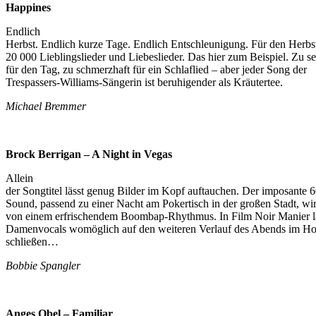
Happines
Endlich
Herbst. Endlich kurze Tage. Endlich Entschleunigung. Für den Herbs
20 000 Lieblingslieder und Liebeslieder. Das hier zum Beispiel. Zu s
für den Tag, zu schmerzhaft für ein Schlaflied – aber jeder Song der
Trespassers-Williams-Sängerin ist beruhigender als Kräutertee.
Michael Bremmer
Brock Berrigan – A Night in Vegas
Allein
der Songtitel lässt genug Bilder im Kopf auftauchen. Der imposante 
Sound, passend zu einer Nacht am Pokertisch in der großen Stadt, wir
von einem erfrischendem Boombap-Rhythmus. In Film Noir Manier l
Damenvocals womöglich auf den weiteren Verlauf des Abends im H
schließen…
Bobbie Spangler
Anges Obel – Familiar