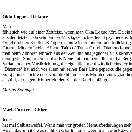
Okta Logue – Distance
Man
fühlt sich wie auf einer Zeitreise, wenn man Okta Logue hört. Da sin
aus den letzten Jahrzehnten der Musikgeschichte, leicht psychedelisc
Orgel und den Synthie-Klängen, dann wieder modern und indielastig
Gitarre. Mit den beiden Alben „Tales of Transit“ und „Diamonds and D
man beim Zuhören einfach aus der Zeit und aus jeglicher Musikkonve
denn jeder Song überrascht aufs Neue mit märchenhaften und außer
Varianten einer Musikrichtung, die eigentlich nicht wirklich einzuordn
„Distance“ hat mich vor allem mit seiner Bass-Line gepackt, die geg
Song immer noch weiter vorantreibt und sechs Minuten eines grandi
ausfüllt, der eigentlich perfekt den Stil der Band einfängt.
Marina Sprenger
Mark Forster – Chöre
Jeder
hat mal Selbstzweifel. Wenn man vor großen Herausforderungen ste
Angst davor hat etwas nicht zu schaffen oder wenn man zurückgewi