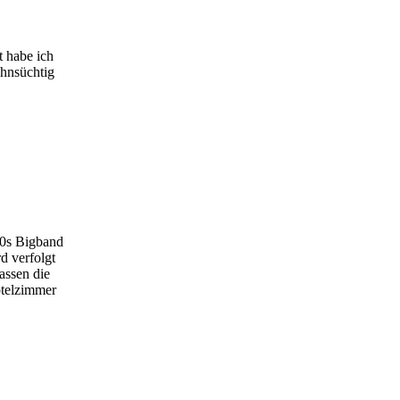
t habe ich
ehnsüchtig
60s Bigband
d verfolgt
assen die
otelzimmer