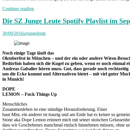
„Die
Continue reading
SZ
Junge
Die SZ Junge Leute Spotify Playlist im Se
Leute
Spotify-
30/09/2016
szjungeleute
Playlist
im
September
2019“
Noch einige Tage läuft das
Oktoberfest in München – und der ein oder andere Wiesn-Besuc
Bedürfnis haben sich die Kugel zu geben, wenn er noch einmal e
Andreas Gabalier hören muss. Gut, dass gerade noch rechtzeitig 
um die Ecke kommt und Alternativen bietet – mit viel guter Muc
in Munich!
DOPE
LEMON – Fuck Things Up
Menschliches
Zusam
menleben ist eine ständige Herausforderung. Einer
baut Mist, ein anderer ist traurig und am Ende hat es keiner so gemei
Stone aka Dope Lemon erinnert mich mit seiner stoischen Gelassenhei
dass wir Geschehenes manchmal einfach hinnehmen müssen, ohne un