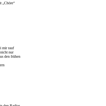
it „Chöre“
 mir rauf
nicht nur
us den frühen
0ern
in den Radios