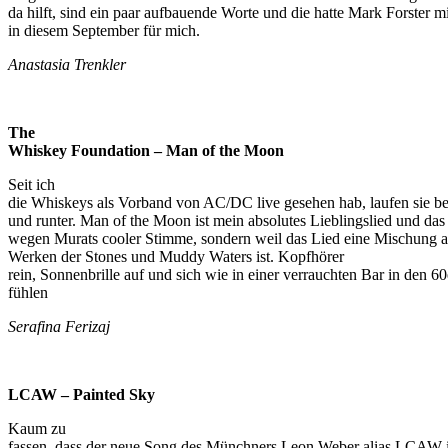
da hilft, sind ein paar aufbauende Worte und die hatte Mark Forster m
in diesem September für mich.
Anastasia Trenkler
The
Whiskey Foundation – Man of the Moon
Seit ich
die Whiskeys als Vorband von AC/DC live gesehen hab, laufen sie bei
und runter. Man of the Moon ist mein absolutes Lieblingslied und das 
wegen Murats cooler Stimme, sondern weil das Lied eine Mischung a
Werken der Stones und Muddy Waters ist. Kopfhörer
rein, Sonnenbrille auf und sich wie in einer verrauchten Bar in den 6
fühlen
Serafina Ferizaj
LCAW – Painted Sky
Kaum zu
fassen, dass der neue Song des Münchners Leon Weber alias LCAW 