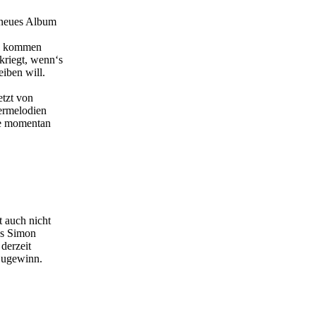
r neues Album
da kommen
kriegt, wenn‘s
iben will.
etzt von
iermelodien
ie momentan
 auch nicht
es Simon
derzeit
Zugewinn.