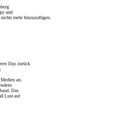
nberg
ppy and
st nichts mehr hinzuzufügen.
Green Day zurück
g
 Medien an.
tendem
 Band. Das
ll Lust auf