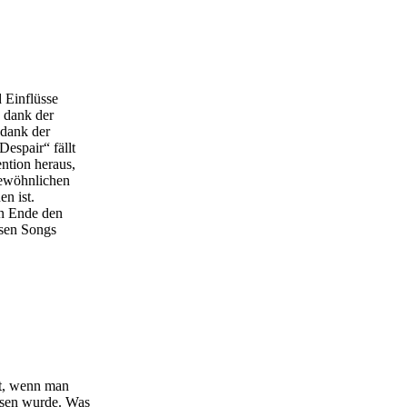
d Einflüsse
h dank der
 dank der
espair“ fällt
ntion heraus,
gewöhnlichen
en ist.
en Ende den
osen Songs
ht, wenn man
esen wurde. Was