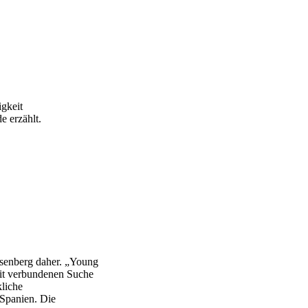
igkeit
e erzählt.
senberg daher. „Young
it verbundenen Suche
liche
Spanien. Die