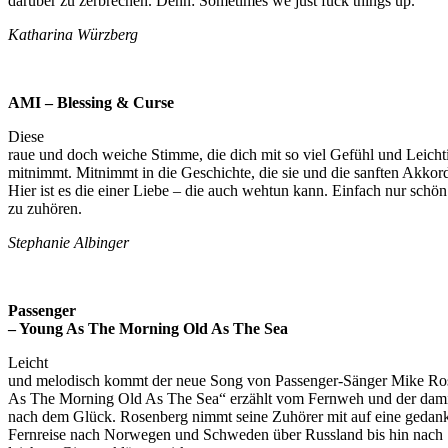
darüber zu zerbrechen. Denn: Sometimes we just fuck things up.
Katharina Würzberg
AMI – Blessing & Curse
Diese
raue und doch weiche Stimme, die dich mit so viel Gefühl und Leicht
mitnimmt. Mitnimmt in die Geschichte, die sie und die sanften Akkord
Hier ist es die einer Liebe – die auch wehtun kann. Einfach nur schön
zu zuhören.
Stephanie Albinger
Passenger
– Young As The Morning Old As The Sea
Leicht
und melodisch kommt der neue Song von Passenger-Sänger Mike Ro
As The Morning Old As The Sea“ erzählt vom Fernweh und der dam
nach dem Glück. Rosenberg nimmt seine Zuhörer mit auf eine gedank
Fernreise nach Norwegen und Schweden über Russland bis hin nach 