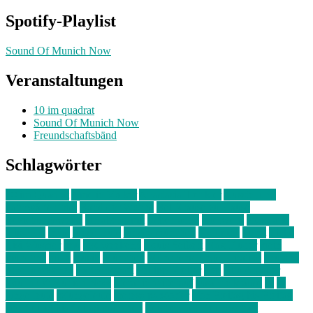
Spotify-Playlist
Sound Of Munich Now
Veranstaltungen
10 im quadrat
Sound Of Munich Now
Freundschaftsbänd
Schlagwörter
10 im Quadrat
Amelie Völker
Anastasia Trenkler
Ausstellung
bahnwärter thiel
Band der Woche
Bei Krause zu Hause
Beziehungsweise
ein abend mit
farbenladen
feierwerk
fotografie
Hip-Hop
indie
junge leute
junges münchen
Kolumne
kunst
Liebe
Lisi Wasmer
lmu
lost weekend
Louis Seibert
Max Fluder
mein
münchen
milla
musik
München
Münchens junge Kreative
neuland
ornella cosenza
Partnerschaft
Philipp Kreiter
pop
Rita Argauer
Sound Of Munich Now
Stefanie Witterauf
susanne krause
sz
sz
junge leute
szjungeleute
theresa parstorfer
Von Freitag bis Freitag
von freitag bis freitag münchen
Zeichen der Freundschaft