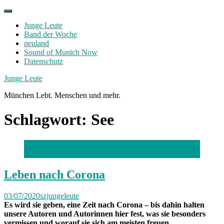
Skip
to
Junge Leute
content
Band der Woche
neuland
Sound of Munich Now
Datenschutz
Facebook
Twitter
Instagram
Junge Leute
München Lebt. Menschen und mehr.
Schlagwort:
See
Tabitha Nagy
Leben nach Corona
03/07/2020
szjungeleute
Es wird sie geben, eine Zeit nach Corona – bis dahin halten
unsere Autoren und Autorinnen hier fest, was sie besonders
vermissen und worauf sie sich am meisten freuen.