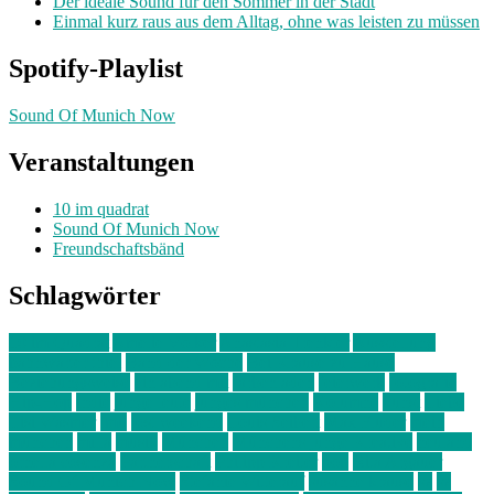
Der ideale Sound für den Sommer in der Stadt
Einmal kurz raus aus dem Alltag, ohne was leisten zu müssen
Spotify-Playlist
Sound Of Munich Now
Veranstaltungen
10 im quadrat
Sound Of Munich Now
Freundschaftsbänd
Schlagwörter
10 im Quadrat
Amelie Völker
Anastasia Trenkler
Ausstellung
bahnwärter thiel
Band der Woche
Bei Krause zu Hause
Beziehungsweise
ein abend mit
farbenladen
feierwerk
fotografie
Hip-Hop
indie
junge leute
junges münchen
Kolumne
kunst
Liebe
Lisi Wasmer
lmu
lost weekend
Louis Seibert
Max Fluder
mein
münchen
milla
musik
München
Münchens junge Kreative
neuland
ornella cosenza
Partnerschaft
Philipp Kreiter
pop
Rita Argauer
Sound Of Munich Now
Stefanie Witterauf
susanne krause
sz
sz