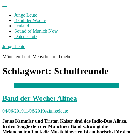
Skip
to
Junge Leute
content
Band der Woche
neuland
Sound of Munich Now
Datenschutz
Facebook
Twitter
Instagram
Junge Leute
München Lebt. Menschen und mehr.
Schlagwort:
Schulfreunde
Band der Woche: Alinea
04/06/2019
11/06/2019
szjungeleute
Jonas Kemmler und Tristan Kaiser sind das Indie-Duo Alinea.
In den Songtexten der Münchner Band schwingt die
Melancholie oft mit, die Musik hingegen ist euphorisch. Für den