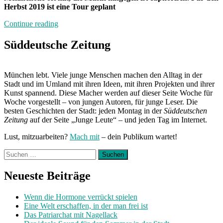
Herbst 2019 ist eine Tour geplant
„Band
Continue reading
der
Woche:
Süddeutsche Zeitung
Alinea“
München lebt. Viele junge Menschen machen den Alltag in der
Stadt und im Umland mit ihren Ideen, mit ihren Projekten und ihrer
Kunst spannend. Diese Macher werden auf dieser Seite Woche für
Woche vorgestellt – von jungen Autoren, für junge Leser. Die
besten Geschichten der Stadt: jeden Montag in der
Süddeutschen
Zeitung
auf der Seite „Junge Leute“ – und jeden Tag im Internet.
Lust, mitzuarbeiten?
Mach mit
– dein Publikum wartet!
Suchen
nach:
Neueste Beiträge
Wenn die Hormone verrückt spielen
Eine Welt erschaffen, in der man frei ist
Das Patriarchat mit Nagellack