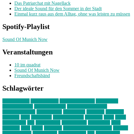
Das Patriarchat mit Nagellack
Der ideale Sound für den Sommer in der Stadt
Einmal kurz raus aus dem Alltag, ohne was leisten zu müssen
Spotify-Playlist
Sound Of Munich Now
Veranstaltungen
10 im quadrat
Sound Of Munich Now
Freundschaftsbänd
Schlagwörter
10 im Quadrat
Amelie Völker
Anastasia Trenkler
Ausstellung
bahnwärter thiel
Band der Woche
Bei Krause zu Hause
Beziehungsweise
ein abend mit
farbenladen
feierwerk
fotografie
Hip-Hop
indie
junge leute
junges münchen
Kolumne
kunst
Liebe
Lisi Wasmer
lmu
lost weekend
Louis Seibert
Max Fluder
mein
münchen
milla
musik
München
Münchens junge Kreative
neuland
ornella cosenza
Partnerschaft
Philipp Kreiter
pop
Rita Argauer