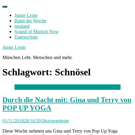
Skip
to
Junge Leute
content
Band der Woche
neuland
Sound of Munich Now
Datenschutz
Facebook
Twitter
Instagram
Junge Leute
München Lebt. Menschen und mehr.
Schlagwort:
Schnösel
Durch die Nacht mit: Gina und Terry von
POP UP YOGA
01/11/2018
28/10/2018
szjungeleute
Diese Woche nehmen uns Gina und Terry von Pop Up Yoga