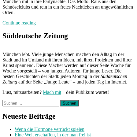
München mit in ihre Partynächte. Das Motto: Raus aus den
Schnöselclubs und rein in ein freies Nachtleben an ungewöhnlichen
Orten.
„Durch
Continue reading
die
Nacht
Süddeutsche Zeitung
mit:
Gina
und
München lebt. Viele junge Menschen machen den Alltag in der
Terry
Stadt und im Umland mit ihren Ideen, mit ihren Projekten und ihrer
von
Kunst spannend. Diese Macher werden auf dieser Seite Woche für
POP
Woche vorgestellt – von jungen Autoren, für junge Leser. Die
UP
besten Geschichten der Stadt: jeden Montag in der
Süddeutschen
YOGA“
Zeitung
auf der Seite „Junge Leute“ – und jeden Tag im Internet.
Lust, mitzuarbeiten?
Mach mit
– dein Publikum wartet!
Suchen
nach:
Neueste Beiträge
Wenn die Hormone verrückt spielen
Eine Welt erschaffen, in der man frei ist