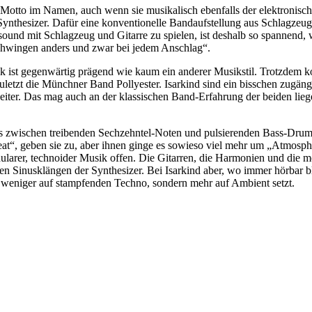
rt Motto im Namen, auch wenn sie musikalisch ebenfalls der elektronis
Synthesizer. Dafür eine konventionelle Bandaufstellung aus Schlagzeug
ound mit Schlagzeug und Gitarre zu spielen, ist deshalb so spannend, 
 schwingen anders und zwar bei jedem Anschlag“.
usik ist gegenwärtig prägend wie kaum ein anderer Musikstil. Trotzdem 
letzt die Münchner Band Pollyester. Isarkind sind ein bisschen zugängli
eiter. Das mag auch an der klassischen Band-Erfahrung der beiden lieg
ks zwischen treibenden Sechzehntel-Noten und pulsierenden Bass-Dru
Beat“, geben sie zu, aber ihnen ginge es sowieso viel mehr um „Atmos
dularer, technoider Musik offen. Die Gitarren, die Harmonien und di
 Sinusklängen der Synthesizer. Bei Isarkind aber, wo immer hörbar blei
o weniger auf stampfenden Techno, sondern mehr auf Ambient setzt.