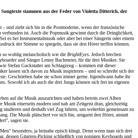
e Songtexte stammen aus der Feder von Violetta Ditterich, der
 – und zieht sich bis in die Postmoderne, wenn der französische
 verbunden ist. Auch die Popmusik gewinnt durch die Dringlichkeit,
 Sei es bei Instrumentalmusik oder aber bei einer Sängerin oder einem
usdruck der Stimme so spiegeln, dass sie den Hörer treffen können.
en so wohlig melancholisch wie die
BrightEyes
. Jedoch brechen
Keyboarder und Sänger Lenny Bachmeier, für die drei Musiker. Sie
sowie Stefan Gackstatter am Schlagzeug – kommen mit dieser
ker lassen sich davon zu Musik inspirieren – und so schreibt sich der
ie. Geschrieben habe sie schon immer gerne. Irgendwann habe ihr
uns. Sowohl ich als auch die drei Jungs können sich frei im eigenen
eben auf die Musik auszurichten und haben bereits zwei Alben
e Musik einerseits modern und nah am Zeitgeist dran, gleichzeitig
rg studieren und deshalb viel Zug fahren, um weiterhin gemeinsam zu
ang. Die Musik plätschert vor sich hin, umgarnt den Hörer, anstatt
ert”, sagen sie.
 Men” besonders, ja beinahe episch klingt. Denn wenn man sich drei
Song, dessen Gitarren-Picking schließlich von noisigen Keyboards und