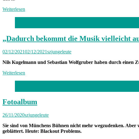
Weiterlesen
Foto: Manfred Mildenberger
„Dadurch bekommt die Musik vielleicht auc
02/12/2021
02/12/2021
szjungeleute
Nils Kugelmann und Sebastian Wolfgruber haben durch einen Zufa
Weiterlesen
Fotos: Ilkay Karakurt, privat (4)
Fotoalbum
26/11/2020
szjungeleute
Sie sind von Münchens Bühnen nicht mehr wegzudenken. Aber wi
geblättert. Heute: Blackout Problems.