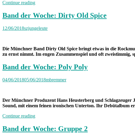
„Fotoalbum“
Continue reading
Band der Woche: Dirty Old Spice
12/06/2018
szjungeleute
Die Münchner Band Dirty Old Spice bringt etwas in die Rockmusik
zu ernst nimmt. Im engen Zusammenspiel und oft zweistimmig, sp
Band der Woche: Poly Poly
04/06/2018
05/06/2018
mbremmer
Der Münchner Produzent Hans Heusterberg und Schlagzeuger 
Sound, mit einem feinen ironischen Unterton. Ihr Debütalbum er
„Band
Continue reading
der
Woche:
Band der Woche: Gruppe 2
Poly