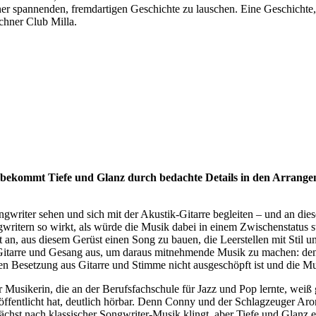
er spannenden, fremdartigen Geschichte zu lauschen. Eine Geschichte, 
chner Club Milla.
ekommt Tiefe und Glanz durch bedachte Details in den Arrangeme
-Songwriter sehen und sich mit der Akustik-Gitarre begleiten – und an di
writern so wirkt, als würde die Musik dabei in einem Zwischenstatus s
 erst an, aus diesem Gerüst einen Song zu bauen, die Leerstellen mit Sti
cht Gitarre und Gesang aus, um daraus mitnehmende Musik zu machen: de
en Besetzung aus Gitarre und Stimme nicht ausgeschöpft ist und die Mu
 Musikerin, die an der Berufsfachschule für Jazz und Pop lernte, weiß
öffentlicht hat, deutlich hörbar. Denn Conny und der Schlagzeuger Ar
hst nach klassischer Songwriter-Musik klingt, aber Tiefe und Glanz er