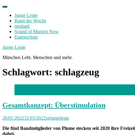
Skip
to
Junge Leute
content
Band der Woche
neuland
Sound of Munich Now
Datenschutz
Facebook
Twitter
Instagram
Junge Leute
München Lebt. Menschen und mehr.
Schlagwort:
schlagzeug
Foto: Kai Sieber
Gesamtkonzept: Überstimulation
20/01/2022
31/03/2022
szjungeleute
Die fünf Bandmitglieder von Plume stecken seit 2020 ihre Freizei
dabei.