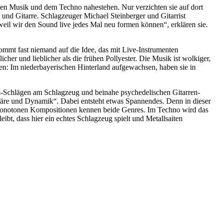
chen Musik und dem Techno nahestehen. Nur verzichten sie auf dort
 und Gitarre. Schlagzeuger Michael Steinberger und Gitarrist
weil wir den Sound live jedes Mal neu formen können“, erklären sie.
kommt fast niemand auf die Idee, das mit Live-Instrumenten
cher und lieblicher als die frühen Pollyester. Die Musik ist wolkiger,
en: Im niederbayerischen Hinterland aufgewachsen, haben sie in
m-Schlägen am Schlagzeug und beinahe psychedelischen Gitarren-
phäre und Dynamik“. Dabei entsteht etwas Spannendes. Denn in dieser
e monotonen Kompositionen kennen beide Genres. Im Techno wird das
bt, dass hier ein echtes Schlagzeug spielt und Metallsaiten