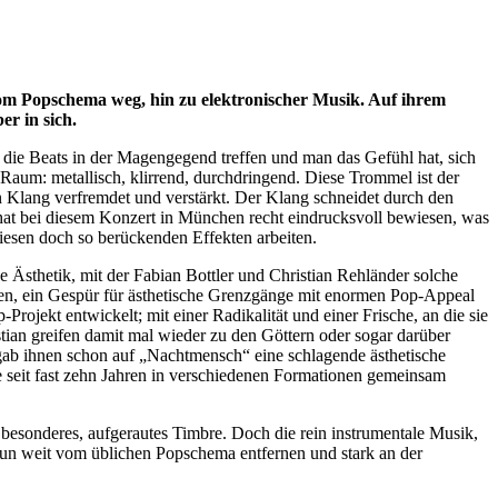
om Popschema weg, hin zu elektronischer Musik. Auf ihrem
er in sich.
b die Beats in der Magengegend treffen und man das Gefühl hat, sich
aum: metallisch, klirrend, durchdringend. Diese Trommel ist der
n Klang verfremdet und verstärkt. Der Klang schneidet durch den
 hat bei diesem Konzert in München recht eindrucksvoll bewiesen, was
iesen doch so berückenden Effekten arbeiten.
e Ästhetik, mit der Fabian Bottler und Christian Rehländer solche
tten, ein Gespür für ästhetische Grenzgänge mit enormen Pop-Appeal
ojekt entwickelt; mit einer Radikalität und einer Frische, an die sie
ian greifen damit mal wieder zu den Göttern oder sogar darüber
gab ihnen schon auf „Nachtmensch“ eine schlagende ästhetische
ie seit fast zehn Jahren in verschiedenen Formationen gemeinsam
r besonderes, aufgerautes Timbre. Doch die rein instrumentale Musik,
h nun weit vom üblichen Popschema entfernen und stark an der