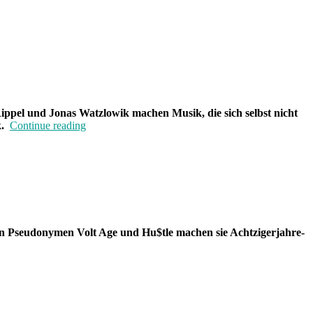
Rippel und Jonas Watzlowik machen Musik, die sich selbst nicht
„Band
.
Continue reading
der
Woche:
Dirty
Old
Spice“
en Pseudonymen Volt Age und Hu$tle machen sie Achtzigerjahre-