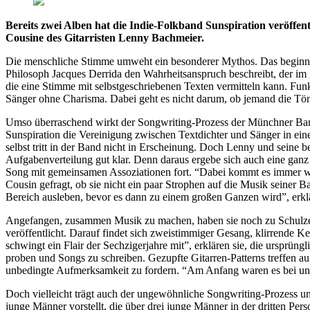
Bereits zwei Alben hat die Indie-Folkband Sunspiration veröffent
Cousine des Gitarristen Lenny Bachmeier.
Die menschliche Stimme umweht ein besonderer Mythos. Das beginnt in 
Philosoph Jacques Derrida den Wahrheitsanspruch beschreibt, der im
die eine Stimme mit selbstgeschriebenen Texten vermitteln kann. Funkt
Sänger ohne Charisma. Dabei geht es nicht darum, ob jemand die Töne 
Umso überraschend wirkt der Songwriting-Prozess der Münchner B
Sunspiration die Vereinigung zwischen Textdichter und Sänger in einer
selbst tritt in der Band nicht in Erscheinung. Doch Lenny und seine
Aufgabenverteilung gut klar. Denn daraus ergebe sich auch eine ganz e
Song mit gemeinsamen Assoziationen fort. “Dabei kommt es immer wi
Cousin gefragt, ob sie nicht ein paar Strophen auf die Musik seiner B
Bereich ausleben, bevor es dann zu einem großen Ganzen wird”, erklär
Angefangen, zusammen Musik zu machen, haben sie noch zu Schulzeite
veröffentlicht. Darauf findet sich zweistimmiger Gesang, klirrende K
schwingt ein Flair der Sechzigerjahre mit”, erklären sie, die urspr
proben und Songs zu schreiben. Gezupfte Gitarren-Patterns treffen au
unbedingte Aufmerksamkeit zu fordern. “Am Anfang waren es bei uns e
Doch vielleicht trägt auch der ungewöhnliche Songwriting-Prozess un
junge Männer vorstellt, die über drei junge Männer in der dritten Per