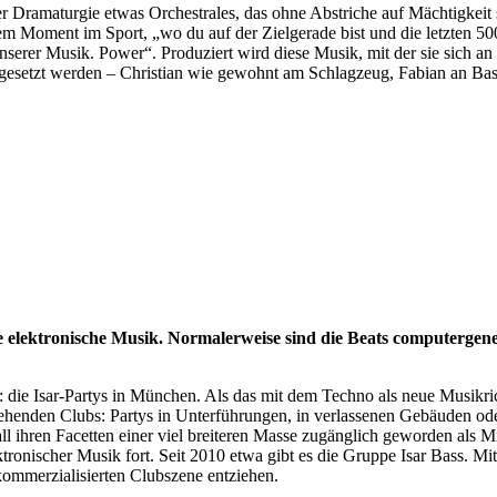
rer Dramaturgie etwas Orchestrales, das ohne Abstriche auf Mächtigkeit
 einem Moment im Sport, „wo du auf der Zielgerade bist und die letzten
serer Musik. Power“. Produziert wird diese Musik, mit der sie sich an
umgesetzt werden – Christian wie gewohnt am Schlagzeug, Fabian an Ba
ie elektronische Musik. Normalerweise sind die Beats computergene
: die Isar-Partys in München. Als das mit dem Techno als neue Musikri
tehenden Clubs: Partys in Unterführungen, in verlassenen Gebäuden ode
n all ihren Facetten einer viel breiteren Masse zugänglich geworden als
ronischer Musik fort. Seit 2010 etwa gibt es die Gruppe Isar Bass. Mi
 kommerzialisierten Clubszene entziehen.