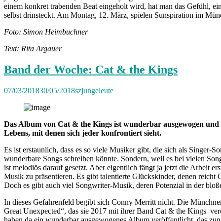
einem konkret trabenden Beat eingeholt wird, hat man das Gefühl, ein
selbst drinsteckt. Am Montag, 12. März, spielen Sunspiration im Mün
Foto: Simon Heimbuchner
Text: Rita Argauer
Band der Woche: Cat & the Kings
07/03/2018
30/05/2018
szjungeleute
Das Album von Cat & the Kings ist wunderbar ausgewogen und b
Lebens, mit denen sich jeder konfrontiert sieht.
Es ist erstaunlich, dass es so viele Musiker gibt, die sich als Singer
wunderbare Songs schreiben könnte. Sondern, weil es bei vielen Song
ist melodiös darauf gesetzt. Aber eigentlich fängt ja jetzt die Arbeit
Musik zu präsentieren. Es gibt talentierte Glückskinder, denen rei
Doch es gibt auch viel Songwriter-Musik, deren Potenzial in der bloß
In dieses Gefahrenfeld begibt sich Conny Merritt nicht. Die Münchner
Great Unexpected“, das sie 2017 mit ihrer Band Cat & the Kings ver
haben da ein wunderbar ausgewogenes Album veröffentlicht, das zunäc