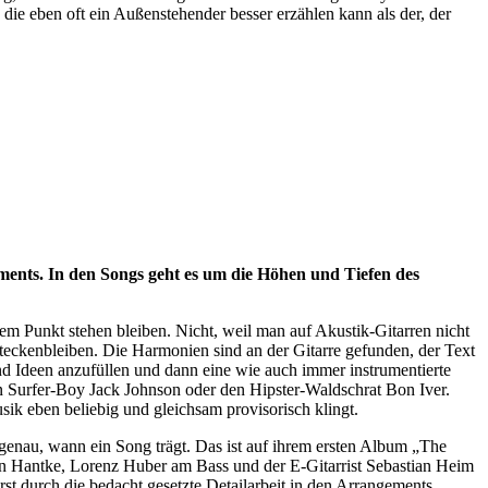
die eben oft ein Außenstehender besser erzählen kann als der, der
nts. In den Songs geht es um die Höhen und Tiefen des
esem Punkt stehen bleiben. Nicht, weil man auf Akustik-Gitarren nicht
teckenbleiben. Die Harmonien sind an der Gitarre gefunden, der Text
l und Ideen anzufüllen und dann eine wie auch immer instrumentierte
n Surfer-Boy Jack Johnson oder den Hipster-Waldschrat Bon Iver.
sik eben beliebig und gleichsam provisorisch klingt.
 genau, wann ein Song trägt. Das ist auf ihrem ersten Album „The
on Hantke, Lorenz Huber am Bass und der E-Gitarrist Sebastian Heim
st durch die bedacht gesetzte Detailarbeit in den Arrangements