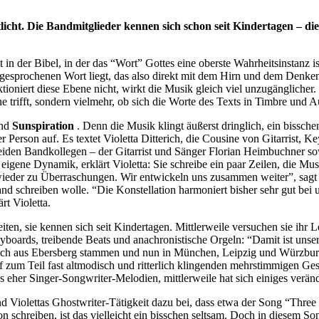
licht. Die Bandmitglieder kennen sich schon seit Kindertagen – di
der Bibel, in der das “Wort” Gottes eine oberste Wahrheitsinstanz ist
 gesprochenen Wort liegt, das also direkt mit dem Hirn und dem Denken
ioniert diese Ebene nicht, wirkt die Musik gleich viel unzugänglicher.
trifft, sondern vielmehr, ob sich die Worte des Texts in Timbre und A
and
Sunspiration
. Denn die Musik klingt äußerst dringlich, ein bissch
 Person auf. Es textet Violetta Ditterich, die Cousine von Gitarrist, 
 beiden Bandkollegen – der Gitarrist und Sänger Florian Heimbuchner 
igene Dynamik, erklärt Violetta: Sie schreibe ein paar Zeilen, die Musi
eder zu Überraschungen. Wir entwickeln uns zusammen weiter”, sagt s
and schreiben wolle. “Die Konstellation harmoniert bisher sehr gut bei 
t Violetta.
n, sie kennen sich seit Kindertagen. Mittlerweile versuchen sie ihr L
eyboards, treibende Beats und anachronistische Orgeln: “Damit ist unser
ünglich aus Ebersberg stammen und nun in München, Leipzig und Würzbu
f zum Teil fast altmodisch und ritterlich klingenden mehrstimmigen Ges
her Singer-Songwriter-Melodien, mittlerweile hat sich einiges veränd
d Violettas Ghostwriter-Tätigkeit dazu bei, dass etwa der Song “Three
son schreiben, ist das vielleicht ein bisschen seltsam. Doch in diesem 