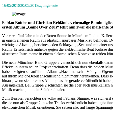
Poly“
16/05/2018
30/05/2018
szjungeleute
Fabian Bottler und Christian Rehländer, ehemalige Bandmitglie
ersten Album „Game Over Zeus“ fehlt nun zwar die markante Sti
Vor circa fünf Jahren in der Roten Sonne in München: In dem Kellercl
in einem eigenen Raum aus plastisch spürbarer Musik zu befinden. D
wichtigste Akzentgeber eines jeden Schlagzeug-Sets und mit einer ra
Raum. Er setzt sich mühelos gegen die elektronische Beat-Kulisse du
akustische Instrumente in einem elektronischen Kontext so reißen kö
Die neue Münchner Band Gruppe 2 versucht sich nun ebenfalls daran. W
Effekte in ihrem neuen Projekt erschaffen. Denn dass die beiden Mus
haben, zeigten sie auf ihrem Album „Nachtmensch“. Völlig in Eigenreg
auf ihrem Major-Debüt anschließend nicht mehr herankamen. Dass sie 
hinaus, wenn sie ihr erstes Album, das sie gerade veröffentlicht h
Aussagekraft. Bei Gruppe 2 schichten sie die aber auch musikalisch n
Musik machen, nun ein Stück radikaler.
Zum Beispiel verzichten sie völlig auf Fabians Stimme, was sich erst 
die sie nun als Gruppe 2 in zehn Tracks veröffentlicht haben, gibt ih
elektronischen Musik orientieren: Sie setzen also auf lange Spannungs