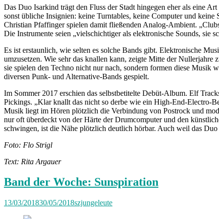
Das Duo Isarkind trägt den Fluss der Stadt hingegen eher als eine A
sonst übliche Insignien: keine Turntables, keine Computer und keine 
Christian Pfaffinger spielen damit fließenden Analog-Ambient. „Clubs
Die Instrumente seien „vielschichtiger als elektronische Sounds, sie
Es ist erstaunlich, wie selten es solche Bands gibt. Elektronische M
umzusetzen. Wie sehr das knallen kann, zeigte Mitte der Nullerjahre zu
sie spielen den Techno nicht nur nach, sondern formen diese Musik w
diversen Punk- und Alternative-Bands gespielt.
Im Sommer 2017 erschien das selbstbetitelte Debüt-Album. Elf Trac
Pickings. „Klar knallt das nicht so derbe wie ein High-End-Electro-
Musik liegt im Hören plötzlich die Verbindung von Postrock und mo
nur oft überdeckt von der Härte der Drumcomputer und den künstlichen
schwingen, ist die Nähe plötzlich deutlich hörbar. Auch weil das Du
Foto: Flo Strigl
Text: Rita Argauer
Band der Woche: Sunspiration
13/03/2018
30/05/2018
szjungeleute