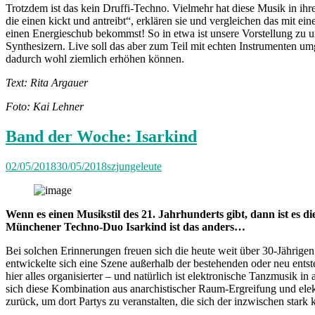
Trotzdem ist das kein Druffi-Techno. Vielmehr hat diese Musik in ih
die einen kickt und antreibt“, erklären sie und vergleichen das mit
einen Energieschub bekommst! So in etwa ist unsere Vorstellung zu un
Synthesizern. Live soll das aber zum Teil mit echten Instrumenten 
dadurch wohl ziemlich erhöhen können.
Text: Rita Argauer
Foto: Kai Lehner
Band der Woche: Isarkind
02/05/2018
30/05/2018
szjungeleute
Wenn es einen Musikstil des 21. Jahrhunderts gibt, dann ist es d
Münchener Techno-Duo Isarkind ist das anders…
Bei solchen Erinnerungen freuen sich die heute weit über 30-Jährigen
entwickelte sich eine Szene außerhalb der bestehenden oder neu ents
hier alles organisierter – und natürlich ist elektronische Tanzmusik i
sich diese Kombination aus anarchistischer Raum-Ergreifung und elekt
zurück, um dort Partys zu veranstalten, die sich der inzwischen stark