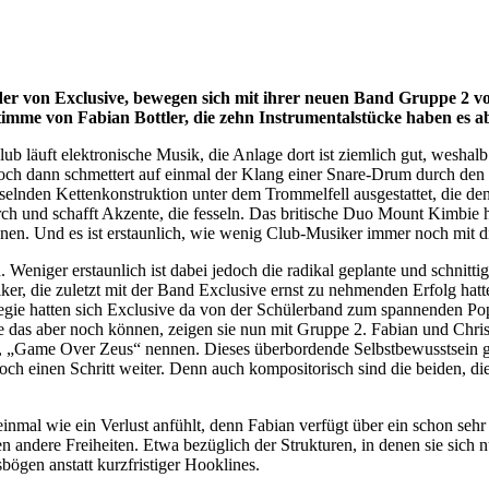
der von Exclusive, bewegen sich mit ihrer neuen Band Gruppe 2 v
mme von Fabian Bottler, die zehn Instrumentalstücke haben es ab
ub läuft elektronische Musik, die Anlage dort ist ziemlich gut, weshal
och dann schmettert auf einmal der Klang einer Snare-Drum durch den R
sselnden Kettenkonstruktion unter dem Trommelfell ausgestattet, die de
rch und schafft Akzente, die fesseln. Das britische Duo Mount Kimbie
nnen. Und es ist erstaunlich, wie wenig Club-Musiker immer noch mit d
eniger erstaunlich ist dabei jedoch die radikal geplante und schnittig
iker, die zuletzt mit der Band Exclusive ernst zu nehmenden Erfolg ha
ie hatten sich Exclusive da von der Schülerband zum spannenden Pop-Pr
das aber noch können, zeigen sie nun mit Gruppe 2. Fabian und Christ
aben, „Game Over Zeus“ nennen. Dieses überbordende Selbstbewusstsein 
och einen Schritt weiter. Denn auch kompositorisch sind die beiden, d
einmal wie ein Verlust anfühlt, denn Fabian verfügt über ein schon seh
nen andere Freiheiten. Etwa bezüglich der Strukturen, in denen sie sic
bögen anstatt kurzfristiger Hooklines.