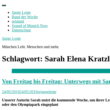
Skip
to
Junge Leute
content
Band der Woche
neuland
Sound of Munich Now
Datenschutz
Facebook
Twitter
Instagram
Junge Leute
München Lebt. Menschen und mehr.
Schlagwort:
Sarah Elena Kratzl
Von Freitag bis Freitag: Unterwegs mit Sa
24/05/2019
24/05/2019
szjungeleute
Unserer Autorin Sarah nutzt die kommende Woche, um ihrer Leid
oder den Olympiapark eingeplant