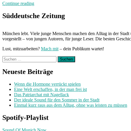
„Von
Continue reading
Freitag
bis
Süddeutsche Zeitung
Freitag:
Unterwegs
mit
München lebt. Viele junge Menschen machen den Alltag in der Stadt 
Sarah“
vorgestellt – von jungen Autoren, für junge Leser. Die besten Geschi
Lust, mitzuarbeiten?
Mach mit
– dein Publikum wartet!
Suchen
nach:
Neueste Beiträge
Wenn die Hormone verrückt spielen
Eine Welt erschaffen, in der man frei ist
Das Patriarchat mit Nagellack
Der ideale Sound für den Sommer in der Stadt
Einmal kurz raus aus dem Alltag, ohne was leisten zu müssen
Spotify-Playlist
Sound Of Munich Now