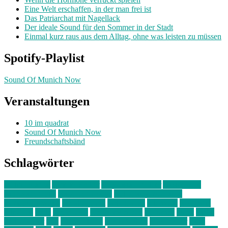
Eine Welt erschaffen, in der man frei ist
Das Patriarchat mit Nagellack
Der ideale Sound für den Sommer in der Stadt
Einmal kurz raus aus dem Alltag, ohne was leisten zu müssen
Spotify-Playlist
Sound Of Munich Now
Veranstaltungen
10 im quadrat
Sound Of Munich Now
Freundschaftsbänd
Schlagwörter
10 im Quadrat
Amelie Völker
Anastasia Trenkler
Ausstellung
bahnwärter thiel
Band der Woche
Bei Krause zu Hause
Beziehungsweise
ein abend mit
farbenladen
feierwerk
fotografie
Hip-Hop
indie
junge leute
junges münchen
Kolumne
kunst
Liebe
Lisi Wasmer
lmu
lost weekend
Louis Seibert
Max Fluder
mein