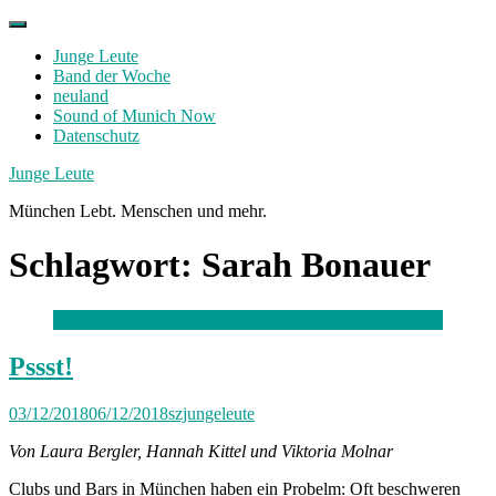
Skip
to
Junge Leute
content
Band der Woche
neuland
Sound of Munich Now
Datenschutz
Facebook
Twitter
Instagram
Junge Leute
München Lebt. Menschen und mehr.
Schlagwort:
Sarah Bonauer
Pssst!
03/12/2018
06/12/2018
szjungeleute
Von Laura Bergler, Hannah Kittel und Viktoria Molnar
Clubs und Bars in München haben ein Probelm: Oft beschweren