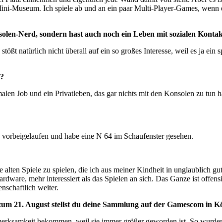
Mini-Museum. Ich spiele ab und an ein paar Multi-Player-Games, wenn ei
olen-Nerd, sondern hast auch noch ein Leben mit sozialen Konta
 stößt natürlich nicht überall auf ein so großes Interesse, weil es ja e
n?
rmalen Job und ein Privatleben, das gar nichts mit den Konsolen zu tun
re vorbeigelaufen und habe eine N 64 im Schaufenster gesehen.
 alten Spiele zu spielen, die ich aus meiner Kindheit in unglaublich g
rdware, mehr interessiert als das Spielen an sich. Das Ganze ist offen
nschaftlich weiter.
 zum 21. August stellst du deine Sammlung auf der Gamescom in K
ksamkeit bekommen, weil sie immer größer geworden ist. So wurden i