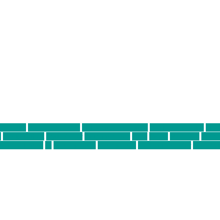
ter thiel
Band der Woche
Bei Krause zu Hause
Beziehungsweise
ein 
d
Louis Seibert
Max Fluder
mein münchen
milla
musik
München
Münch
usanne krause
sz
sz junge leute
szjungeleute
theresa parstorfer
Von Frei