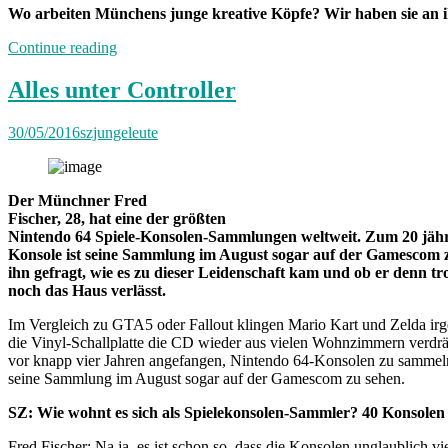
Wo arbeiten Münchens junge kreative Köpfe? Wir haben sie an i
„Sauerkraut
Continue reading
und
Farbkleckse“
Alles unter Controller
30/05/2016
szjungeleute
Der Münchner Fred
Fischer, 28, hat eine der größten
Nintendo 64 Spiele-Konsolen-Sammlungen weltweit. Zum 20 jäh
Konsole ist seine Sammlung im August sogar auf der Gamescom 
ihn gefragt, wie es zu dieser Leidenschaft kam und ob er denn t
noch das Haus verlässt.
Im Vergleich zu GTA5 oder Fallout klingen Mario Kart und Zelda irge
die Vinyl-Schallplatte die CD wieder aus vielen Wohnzimmern verdrä
vor knapp vier Jahren angefangen, Nintendo 64-Konsolen zu sammeln.
seine Sammlung im August sogar auf der Gamescom zu sehen.
SZ: Wie wohnt es sich als Spielekonsolen-Sammler? 40 Konsolen 
Fred Fischer: Na ja, es ist schon so, dass die Konsolen unglaublich vi