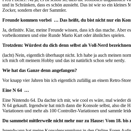
und in Schränken, dass es schön aussieht. Das ist wie so ein kleines 
Zocker, sondern eher der Sammler.
Freunde kommen vorbei … Das heißt, du bist nicht nur ein Kons
Ja, definitiv. Klar, meine Freunde wissen, dass ich das mache. Aber es
vorbeikommen und eine Runde Mario Kart oder ähnliches spielen.
Trotzdem: Würdest du dich denn selbst als Voll-Nerd bezeichne
(lacht) Nein, eigentlich überhaupt nicht. Ich habe ja auch meinen no
ich mich oft meinem Hobby und das ist natürlich schon sehr nerdy.
Wie hat das Ganze denn angefangen?
Vor knapp vier Jahren bin ich eigentlich zufällig an einem Retro-Sto
Eine N 64 …
Eine Nintendo 64. Da dachte ich mir, wie cool es wäre, mal wieder die
N 64 gekauft. Irgendwie hat mich dann die Konsole selbst, also die Ha
Variationen und mehr als 100 Controller-Variationen und sammle leide
Du sammelst mittlerweile nicht mehr nur zu Hause: Vom 18. bis
Irgendwann hat meine Konsolensammlung in den Online-Foren Aufmer