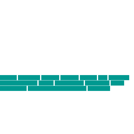
abend mit
farbenladen
feierwerk
fotografie
Hip-Hop
indie
junge leute
ens junge Kreative
neuland
ornella cosenza
Partnerschaft
Philipp
tag bis Freitag
von freitag bis freitag münchen
Zeichen der