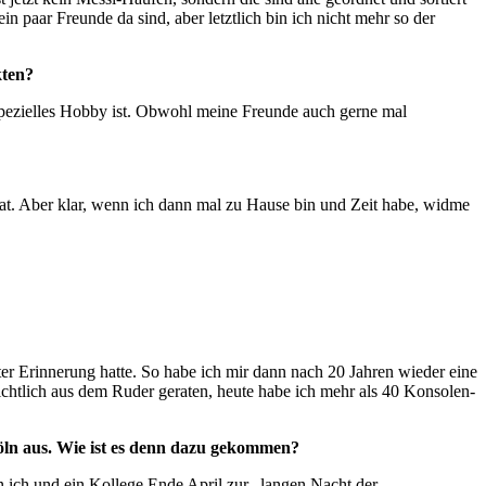
n paar Freunde da sind, aber letztlich bin ich nicht mehr so der
kten?
in spezielles Hobby ist. Obwohl meine Freunde auch gerne mal
 hat. Aber klar, wenn ich dann mal zu Hause bin und Zeit habe, widme
uter Erinnerung hatte. So habe ich mir dann nach 20 Jahren wieder eine
sichtlich aus dem Ruder geraten, heute habe ich mehr als 40 Konsolen-
öln aus. Wie ist es denn dazu gekommen?
ch und ein Kollege Ende April zur „langen Nacht der