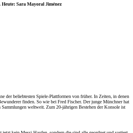
t. Heute: Sara Mayoral Jiménez
 der beliebtesten Spiele-Plattformen von früher. In Zeiten, in denen
Bewunderer finden. So wie bei Fred Fischer. Der junge Münchner hat
en Sammlungen weltweit. Zum 20-jährigen Bestehen der Konsole ist
t jetzt kein Messi-Haufen, sondern die sind alle geordnet und sortiert