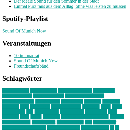
Der ideale Sound für den Sommer in der Stadt
Einmal kurz raus aus dem Alltag, ohne was leisten zu müssen
Spotify-Playlist
Sound Of Munich Now
Veranstaltungen
10 im quadrat
Sound Of Munich Now
Freundschaftsbänd
Schlagwörter
10 im Quadrat
Amelie Völker
Anastasia Trenkler
Ausstellung
bahnwärter thiel
Band der Woche
Bei Krause zu Hause
Beziehungsweise
ein abend mit
farbenladen
feierwerk
fotografie
Hip-Hop
indie
junge leute
junges münchen
Kolumne
kunst
Liebe
Lisi Wasmer
lmu
lost weekend
Louis Seibert
Max Fluder
mein
münchen
milla
musik
München
Münchens junge Kreative
neuland
ornella cosenza
Partnerschaft
Philipp Kreiter
pop
Rita Argauer
Sound Of Munich Now
Stefanie Witterauf
susanne krause
sz
sz