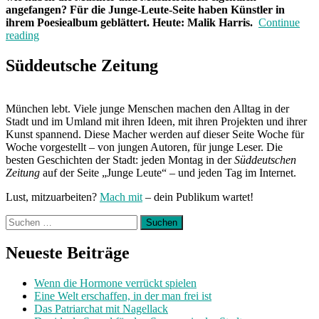
angefangen? Für die Junge-Leute-Seite haben Künstler in
ihrem Poesiealbum
geblättert. Heute: Malik Harris.
Continue
„Fotoalbum“
reading
Süddeutsche Zeitung
München lebt. Viele junge Menschen machen den Alltag in der
Stadt und im Umland mit ihren Ideen, mit ihren Projekten und ihrer
Kunst spannend. Diese Macher werden auf dieser Seite Woche für
Woche vorgestellt – von jungen Autoren, für junge Leser. Die
besten Geschichten der Stadt: jeden Montag in der
Süddeutschen
Zeitung
auf der Seite „Junge Leute“ – und jeden Tag im Internet.
Lust, mitzuarbeiten?
Mach mit
– dein Publikum wartet!
Suchen
nach:
Neueste Beiträge
Wenn die Hormone verrückt spielen
Eine Welt erschaffen, in der man frei ist
Das Patriarchat mit Nagellack