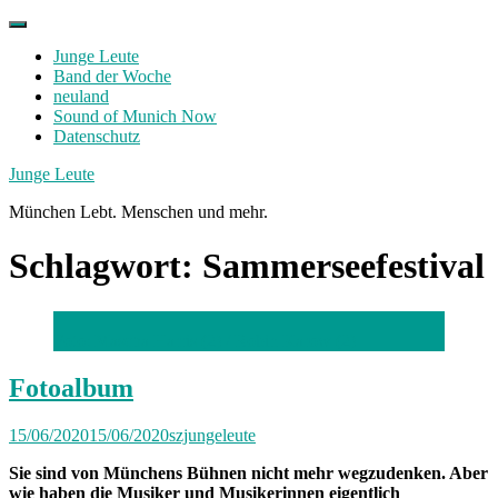
Skip
to
Junge Leute
content
Band der Woche
neuland
Sound of Munich Now
Datenschutz
Facebook
Twitter
Instagram
Junge Leute
München Lebt. Menschen und mehr.
Schlagwort:
Sammerseefestival
Foto: Mascha Harris (2) / Robin Karow (2)
Fotoalbum
15/06/2020
15/06/2020
szjungeleute
Sie sind von Münchens Bühnen nicht mehr wegzudenken. Aber
wie haben die Musiker und
Musikerinnen eigentlich