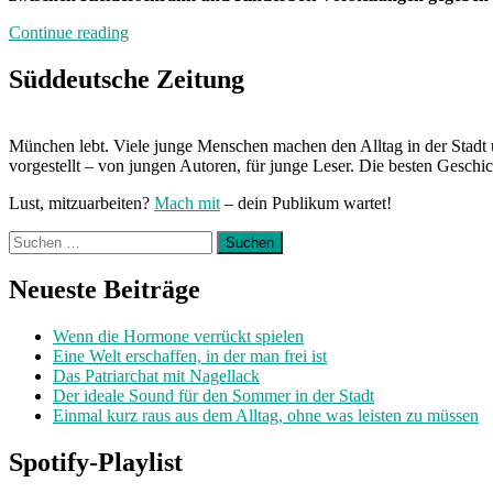
„Von
Continue reading
Freitag
bis
Süddeutsche Zeitung
Freitag
München
mit
München lebt. Viele junge Menschen machen den Alltag in der Stadt 
Veronika“
vorgestellt – von jungen Autoren, für junge Leser. Die besten Geschi
Lust, mitzuarbeiten?
Mach mit
– dein Publikum wartet!
Suchen
nach:
Neueste Beiträge
Wenn die Hormone verrückt spielen
Eine Welt erschaffen, in der man frei ist
Das Patriarchat mit Nagellack
Der ideale Sound für den Sommer in der Stadt
Einmal kurz raus aus dem Alltag, ohne was leisten zu müssen
Spotify-Playlist