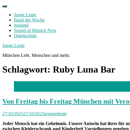
Skip
to
Junge Leute
content
Band der Woche
neuland
Sound of Munich Now
Datenschutz
Facebook
Twitter
Instagram
Junge Leute
München Lebt. Menschen und mehr.
Schlagwort:
Ruby Luna Bar
Foto: privat
Von Freitag bis Freitag München mit Vero
27/10/2023
27/10/2023
szjungeleute
Jeder Mensch hat ein Geheimnis. Unsere Autorin hat ihres für uns
zwischen Kleiderschrank und Kinderbett Vorstellungen gegeben 