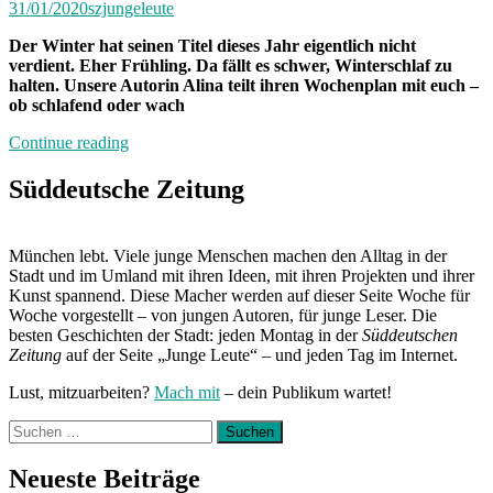
31/01/2020
szjungeleute
Der Winter hat seinen Titel dieses Jahr eigentlich nicht
verdient. Eher Frühling. Da fällt es schwer, Winterschlaf zu
halten. Unsere Autorin Alina teilt ihren Wochenplan mit euch –
ob schlafend oder wach
„Von
Continue reading
Freitag
bis
Süddeutsche Zeitung
Freitag
München:
Unterwegs
München lebt. Viele junge Menschen machen den Alltag in der
mit
Stadt und im Umland mit ihren Ideen, mit ihren Projekten und ihrer
Alina“
Kunst spannend. Diese Macher werden auf dieser Seite Woche für
Woche vorgestellt – von jungen Autoren, für junge Leser. Die
besten Geschichten der Stadt: jeden Montag in der
Süddeutschen
Zeitung
auf der Seite „Junge Leute“ – und jeden Tag im Internet.
Lust, mitzuarbeiten?
Mach mit
– dein Publikum wartet!
Suchen
nach:
Neueste Beiträge