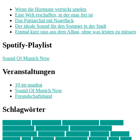
Wenn die Hormone verrückt spielen
Eine Welt erschaffen, in der man frei ist
Das Patriarchat mit Nagellack
Der ideale Sound für den Sommer in der Stadt
Einmal kurz raus aus dem Alltag, ohne was leisten zu müssen
Spotify-Playlist
Sound Of Munich Now
Veranstaltungen
10 im quadrat
Sound Of Munich Now
Freundschaftsbänd
Schlagwörter
10 im Quadrat
Amelie Völker
Anastasia Trenkler
Ausstellung
bahnwärter thiel
Band der Woche
Bei Krause zu Hause
Beziehungsweise
ein abend mit
farbenladen
feierwerk
fotografie
Hip-Hop
indie
junge leute
junges münchen
Kolumne
kunst
Liebe