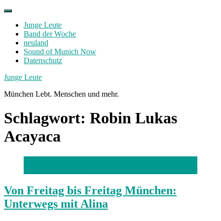
Skip
to
Junge Leute
content
Band der Woche
neuland
Sound of Munich Now
Datenschutz
Facebook
Twitter
Instagram
Junge Leute
München Lebt. Menschen und mehr.
Schlagwort:
Robin Lukas
Acayaca
Foto: Serafina Funk
Von Freitag bis Freitag München:
Unterwegs mit Alina