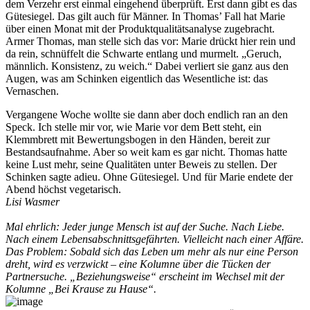
dem Verzehr erst einmal eingehend überprüft. Erst dann gibt es das
Gütesiegel. Das gilt auch für Männer. In Thomas’ Fall hat Marie
über einen Monat mit der Produktqualitätsanalyse zugebracht.
Armer Thomas, man stelle sich das vor: Marie drückt hier rein und
da rein, schnüffelt die Schwarte entlang und murmelt. „Geruch,
männlich. Konsistenz, zu weich.“ Dabei verliert sie ganz aus den
Augen, was am Schinken eigentlich das Wesentliche ist: das
Vernaschen.
Vergangene Woche wollte sie dann aber doch endlich ran an den
Speck. Ich stelle mir vor, wie Marie vor dem Bett steht, ein
Klemmbrett mit Bewertungsbogen in den Händen, bereit zur
Bestandsaufnahme. Aber so weit kam es gar nicht. Thomas hatte
keine Lust mehr, seine Qualitäten unter Beweis zu stellen. Der
Schinken sagte adieu. Ohne Gütesiegel. Und für Marie endete der
Abend höchst vegetarisch.
Lisi Wasmer
Mal ehrlich: Jeder junge Mensch ist auf der Suche. Nach Liebe.
Nach einem Lebensabschnittsgefährten. Vielleicht nach einer Affäre.
Das Problem: Sobald sich das Leben um mehr als nur eine Person
dreht, wird es verzwickt – eine Kolumne über die Tücken der
Partnersuche. „Beziehungsweise“ erscheint im Wechsel mit der
Kolumne „Bei Krause zu Hause“.