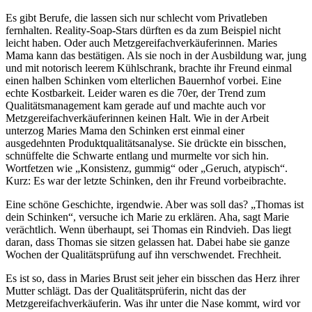
Es gibt Berufe, die lassen sich nur schlecht vom Privatleben
fernhalten. Reality-Soap-Stars dürften es da zum Beispiel nicht
leicht haben. Oder auch Metzgereifachverkäuferinnen. Maries
Mama kann das bestätigen. Als sie noch in der Ausbildung war, jung
und mit notorisch leerem Kühlschrank, brachte ihr Freund einmal
einen halben Schinken vom elterlichen Bauernhof vorbei. Eine
echte Kostbarkeit. Leider waren es die 70er, der Trend zum
Qualitätsmanagement kam gerade auf und machte auch vor
Metzgereifachverkäuferinnen keinen Halt. Wie in der Arbeit
unterzog Maries Mama den Schinken erst einmal einer
ausgedehnten Produktqualitätsanalyse. Sie drückte ein bisschen,
schnüffelte die Schwarte entlang und murmelte vor sich hin.
Wortfetzen wie „Konsistenz, gummig“ oder „Geruch, atypisch“.
Kurz: Es war der letzte Schinken, den ihr Freund vorbeibrachte.
Eine schöne Geschichte, irgendwie. Aber was soll das? „Thomas ist
dein Schinken“, versuche ich Marie zu erklären. Aha, sagt Marie
verächtlich. Wenn überhaupt, sei Thomas ein Rindvieh. Das liegt
daran, dass Thomas sie sitzen gelassen hat. Dabei habe sie ganze
Wochen der Qualitätsprüfung auf ihn verschwendet. Frechheit.
Es ist so, dass in Maries Brust seit jeher ein bisschen das Herz ihrer
Mutter schlägt. Das der Qualitätsprüferin, nicht das der
Metzgereifachverkäuferin. Was ihr unter die Nase kommt, wird vor