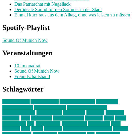
Das Patriarchat mit Nagellack
Der ideale Sound für den Sommer in der Stadt
Einmal kurz raus aus dem Alltag, ohne was leisten zu müssen
Spotify-Playlist
Sound Of Munich Now
Veranstaltungen
10 im quadrat
Sound Of Munich Now
Freundschaftsbänd
Schlagwörter
10 im Quadrat
Amelie Völker
Anastasia Trenkler
Ausstellung
bahnwärter thiel
Band der Woche
Bei Krause zu Hause
Beziehungsweise
ein abend mit
farbenladen
feierwerk
fotografie
Hip-Hop
indie
junge leute
junges münchen
Kolumne
kunst
Liebe
Lisi Wasmer
lmu
lost weekend
Louis Seibert
Max Fluder
mein
münchen
milla
musik
München
Münchens junge Kreative
neuland