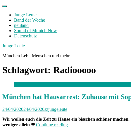
Skip
to
Junge Leute
content
Band der Woche
neuland
Sound of Munich Now
Datenschutz
Facebook
Twitter
Instagram
Junge Leute
München Lebt. Menschen und mehr.
Schlagwort:
Radiooooo
München hat Hausarrest: Zuhause mit So
24/04/2020
24/04/2020
szjungeleute
Wir wollen euch die Zeit zu Hause ein bisschen schöner machen
„München
weniger allein
❤
Continue reading
hat